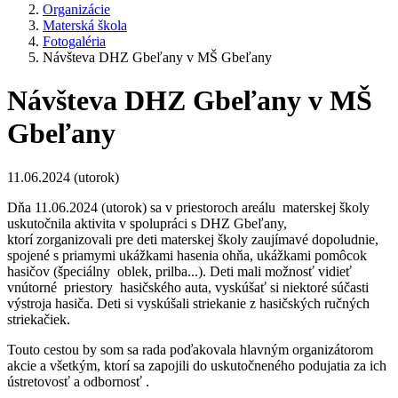
Organizácie
Materská škola
Fotogaléria
Návšteva DHZ Gbeľany v MŠ Gbeľany
Návšteva DHZ Gbeľany v MŠ
Gbeľany
11.06.2024 (utorok)
Dňa 11.06.2024 (utorok) sa v priestoroch areálu materskej školy
uskutočnila aktivita v spolupráci s DHZ Gbeľany,
ktorí zorganizovali pre deti materskej školy zaujímavé dopoludnie,
spojené s priamymi ukážkami hasenia ohňa, ukážkami pomôcok
hasičov (špeciálny oblek, prilba...). Deti mali možnosť vidieť
vnútorné priestory hasičského auta, vyskúšať si niektoré súčasti
výstroja hasiča. Deti si vyskúšali striekanie z hasičských ručných
striekačiek.
Touto cestou by som sa rada poďakovala hlavným organizátorom
akcie a všetkým, ktorí sa zapojili do uskutočneného podujatia za ich
ústretovosť a odbornosť .