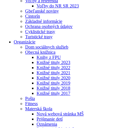
Voľby a referendá
Voľby do NR SR 2023
Gbeľanské noviny
Cintorín
Základné informácie
Ochrana osobných údajov
Cyklistické trasy
Turistické trasy
Organizácie
Dom sociálnych služieb
Obecná knižnica
Knihy z FPU
Knižné tituly 2023
Knižné tituly 2022
Knižné tituly 2021
Knižné tituly 2020
Knižné tituly 2019
Knižné tituly 2018
Knižné tituly 2017
Pošta
Fitness
Materská škola
Nová webová stránka MŠ
Prijímanie detí
Oznámenia