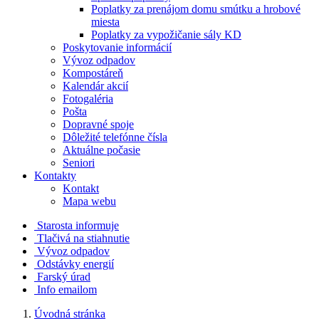
Poplatky za prenájom domu smútku a hrobové
miesta
Poplatky za vypožičanie sály KD
Poskytovanie informácií
Vývoz odpadov
Kompostáreň
Kalendár akcií
Fotogaléria
Pošta
Dopravné spoje
Dôležité telefónne čísla
Aktuálne počasie
Seniori
Kontakty
Kontakt
Mapa webu
Starosta informuje
Tlačivá na stiahnutie
Vývoz odpadov
Odstávky energií
Farský úrad
Info emailom
Úvodná stránka