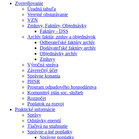
Zverejňovanie
Úradná tabuľa
Verejné obstarávanie
VZN
Zmluvy, Faktúry, Objednávky
Faktúry - DSS
Archív faktúr, zmluv a objednávok
Odberateľské faktúry archív
Dodávateľské faktúry archív
Objednávky archív
Zmluvy
Výročná správa
Záverečný účet
Správne konania
PHSR
Program odpadového hospodárstva
Komunitný plán soc. služieb
Rozpočet
Poplatok za rozvoj
Praktické informácie
Správy
Odstávky energií
Tlačivá na stiahnutie
Správne a iné poplatky
Správne poplatky