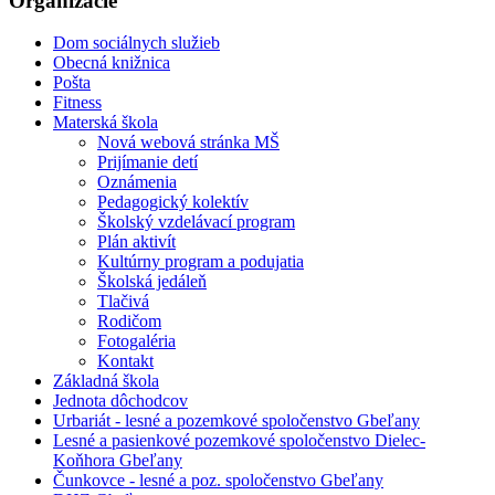
Organizácie
Dom sociálnych služieb
Obecná knižnica
Pošta
Fitness
Materská škola
Nová webová stránka MŠ
Prijímanie detí
Oznámenia
Pedagogický kolektív
Školský vzdelávací program
Plán aktivít
Kultúrny program a podujatia
Školská jedáleň
Tlačivá
Rodičom
Fotogaléria
Kontakt
Základná škola
Jednota dôchodcov
Urbariát - lesné a pozemkové spoločenstvo Gbeľany
Lesné a pasienkové pozemkové spoločenstvo Dielec-
Koňhora Gbeľany
Čunkovce - lesné a poz. spoločenstvo Gbeľany