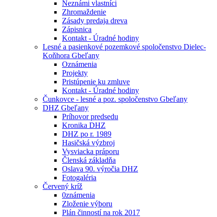
Neznámi vlastníci
Zhromaždenie
Zásady predaja dreva
Zápisnica
Kontakt - Úradné hodiny
Lesné a pasienkové pozemkové spoločenstvo Dielec-
Koňhora Gbeľany
Oznámenia
Projekty
Pristúpenie ku zmluve
Kontakt - Úradné hodiny
Čunkovce - lesné a poz. spoločenstvo Gbeľany
DHZ Gbeľany
Príhovor predsedu
Kronika DHZ
DHZ po r. 1989
Hasičská výzbroj
Vysviacka práporu
Členská základňa
Oslava 90. výročia DHZ
Fotogaléria
Červený kríž
0známenia
Zloženie výboru
Plán činností na rok 2017