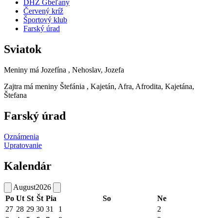
DHZ Gbeľany
Červený kríž
Športový klub
Farský úrad
Sviatok
Meniny má
Jozefína
, Nehoslav, Jozefa
Zajtra má meniny
Štefánia
, Kajetán, Afra, Afrodita, Kajetána,
Štefana
Farský úrad
Oznámenia
Upratovanie
Kalendár
August
2026
Po
Ut
St
Št
Pia
So
Ne
27
28
29
30
31
1
2