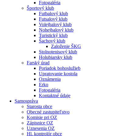
Fotogaléria
Športový klub
Futbalový klub
Futsalový klub
Volejbalový klub
Nohejbalový klub
Turistický klub
Šachový klub
Založenie ŠKG
Stolnotenisový klub
Holubiarsky klub
Farský úrad
Poriadok bohoslužieb
Upratovanie kostola
Oznámenia
Erko
Fotogaléria
Kontaktné údaje
Samospráva
Starosta obce
Obecné zastupiteľstvo
Komisie pri OZ
Zápisnice OZ
Uznesenia OZ
Hl. kontrolór obce