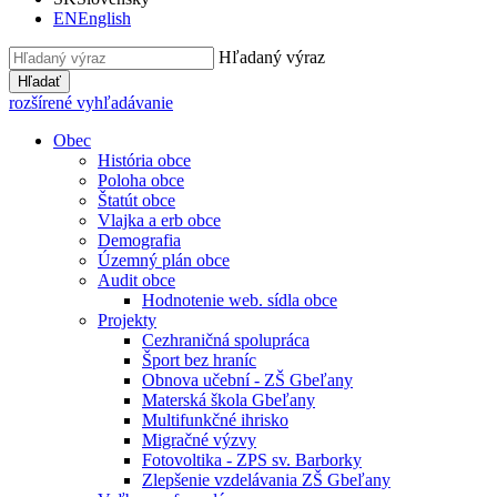
EN
English
Hľadaný výraz
Hľadať
rozšírené vyhľadávanie
Obec
História obce
Poloha obce
Štatút obce
Vlajka a erb obce
Demografia
Územný plán obce
Audit obce
Hodnotenie web. sídla obce
Projekty
Cezhraničná spolupráca
Šport bez hraníc
Obnova učební - ZŠ Gbeľany
Materská škola Gbeľany
Multifunkčné ihrisko
Migračné výzvy
Fotovoltika - ZPS sv. Barborky
Zlepšenie vzdelávania ZŠ Gbeľany