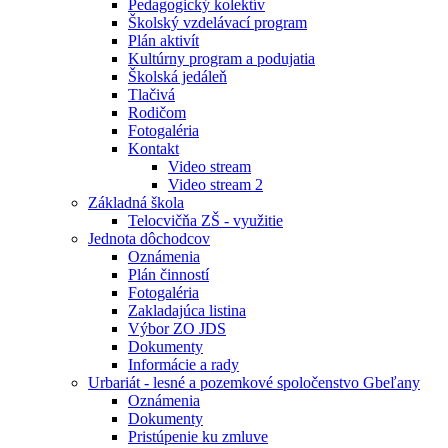
Pedagogický kolektív
Školský vzdelávací program
Plán aktivít
Kultúrny program a podujatia
Školská jedáleň
Tlačivá
Rodičom
Fotogaléria
Kontakt
Video stream
Video stream 2
Základná škola
Telocvičňa ZŠ - využitie
Jednota dôchodcov
Oznámenia
Plán činností
Fotogaléria
Zakladajúca listina
Výbor ZO JDS
Dokumenty
Informácie a rady
Urbariát - lesné a pozemkové spoločenstvo Gbeľany
Oznámenia
Dokumenty
Pristúpenie ku zmluve