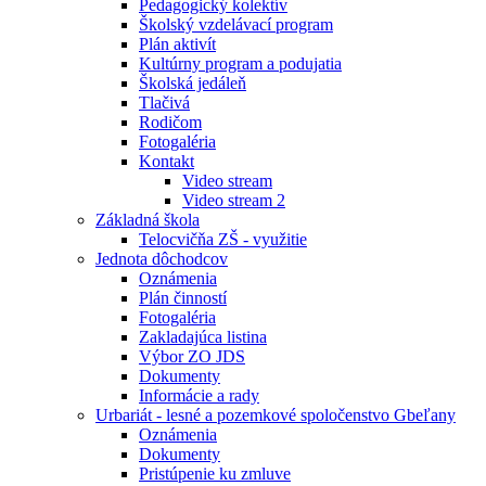
Pedagogický kolektív
Školský vzdelávací program
Plán aktivít
Kultúrny program a podujatia
Školská jedáleň
Tlačivá
Rodičom
Fotogaléria
Kontakt
Video stream
Video stream 2
Základná škola
Telocvičňa ZŠ - využitie
Jednota dôchodcov
Oznámenia
Plán činností
Fotogaléria
Zakladajúca listina
Výbor ZO JDS
Dokumenty
Informácie a rady
Urbariát - lesné a pozemkové spoločenstvo Gbeľany
Oznámenia
Dokumenty
Pristúpenie ku zmluve