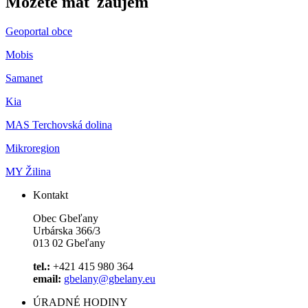
Môžete mať záujem
Geoportal obce
Mobis
Samanet
Kia
MAS Terchovská dolina
Mikroregion
MY Žilina
Kontakt
Obec Gbeľany
Urbárska 366/3
013 02 Gbeľany
tel.:
+421 415 980 364
email:
gbelany@gbelany.eu
ÚRADNÉ HODINY