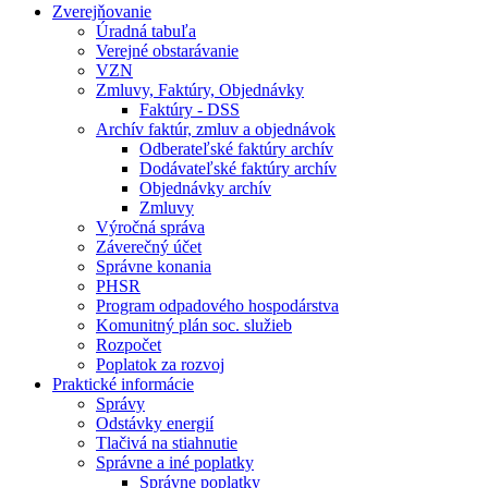
Zverejňovanie
Úradná tabuľa
Verejné obstarávanie
VZN
Zmluvy, Faktúry, Objednávky
Faktúry - DSS
Archív faktúr, zmluv a objednávok
Odberateľské faktúry archív
Dodávateľské faktúry archív
Objednávky archív
Zmluvy
Výročná správa
Záverečný účet
Správne konania
PHSR
Program odpadového hospodárstva
Komunitný plán soc. služieb
Rozpočet
Poplatok za rozvoj
Praktické informácie
Správy
Odstávky energií
Tlačivá na stiahnutie
Správne a iné poplatky
Správne poplatky