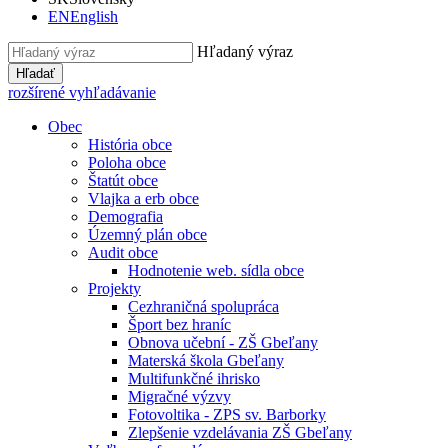
EN
English
Hľadaný výraz
Hľadať
rozšírené vyhľadávanie
Obec
História obce
Poloha obce
Štatút obce
Vlajka a erb obce
Demografia
Územný plán obce
Audit obce
Hodnotenie web. sídla obce
Projekty
Cezhraničná spolupráca
Šport bez hraníc
Obnova učební - ZŠ Gbeľany
Materská škola Gbeľany
Multifunkčné ihrisko
Migračné výzvy
Fotovoltika - ZPS sv. Barborky
Zlepšenie vzdelávania ZŠ Gbeľany