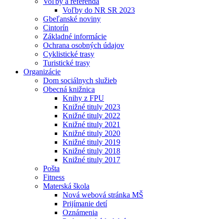
Voľby a referendá
Voľby do NR SR 2023
Gbeľanské noviny
Cintorín
Základné informácie
Ochrana osobných údajov
Cyklistické trasy
Turistické trasy
Organizácie
Dom sociálnych služieb
Obecná knižnica
Knihy z FPU
Knižné tituly 2023
Knižné tituly 2022
Knižné tituly 2021
Knižné tituly 2020
Knižné tituly 2019
Knižné tituly 2018
Knižné tituly 2017
Pošta
Fitness
Materská škola
Nová webová stránka MŠ
Prijímanie detí
Oznámenia