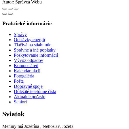
Autor:
Správca Webu
Praktické informácie
Správy
Odstávky energií
Tlačivá na stiahnutie
Správne a iné poplatky
Poskytovanie informácií
Vývoz odpadov
Kompostáreň
Kalendár akcií
Fotogaléria
Pošta
Dopravné spoje
Dôležité telefónne čísla
Aktuálne počasie
Seniori
Sviatok
Meniny má
Jozefína
, Nehoslav, Jozefa