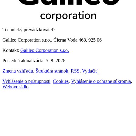
Technický prevádzkovateľ:
Galileo Corporation s.r.o., Čierna Voda 468, 925 06
Kontakt:
Galileo Corporation s.r.o.
Posledná aktualizácia: 5. 8. 2026
Zmena vzhľadu
,
Štruktúra stránok
,
RSS
,
Vytlačiť
Vyhlásenie o prístupnosti
,
Cookies
,
Vyhlásenie o ochrane súkromia
,
Webové sídlo