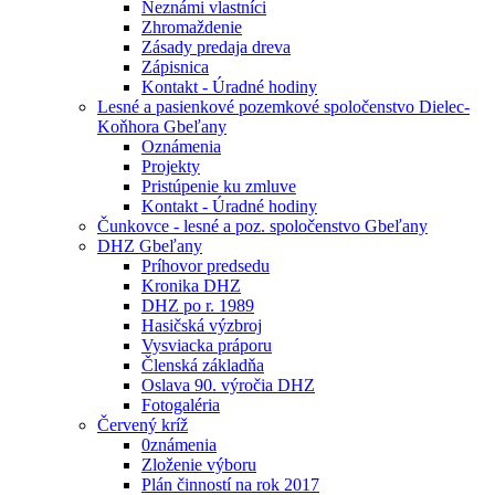
Neznámi vlastníci
Zhromaždenie
Zásady predaja dreva
Zápisnica
Kontakt - Úradné hodiny
Lesné a pasienkové pozemkové spoločenstvo Dielec-
Koňhora Gbeľany
Oznámenia
Projekty
Pristúpenie ku zmluve
Kontakt - Úradné hodiny
Čunkovce - lesné a poz. spoločenstvo Gbeľany
DHZ Gbeľany
Príhovor predsedu
Kronika DHZ
DHZ po r. 1989
Hasičská výzbroj
Vysviacka práporu
Členská základňa
Oslava 90. výročia DHZ
Fotogaléria
Červený kríž
0známenia
Zloženie výboru
Plán činností na rok 2017