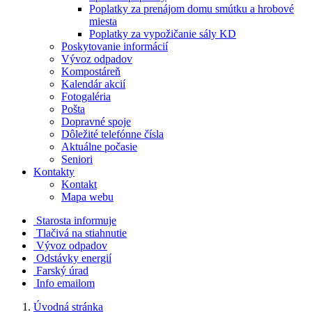
Poplatky za prenájom domu smútku a hrobové
miesta
Poplatky za vypožičanie sály KD
Poskytovanie informácií
Vývoz odpadov
Kompostáreň
Kalendár akcií
Fotogaléria
Pošta
Dopravné spoje
Dôležité telefónne čísla
Aktuálne počasie
Seniori
Kontakty
Kontakt
Mapa webu
Starosta informuje
Tlačivá na stiahnutie
Vývoz odpadov
Odstávky energií
Farský úrad
Info emailom
Úvodná stránka