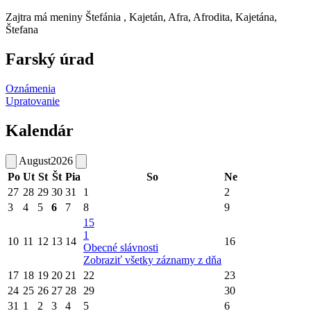
Zajtra má meniny
Štefánia
, Kajetán, Afra, Afrodita, Kajetána,
Štefana
Farský úrad
Oznámenia
Upratovanie
Kalendár
August
2026
Po
Ut
St
Št
Pia
So
Ne
27
28
29
30
31
1
2
3
4
5
6
7
8
9
15
1
10
11
12
13
14
16
Obecné slávnosti
Zobraziť všetky záznamy z dňa
17
18
19
20
21
22
23
24
25
26
27
28
29
30
31
1
2
3
4
5
6