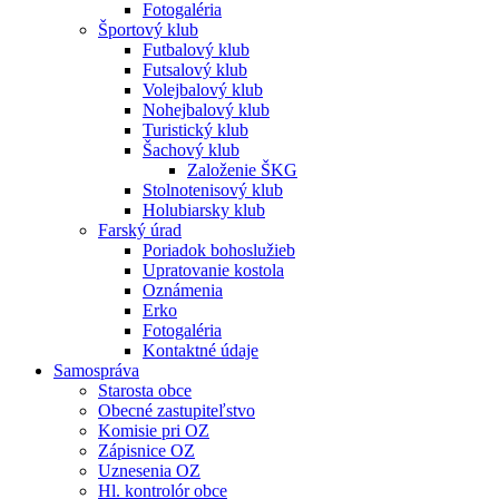
Fotogaléria
Športový klub
Futbalový klub
Futsalový klub
Volejbalový klub
Nohejbalový klub
Turistický klub
Šachový klub
Založenie ŠKG
Stolnotenisový klub
Holubiarsky klub
Farský úrad
Poriadok bohoslužieb
Upratovanie kostola
Oznámenia
Erko
Fotogaléria
Kontaktné údaje
Samospráva
Starosta obce
Obecné zastupiteľstvo
Komisie pri OZ
Zápisnice OZ
Uznesenia OZ
Hl. kontrolór obce