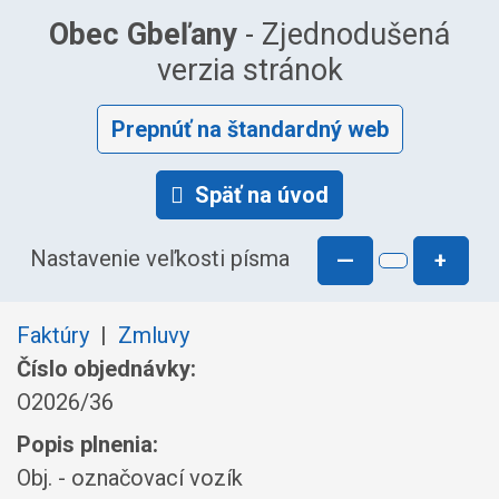
Obec Gbeľany
- Zjednodušená
verzia stránok
Prepnúť na štandardný web
Späť na úvod
Nastavenie veľkosti písma
—
+
Faktúry
|
Zmluvy
Číslo objednávky:
O2026/36
Popis plnenia:
Obj. - označovací vozík