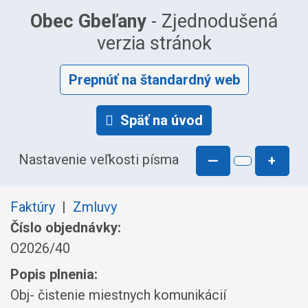
Obec Gbeľany
- Zjednodušená
verzia stránok
Prepnúť na štandardný web
Späť na úvod
Nastavenie veľkosti písma
—
+
Faktúry
|
Zmluvy
Číslo objednávky:
O2026/40
Popis plnenia:
Obj- čistenie miestnych komunikácií