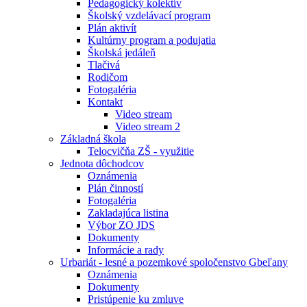
Pedagogický kolektív
Školský vzdelávací program
Plán aktivít
Kultúrny program a podujatia
Školská jedáleň
Tlačivá
Rodičom
Fotogaléria
Kontakt
Video stream
Video stream 2
Základná škola
Telocvičňa ZŠ - využitie
Jednota dôchodcov
Oznámenia
Plán činností
Fotogaléria
Zakladajúca listina
Výbor ZO JDS
Dokumenty
Informácie a rady
Urbariát - lesné a pozemkové spoločenstvo Gbeľany
Oznámenia
Dokumenty
Pristúpenie ku zmluve