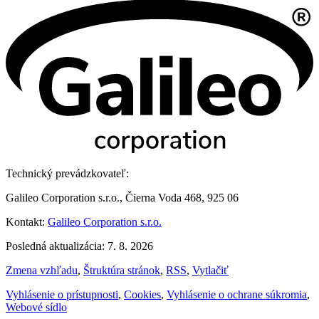
Technický prevádzkovateľ:
Galileo Corporation s.r.o., Čierna Voda 468, 925 06
Kontakt:
Galileo Corporation s.r.o.
Posledná aktualizácia: 7. 8. 2026
Zmena vzhľadu
,
Štruktúra stránok
,
RSS
,
Vytlačiť
Vyhlásenie o prístupnosti
,
Cookies
,
Vyhlásenie o ochrane súkromia
,
Webové sídlo