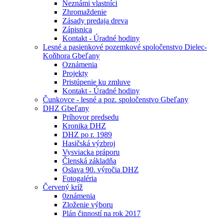
Neznámi vlastníci
Zhromaždenie
Zásady predaja dreva
Zápisnica
Kontakt - Úradné hodiny
Lesné a pasienkové pozemkové spoločenstvo Dielec-
Koňhora Gbeľany
Oznámenia
Projekty
Pristúpenie ku zmluve
Kontakt - Úradné hodiny
Čunkovce - lesné a poz. spoločenstvo Gbeľany
DHZ Gbeľany
Príhovor predsedu
Kronika DHZ
DHZ po r. 1989
Hasičská výzbroj
Vysviacka práporu
Členská základňa
Oslava 90. výročia DHZ
Fotogaléria
Červený kríž
0známenia
Zloženie výboru
Plán činností na rok 2017