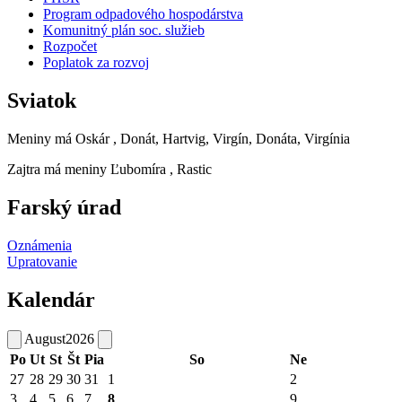
Program odpadového hospodárstva
Komunitný plán soc. služieb
Rozpočet
Poplatok za rozvoj
Sviatok
Meniny má
Oskár
, Donát, Hartvig, Virgín, Donáta, Virgínia
Zajtra má meniny
Ľubomíra
, Rastic
Farský úrad
Oznámenia
Upratovanie
Kalendár
August
2026
Po
Ut
St
Št
Pia
So
Ne
27
28
29
30
31
1
2
3
4
5
6
7
8
9