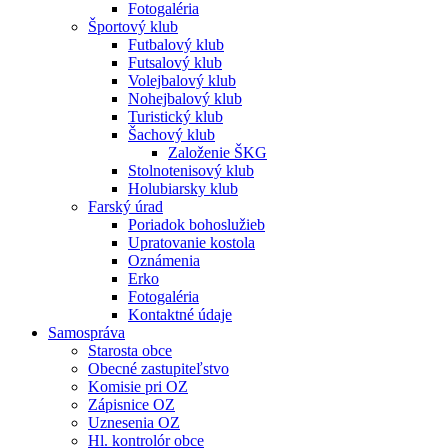
Fotogaléria
Športový klub
Futbalový klub
Futsalový klub
Volejbalový klub
Nohejbalový klub
Turistický klub
Šachový klub
Založenie ŠKG
Stolnotenisový klub
Holubiarsky klub
Farský úrad
Poriadok bohoslužieb
Upratovanie kostola
Oznámenia
Erko
Fotogaléria
Kontaktné údaje
Samospráva
Starosta obce
Obecné zastupiteľstvo
Komisie pri OZ
Zápisnice OZ
Uznesenia OZ
Hl. kontrolór obce