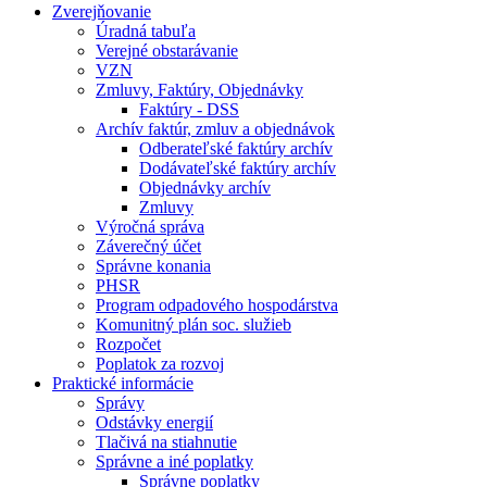
Zverejňovanie
Úradná tabuľa
Verejné obstarávanie
VZN
Zmluvy, Faktúry, Objednávky
Faktúry - DSS
Archív faktúr, zmluv a objednávok
Odberateľské faktúry archív
Dodávateľské faktúry archív
Objednávky archív
Zmluvy
Výročná správa
Záverečný účet
Správne konania
PHSR
Program odpadového hospodárstva
Komunitný plán soc. služieb
Rozpočet
Poplatok za rozvoj
Praktické informácie
Správy
Odstávky energií
Tlačivá na stiahnutie
Správne a iné poplatky
Správne poplatky