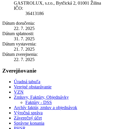
GASTROLUX, s.r.o., Bytčická 2, 01001 Žilina
IČO:
36413186
Dátum doručenia:
22. 7. 2025
Dátum splatnosti:
31. 7. 2025
Dátum vystavenia:
21. 7. 2025
Dátum zverejnenia:
22. 7. 2025
Zverejňovanie
Úradná tabuľa
Verejné obstarávanie
VZN
Zmluvy, Faktúry, Objednávky
Faktúry - DSS
Archív faktúr, zmluv a objednávok
Výročná správa
Záverečný účet
Správne konania
PHSR