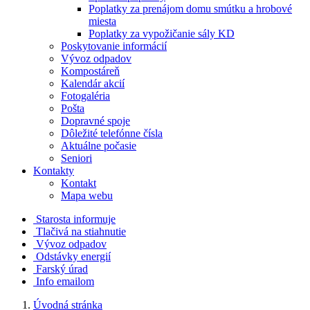
Poplatky za prenájom domu smútku a hrobové
miesta
Poplatky za vypožičanie sály KD
Poskytovanie informácií
Vývoz odpadov
Kompostáreň
Kalendár akcií
Fotogaléria
Pošta
Dopravné spoje
Dôležité telefónne čísla
Aktuálne počasie
Seniori
Kontakty
Kontakt
Mapa webu
Starosta informuje
Tlačivá na stiahnutie
Vývoz odpadov
Odstávky energií
Farský úrad
Info emailom
Úvodná stránka