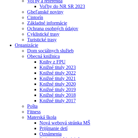
Voľby a referendá
Voľby do NR SR 2023
Gbeľanské noviny
Cintorín
Základné informácie
Ochrana osobných údajov
Cyklistické trasy
Turistické trasy
Organizácie
Dom sociálnych služieb
Obecná knižnica
Knihy z FPU
Knižné tituly 2023
Knižné tituly 2022
Knižné tituly 2021
Knižné tituly 2020
Knižné tituly 2019
Knižné tituly 2018
Knižné tituly 2017
Pošta
Fitness
Materská škola
Nová webová stránka MŠ
Prijímanie detí
Oznámenia