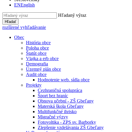
EN
English
Hľadaný výraz
Hľadať
rozšírené vyhľadávanie
Obec
História obce
Poloha obce
Štatút obce
Vlajka a erb obce
Demografia
Územný plán obce
Audit obce
Hodnotenie web. sídla obce
Projekty
Cezhraničná spolupráca
Šport bez hraníc
Obnova učební - ZŠ Gbeľany
Materská škola Gbeľany
Multifunkčné ihrisko
Migračné výzvy
Fotovoltika - ZPS sv. Barborky
Zlepšenie vzdelávania ZŠ Gbeľany