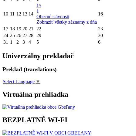
15
1
10
11
12
13
14
16
Obecné slávnosti
Zobraziť všetky záznamy z dňa
17
18
19
20
21
22
23
24
25
26
27
28
29
30
31
1
2
3
4
5
6
Univerzálny prekladač
Preklad (translations)
Select Language
▼
Virtuálna prehliadka
BEZPLATNÉ WI-FI