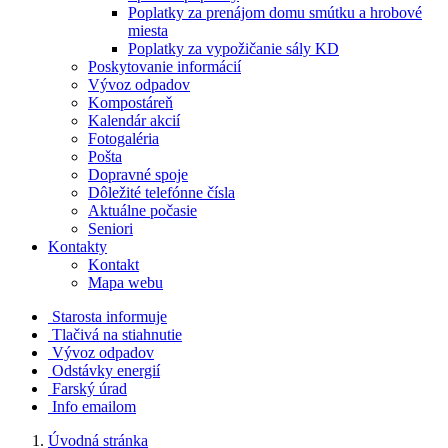
Poplatky za prenájom domu smútku a hrobové
miesta
Poplatky za vypožičanie sály KD
Poskytovanie informácií
Vývoz odpadov
Kompostáreň
Kalendár akcií
Fotogaléria
Pošta
Dopravné spoje
Dôležité telefónne čísla
Aktuálne počasie
Seniori
Kontakty
Kontakt
Mapa webu
Starosta informuje
Tlačivá na stiahnutie
Vývoz odpadov
Odstávky energií
Farský úrad
Info emailom
Úvodná stránka