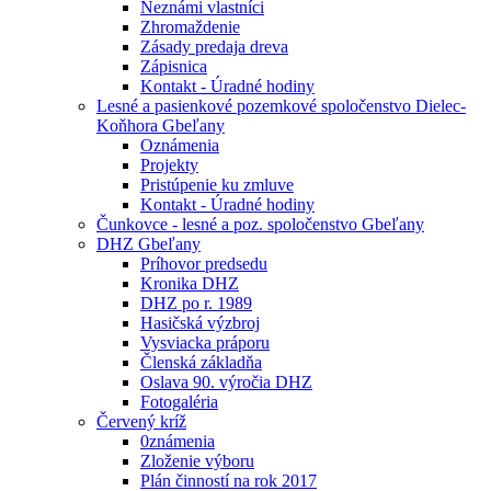
Neznámi vlastníci
Zhromaždenie
Zásady predaja dreva
Zápisnica
Kontakt - Úradné hodiny
Lesné a pasienkové pozemkové spoločenstvo Dielec-
Koňhora Gbeľany
Oznámenia
Projekty
Pristúpenie ku zmluve
Kontakt - Úradné hodiny
Čunkovce - lesné a poz. spoločenstvo Gbeľany
DHZ Gbeľany
Príhovor predsedu
Kronika DHZ
DHZ po r. 1989
Hasičská výzbroj
Vysviacka práporu
Členská základňa
Oslava 90. výročia DHZ
Fotogaléria
Červený kríž
0známenia
Zloženie výboru
Plán činností na rok 2017