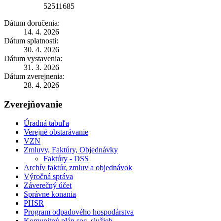
52511685
Dátum doručenia:
14. 4. 2026
Dátum splatnosti:
30. 4. 2026
Dátum vystavenia:
31. 3. 2026
Dátum zverejnenia:
28. 4. 2026
Zverejňovanie
Úradná tabuľa
Verejné obstarávanie
VZN
Zmluvy, Faktúry, Objednávky
Faktúry - DSS
Archív faktúr, zmluv a objednávok
Výročná správa
Záverečný účet
Správne konania
PHSR
Program odpadového hospodárstva
Komunitný plán soc. služieb