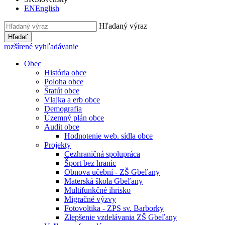
EN
English
Hľadaný výraz
Hľadať
rozšírené vyhľadávanie
Obec
História obce
Poloha obce
Štatút obce
Vlajka a erb obce
Demografia
Územný plán obce
Audit obce
Hodnotenie web. sídla obce
Projekty
Cezhraničná spolupráca
Šport bez hraníc
Obnova učební - ZŠ Gbeľany
Materská škola Gbeľany
Multifunkčné ihrisko
Migračné výzvy
Fotovoltika - ZPS sv. Barborky
Zlepšenie vzdelávania ZŠ Gbeľany