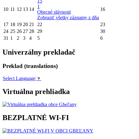
15
1
10
11
12
13
14
16
Obecné slávnosti
Zobraziť všetky záznamy z dňa
17
18
19
20
21
22
23
24
25
26
27
28
29
30
31
1
2
3
4
5
6
Univerzálny prekladač
Preklad (translations)
Select Language
▼
Virtuálna prehliadka
BEZPLATNÉ WI-FI