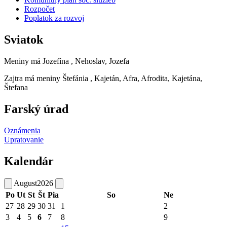
Rozpočet
Poplatok za rozvoj
Sviatok
Meniny má
Jozefína
, Nehoslav, Jozefa
Zajtra má meniny
Štefánia
, Kajetán, Afra, Afrodita, Kajetána,
Štefana
Farský úrad
Oznámenia
Upratovanie
Kalendár
August
2026
Po
Ut
St
Št
Pia
So
Ne
27
28
29
30
31
1
2
3
4
5
6
7
8
9