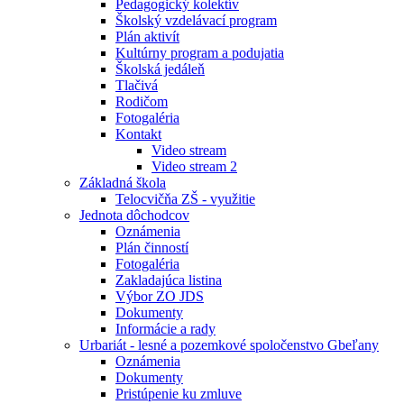
Pedagogický kolektív
Školský vzdelávací program
Plán aktivít
Kultúrny program a podujatia
Školská jedáleň
Tlačivá
Rodičom
Fotogaléria
Kontakt
Video stream
Video stream 2
Základná škola
Telocvičňa ZŠ - využitie
Jednota dôchodcov
Oznámenia
Plán činností
Fotogaléria
Zakladajúca listina
Výbor ZO JDS
Dokumenty
Informácie a rady
Urbariát - lesné a pozemkové spoločenstvo Gbeľany
Oznámenia
Dokumenty
Pristúpenie ku zmluve