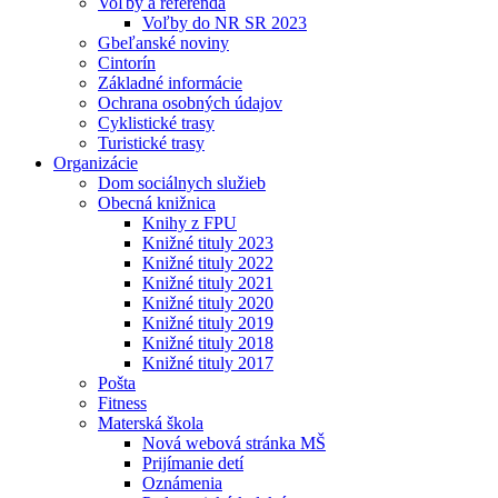
Voľby a referendá
Voľby do NR SR 2023
Gbeľanské noviny
Cintorín
Základné informácie
Ochrana osobných údajov
Cyklistické trasy
Turistické trasy
Organizácie
Dom sociálnych služieb
Obecná knižnica
Knihy z FPU
Knižné tituly 2023
Knižné tituly 2022
Knižné tituly 2021
Knižné tituly 2020
Knižné tituly 2019
Knižné tituly 2018
Knižné tituly 2017
Pošta
Fitness
Materská škola
Nová webová stránka MŠ
Prijímanie detí
Oznámenia