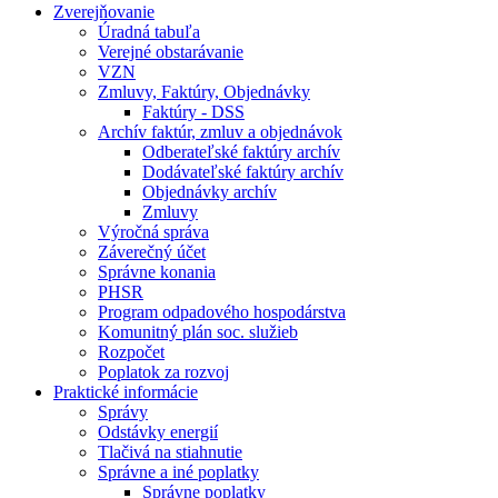
Zverejňovanie
Úradná tabuľa
Verejné obstarávanie
VZN
Zmluvy, Faktúry, Objednávky
Faktúry - DSS
Archív faktúr, zmluv a objednávok
Odberateľské faktúry archív
Dodávateľské faktúry archív
Objednávky archív
Zmluvy
Výročná správa
Záverečný účet
Správne konania
PHSR
Program odpadového hospodárstva
Komunitný plán soc. služieb
Rozpočet
Poplatok za rozvoj
Praktické informácie
Správy
Odstávky energií
Tlačivá na stiahnutie
Správne a iné poplatky
Správne poplatky