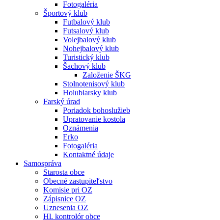
Fotogaléria
Športový klub
Futbalový klub
Futsalový klub
Volejbalový klub
Nohejbalový klub
Turistický klub
Šachový klub
Založenie ŠKG
Stolnotenisový klub
Holubiarsky klub
Farský úrad
Poriadok bohoslužieb
Upratovanie kostola
Oznámenia
Erko
Fotogaléria
Kontaktné údaje
Samospráva
Starosta obce
Obecné zastupiteľstvo
Komisie pri OZ
Zápisnice OZ
Uznesenia OZ
Hl. kontrolór obce