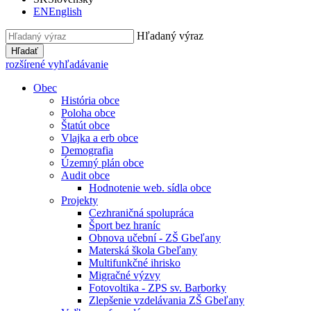
EN
English
Hľadaný výraz
Hľadať
rozšírené vyhľadávanie
Obec
História obce
Poloha obce
Štatút obce
Vlajka a erb obce
Demografia
Územný plán obce
Audit obce
Hodnotenie web. sídla obce
Projekty
Cezhraničná spolupráca
Šport bez hraníc
Obnova učební - ZŠ Gbeľany
Materská škola Gbeľany
Multifunkčné ihrisko
Migračné výzvy
Fotovoltika - ZPS sv. Barborky
Zlepšenie vzdelávania ZŠ Gbeľany