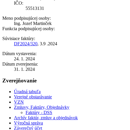
IČO:
55513131
Meno podpisujúcej osoby:
Ing. Jozef Martinček
Funkcia podpisujúcej osoby:
Súvisiace faktúry:
DF2024/320
, 3.9 .2024
Dátum vystavenia:
24. 1. 2024
Dátum zverejnenia:
31. 1. 2024
Zverejňovanie
Úradná tabuľa
Verejné obstarávanie
VZN
Zmluvy, Faktúry, Objednávky
Faktúry - DSS
Archív faktúr, zmluv a objednávok
Výročná správa
Záverečný účet