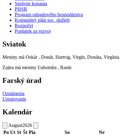
Správne konania
PHSR
Program odpadového hospodárstva
Komunitný plán soc. služieb
Rozpočet
Poplatok za rozvoj
Sviatok
Meniny má
Oskár
, Donát, Hartvig, Virgín, Donáta, Virgínia
Zajtra má meniny
Ľubomíra
, Rastic
Farský úrad
Oznámenia
Upratovanie
Kalendár
August
2026
Po
Ut
St
Št
Pia
So
Ne