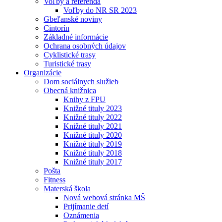
Voľby a referendá
Voľby do NR SR 2023
Gbeľanské noviny
Cintorín
Základné informácie
Ochrana osobných údajov
Cyklistické trasy
Turistické trasy
Organizácie
Dom sociálnych služieb
Obecná knižnica
Knihy z FPU
Knižné tituly 2023
Knižné tituly 2022
Knižné tituly 2021
Knižné tituly 2020
Knižné tituly 2019
Knižné tituly 2018
Knižné tituly 2017
Pošta
Fitness
Materská škola
Nová webová stránka MŠ
Prijímanie detí
Oznámenia