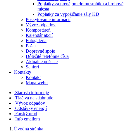
Poplatky za prenájom domu smútku a hrobové
miesta
Poplatky za vypožičanie sály KD
Poskytovanie informácií
Vývoz odpadov
Kompostáreň
Kalendár akcií
Fotogaléria
Pošta
Dopravné spoje
Dôležité telefónne čísla
Aktuálne počasie
Seniori
Kontakty
Kontakt
Mapa webu
Starosta informuje
Tlačivá na stiahnutie
Vývoz odpadov
Odstávky energií
Farský úrad
Info emailom
Úvodná stránka