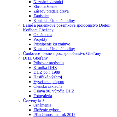
Neznámi vlastníci
Zhromaždenie
Zásady predaja dreva
Zápisnica
Kontakt - Úradné hodiny
Lesné a pasienkové pozemkové spoločenstvo Dielec-
Koňhora Gbeľany
Oznámenia
Projekty
Pristúpenie ku zmluve
Kontakt - Úradné hodiny
Čunkovce - lesné a poz. spoločenstvo Gbeľany
DHZ Gbeľany
Príhovor predsedu
Kronika DHZ
DHZ po r. 1989
Hasičská výzbroj
Vysviacka práporu
Členská základňa
Oslava 90. výročia DHZ
Fotogaléria
Červený kríž
0známenia
Zloženie výboru
Plán činností na rok 2017