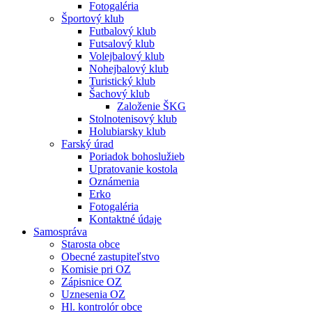
Fotogaléria
Športový klub
Futbalový klub
Futsalový klub
Volejbalový klub
Nohejbalový klub
Turistický klub
Šachový klub
Založenie ŠKG
Stolnotenisový klub
Holubiarsky klub
Farský úrad
Poriadok bohoslužieb
Upratovanie kostola
Oznámenia
Erko
Fotogaléria
Kontaktné údaje
Samospráva
Starosta obce
Obecné zastupiteľstvo
Komisie pri OZ
Zápisnice OZ
Uznesenia OZ
Hl. kontrolór obce