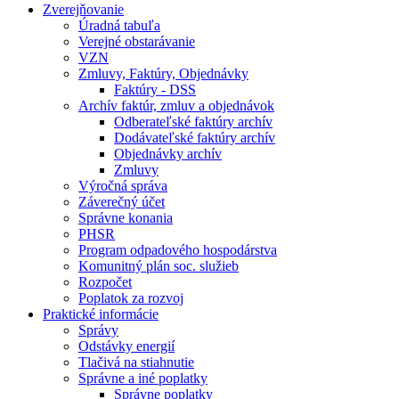
Zverejňovanie
Úradná tabuľa
Verejné obstarávanie
VZN
Zmluvy, Faktúry, Objednávky
Faktúry - DSS
Archív faktúr, zmluv a objednávok
Odberateľské faktúry archív
Dodávateľské faktúry archív
Objednávky archív
Zmluvy
Výročná správa
Záverečný účet
Správne konania
PHSR
Program odpadového hospodárstva
Komunitný plán soc. služieb
Rozpočet
Poplatok za rozvoj
Praktické informácie
Správy
Odstávky energií
Tlačivá na stiahnutie
Správne a iné poplatky
Správne poplatky