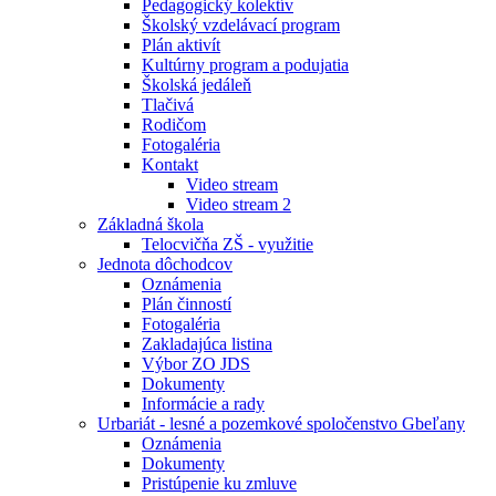
Pedagogický kolektív
Školský vzdelávací program
Plán aktivít
Kultúrny program a podujatia
Školská jedáleň
Tlačivá
Rodičom
Fotogaléria
Kontakt
Video stream
Video stream 2
Základná škola
Telocvičňa ZŠ - využitie
Jednota dôchodcov
Oznámenia
Plán činností
Fotogaléria
Zakladajúca listina
Výbor ZO JDS
Dokumenty
Informácie a rady
Urbariát - lesné a pozemkové spoločenstvo Gbeľany
Oznámenia
Dokumenty
Pristúpenie ku zmluve