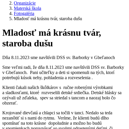
Organizácie
Materská škola
Fotogaléria
Mladosť má krásnu tvár, staroba dušu
Mladosť má krásnu tvár,
staroba dušu
Dňa 8.11.2023 sme navštívili DSS sv. Barborky v Gbeľanoch
Sme veľmi radi, že dňa 8.11.2023 sme navštívili DSS sv. Barborky
v Gbeľanoch. Pani učiteľky a deti si spomenuli na tých, ktorí
potrebujú kúsok nehy, pohladenia a rozveselenia .
Klienti čakali našich škôlkárov s ručne robenými výrobkami
a sladkosťami, ktoré rozveselili detské srdiečka. Detské hlásky sa
ozývali už zďaleka, spev sa striedal s tancom a naozaj bolo čo
obzerať.
Krojované dievčatá a chlapci sa točili v tanci. Nedalo sa teda
nezanôtiť si s nami do rytmu. Veríme, že klienti budú dlho
spomínať na toto krásne dopoludnie a možno ho budú
v spomienkach porovnávať so svojimi odrastenými deťmi, či