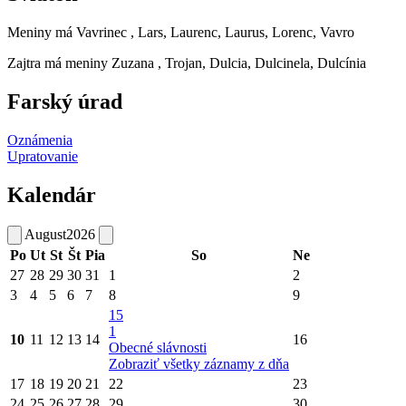
Meniny má
Vavrinec
, Lars, Laurenc, Laurus, Lorenc, Vavro
Zajtra má meniny
Zuzana
, Trojan, Dulcia, Dulcinela, Dulcínia
Farský úrad
Oznámenia
Upratovanie
Kalendár
August
2026
Po
Ut
St
Št
Pia
So
Ne
27
28
29
30
31
1
2
3
4
5
6
7
8
9
15
1
10
11
12
13
14
16
Obecné slávnosti
Zobraziť všetky záznamy z dňa
17
18
19
20
21
22
23
24
25
26
27
28
29
30