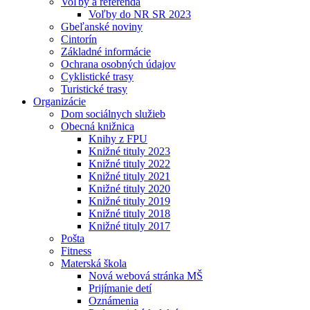
Voľby a referendá
Voľby do NR SR 2023
Gbeľanské noviny
Cintorín
Základné informácie
Ochrana osobných údajov
Cyklistické trasy
Turistické trasy
Organizácie
Dom sociálnych služieb
Obecná knižnica
Knihy z FPU
Knižné tituly 2023
Knižné tituly 2022
Knižné tituly 2021
Knižné tituly 2020
Knižné tituly 2019
Knižné tituly 2018
Knižné tituly 2017
Pošta
Fitness
Materská škola
Nová webová stránka MŠ
Prijímanie detí
Oznámenia