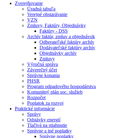
Zverejňovanie
Úradná tabuľa
Verejné obstarávanie
VZN
Zmluvy, Faktúry, Objednávky
Faktúry - DSS
Archív faktúr, zmluv a objednávok
Odberateľské faktúry archív
Dodávateľské faktúry archív
Objednávky archív
Zmluvy
Výročná správa
Záverečný účet
Správne konania
PHSR
Program odpadového hospodárstva
Komunitný plán soc. služieb
Rozpočet
Poplatok za rozvoj
Praktické informácie
Správy
Odstávky energií
Tlačivá na stiahnutie
Správne a iné poplatky
Správne poplatky