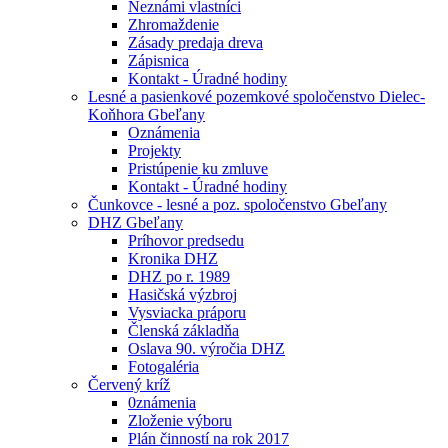
Neznámi vlastníci
Zhromaždenie
Zásady predaja dreva
Zápisnica
Kontakt - Úradné hodiny
Lesné a pasienkové pozemkové spoločenstvo Dielec-
Koňhora Gbeľany
Oznámenia
Projekty
Pristúpenie ku zmluve
Kontakt - Úradné hodiny
Čunkovce - lesné a poz. spoločenstvo Gbeľany
DHZ Gbeľany
Príhovor predsedu
Kronika DHZ
DHZ po r. 1989
Hasičská výzbroj
Vysviacka práporu
Členská základňa
Oslava 90. výročia DHZ
Fotogaléria
Červený kríž
0známenia
Zloženie výboru
Plán činností na rok 2017