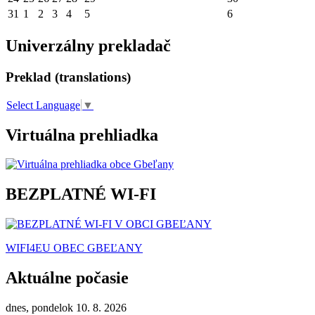
31
1
2
3
4
5
6
Univerzálny prekladač
Preklad (translations)
Select Language
▼
Virtuálna prehliadka
BEZPLATNÉ WI-FI
WIFI4EU OBEC GBEĽANY
Aktuálne počasie
dnes, pondelok 10. 8. 2026