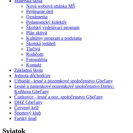
Materská škola
Nová webová stránka MŠ
Prijímanie detí
Oznámenia
Pedagogický kolektív
Školský vzdelávací program
Plán aktivít
Kultúrny program a podujatia
Školská jedáleň
Tlačivá
Rodičom
Fotogaléria
Kontakt
Základná škola
Jednota dôchodcov
Urbariát - lesné a pozemkové spoločenstvo Gbeľany
Lesné a pasienkové pozemkové spoločenstvo Dielec-
Koňhora Gbeľany
Čunkovce - lesné a poz. spoločenstvo Gbeľany
DHZ Gbeľany
Červený kríž
Športový klub
Farský úrad
Sviatok