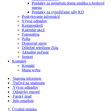
Poplatky za prenájom domu smútku a hrobové
miesta
Poplatky za vypožičanie sály KD
Poskytovanie informácií
Vývoz odpadov
Kompostáreň
Kalendár akcií
Fotogaléria
Pošta
Dopravné spoje
Dôležité telefónne čísla
Aktuálne počasie
Seniori
Kontakty
Kontakt
Mapa webu
Starosta informuje
Tlačivá na stiahnutie
Vývoz odpadov
Odstávky energií
Farský úrad
Info emailom
Úvodná stránka