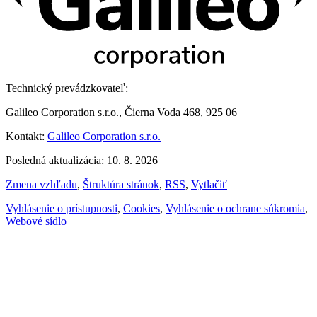
Technický prevádzkovateľ:
Galileo Corporation s.r.o., Čierna Voda 468, 925 06
Kontakt:
Galileo Corporation s.r.o.
Posledná aktualizácia: 10. 8. 2026
Zmena vzhľadu
,
Štruktúra stránok
,
RSS
,
Vytlačiť
Vyhlásenie o prístupnosti
,
Cookies
,
Vyhlásenie o ochrane súkromia
,
Webové sídlo