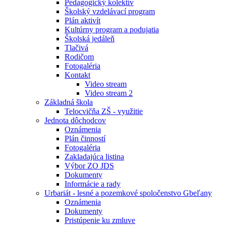
Pedagogický kolektív
Školský vzdelávací program
Plán aktivít
Kultúrny program a podujatia
Školská jedáleň
Tlačivá
Rodičom
Fotogaléria
Kontakt
Video stream
Video stream 2
Základná škola
Telocvičňa ZŠ - využitie
Jednota dôchodcov
Oznámenia
Plán činností
Fotogaléria
Zakladajúca listina
Výbor ZO JDS
Dokumenty
Informácie a rady
Urbariát - lesné a pozemkové spoločenstvo Gbeľany
Oznámenia
Dokumenty
Pristúpenie ku zmluve