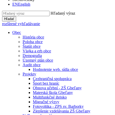
EN
English
Hľadaný výraz
Hľadať
rozšírené vyhľadávanie
Obec
História obce
Poloha obce
Štatút obce
Vlajka a erb obce
Demografia
Územný plán obce
Audit obce
Hodnotenie web. sídla obce
Projekty
Cezhraničná spolupráca
Šport bez hraníc
Obnova učební - ZŠ Gbeľany
Materská škola Gbeľany
Multifunkčné ihrisko
Migračné výzvy
Fotovoltika - ZPS sv. Barborky
Zlepšenie vzdelávania ZŠ Gbeľany