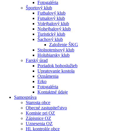
Fotogaléria
Športový klub
Futbalový klub
Futsalový klub
Volejbalový klub
Nohejbalový klub
Turistický klub
Šachový klub
Založenie ŠKG
Stolnotenisový klub
Holubiarsky klub
Farský úrad
Poriadok bohoslužieb
Upratovanie kostola
Oznámenia
Erko
Fotogaléria
Kontaktné údaje
Samospráva
Starosta obce
Obecné zastupiteľstvo
Komisie pri OZ
Zápisnice OZ
Uznesenia OZ
Hl. kontrolór obce