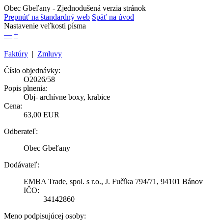
Obec Gbeľany
- Zjednodušená verzia stránok
Prepnúť na štandardný web
Späť na úvod
Nastavenie veľkosti písma
—
+
Faktúry
|
Zmluvy
Číslo objednávky:
O2026/58
Popis plnenia:
Obj- archívne boxy, krabice
Cena:
63,00 EUR
Odberateľ:
Obec Gbeľany
Dodávateľ:
EMBA Trade, spol. s r.o., J. Fučíka 794/71, 94101 Bánov
IČO:
34142860
Meno podpisujúcej osoby: