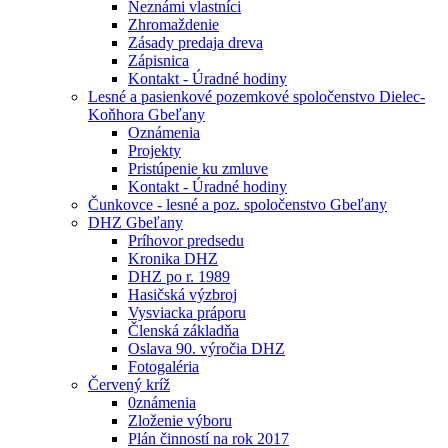
Neznámi vlastníci
Zhromaždenie
Zásady predaja dreva
Zápisnica
Kontakt - Úradné hodiny
Lesné a pasienkové pozemkové spoločenstvo Dielec-
Koňhora Gbeľany
Oznámenia
Projekty
Pristúpenie ku zmluve
Kontakt - Úradné hodiny
Čunkovce - lesné a poz. spoločenstvo Gbeľany
DHZ Gbeľany
Príhovor predsedu
Kronika DHZ
DHZ po r. 1989
Hasičská výzbroj
Vysviacka práporu
Členská základňa
Oslava 90. výročia DHZ
Fotogaléria
Červený kríž
0známenia
Zloženie výboru
Plán činností na rok 2017