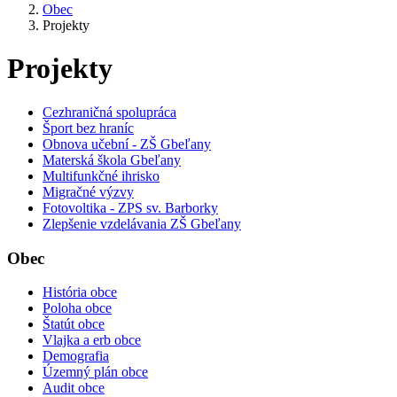
Obec
Projekty
Projekty
Cezhraničná spolupráca
Šport bez hraníc
Obnova učební - ZŠ Gbeľany
Materská škola Gbeľany
Multifunkčné ihrisko
Migračné výzvy
Fotovoltika - ZPS sv. Barborky
Zlepšenie vzdelávania ZŠ Gbeľany
Obec
História obce
Poloha obce
Štatút obce
Vlajka a erb obce
Demografia
Územný plán obce
Audit obce