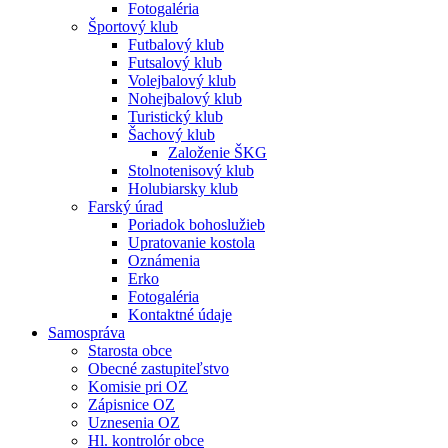
Fotogaléria
Športový klub
Futbalový klub
Futsalový klub
Volejbalový klub
Nohejbalový klub
Turistický klub
Šachový klub
Založenie ŠKG
Stolnotenisový klub
Holubiarsky klub
Farský úrad
Poriadok bohoslužieb
Upratovanie kostola
Oznámenia
Erko
Fotogaléria
Kontaktné údaje
Samospráva
Starosta obce
Obecné zastupiteľstvo
Komisie pri OZ
Zápisnice OZ
Uznesenia OZ
Hl. kontrolór obce