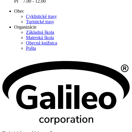
PI 7.00 - 12.00
Obec
Cyklistické trasy
Turistické trasy
Organizácie
Základná škola
Materská škola
Obecná knižnica
Pošta