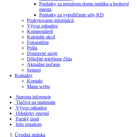
Poplatky za prenájom domu smútku a hrobové
miesta
Poplatky za vypožičanie sály KD
Poskytovanie informácií
Vývoz odpadov
Kompostáreň
Kalendár akcií
Fotogaléria
Pošta
Dopravné spoje
Dôležité telefónne čísla
Aktuálne počasie
Seniori
Kontakty
Kontakt
Mapa webu
Starosta informuje
Tlačivá na stiahnutie
Vývoz odpadov
Odstávky energií
Farský úrad
Info emailom
Úvodná stránka