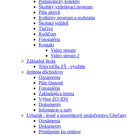
Pedagogický kolektív
Školský vzdelávací program
Plán aktivít
Kultúrny program a podujatia
Školská jedáleň
Tlačivá
Rodičom
Fotogaléria
Kontakt
Video stream
Video stream 2
Základná škola
Telocvičňa ZŠ - využitie
Jednota dôchodcov
Oznámenia
Plán činností
Fotogaléria
Zakladajúca listina
Výbor ZO JDS
Dokumenty
Informácie a rady
Urbariát - lesné a pozemkové spoločenstvo Gbeľany
Oznámenia
Dokumenty
Pristúpenie ku zmluve