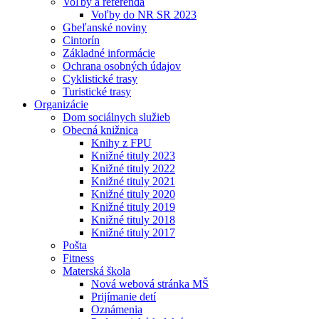
Voľby a referendá
Voľby do NR SR 2023
Gbeľanské noviny
Cintorín
Základné informácie
Ochrana osobných údajov
Cyklistické trasy
Turistické trasy
Organizácie
Dom sociálnych služieb
Obecná knižnica
Knihy z FPU
Knižné tituly 2023
Knižné tituly 2022
Knižné tituly 2021
Knižné tituly 2020
Knižné tituly 2019
Knižné tituly 2018
Knižné tituly 2017
Pošta
Fitness
Materská škola
Nová webová stránka MŠ
Prijímanie detí
Oznámenia