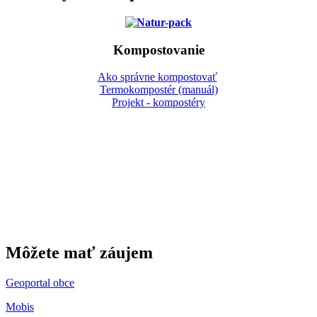
Kompostovanie
Ako správne kompostovať
Termokompostér (manuál)
Projekt - kompostéry
Gbeľany
Môžete mať záujem
Geoportal obce
Mobis