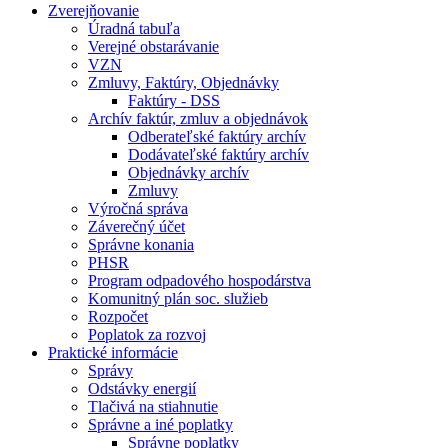
Zverejňovanie
Úradná tabuľa
Verejné obstarávanie
VZN
Zmluvy, Faktúry, Objednávky
Faktúry - DSS
Archív faktúr, zmluv a objednávok
Odberateľské faktúry archív
Dodávateľské faktúry archív
Objednávky archív
Zmluvy
Výročná správa
Záverečný účet
Správne konania
PHSR
Program odpadového hospodárstva
Komunitný plán soc. služieb
Rozpočet
Poplatok za rozvoj
Praktické informácie
Správy
Odstávky energií
Tlačivá na stiahnutie
Správne a iné poplatky
Správne poplatky