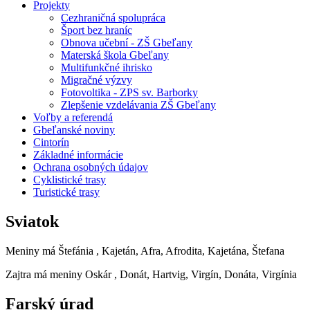
Projekty
Cezhraničná spolupráca
Šport bez hraníc
Obnova učební - ZŠ Gbeľany
Materská škola Gbeľany
Multifunkčné ihrisko
Migračné výzvy
Fotovoltika - ZPS sv. Barborky
Zlepšenie vzdelávania ZŠ Gbeľany
Voľby a referendá
Gbeľanské noviny
Cintorín
Základné informácie
Ochrana osobných údajov
Cyklistické trasy
Turistické trasy
Sviatok
Meniny má
Štefánia
, Kajetán, Afra, Afrodita, Kajetána, Štefana
Zajtra má meniny
Oskár
, Donát, Hartvig, Virgín, Donáta, Virgínia
Farský úrad