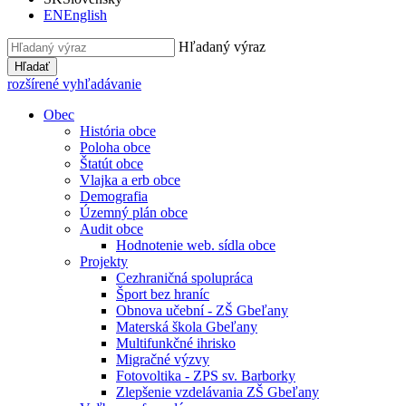
EN
English
Hľadaný výraz
Hľadať
rozšírené vyhľadávanie
Obec
História obce
Poloha obce
Štatút obce
Vlajka a erb obce
Demografia
Územný plán obce
Audit obce
Hodnotenie web. sídla obce
Projekty
Cezhraničná spolupráca
Šport bez hraníc
Obnova učební - ZŠ Gbeľany
Materská škola Gbeľany
Multifunkčné ihrisko
Migračné výzvy
Fotovoltika - ZPS sv. Barborky
Zlepšenie vzdelávania ZŠ Gbeľany