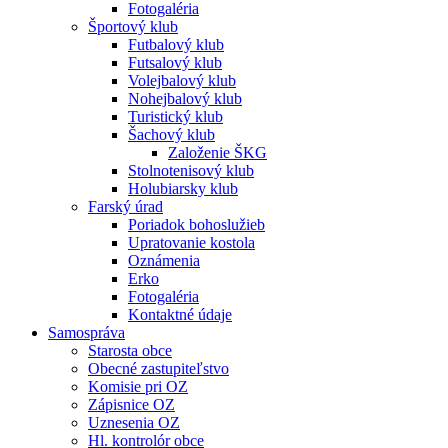
Fotogaléria
Športový klub
Futbalový klub
Futsalový klub
Volejbalový klub
Nohejbalový klub
Turistický klub
Šachový klub
Založenie ŠKG
Stolnotenisový klub
Holubiarsky klub
Farský úrad
Poriadok bohoslužieb
Upratovanie kostola
Oznámenia
Erko
Fotogaléria
Kontaktné údaje
Samospráva
Starosta obce
Obecné zastupiteľstvo
Komisie pri OZ
Zápisnice OZ
Uznesenia OZ
Hl. kontrolór obce