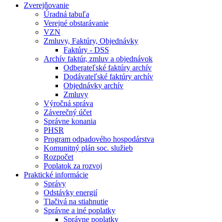
Zverejňovanie
Úradná tabuľa
Verejné obstarávanie
VZN
Zmluvy, Faktúry, Objednávky
Faktúry - DSS
Archív faktúr, zmluv a objednávok
Odberateľské faktúry archív
Dodávateľské faktúry archív
Objednávky archív
Zmluvy
Výročná správa
Záverečný účet
Správne konania
PHSR
Program odpadového hospodárstva
Komunitný plán soc. služieb
Rozpočet
Poplatok za rozvoj
Praktické informácie
Správy
Odstávky energií
Tlačivá na stiahnutie
Správne a iné poplatky
Správne poplatky