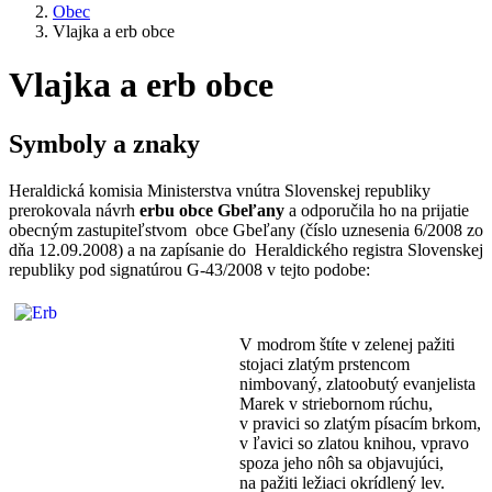
Obec
Vlajka a erb obce
Vlajka a erb obce
Symboly a znaky
Heraldická komisia Ministerstva vnútra Slovenskej republiky
prerokovala návrh
erbu obce Gbeľany
a odporučila ho na prijatie
obecným zastupiteľstvom obce Gbeľany (číslo uznesenia 6/2008 zo
dňa 12.09.2008) a na zapísanie do Heraldického registra Slovenskej
republiky pod signatúrou G-43/2008 v tejto podobe:
V modrom štíte v zelenej pažiti
stojaci zlatým prstencom
nimbovaný, zlatoobutý evanjelista
Marek v striebornom rúchu,
v pravici so zlatým písacím brkom,
v ľavici so zlatou knihou, vpravo
spoza jeho nôh sa objavujúci,
na pažiti ležiaci okrídlený lev.