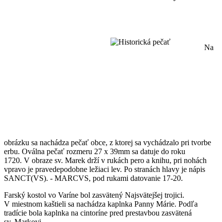
Na
obrázku sa nachádza pečať obce, z ktorej sa vychádzalo pri tvorbe
erbu. Oválna pečať rozmeru 27 x 39mm sa datuje do roku
1720. V obraze sv. Marek drží v rukách pero a knihu, pri nohách
vpravo je pravedepodobne ležiaci lev. Po stranách hlavy je nápis
SANCT(VS). - MARCVS, pod rukami datovanie 17-20.
Farský kostol vo Varíne bol zasvätený Najsvätejšej trojici.
V miestnom kaštieli sa nachádza kaplnka Panny Márie. Podľa
tradície bola kaplnka na cintoríne pred prestavbou zasvätená
sv. Markovi.