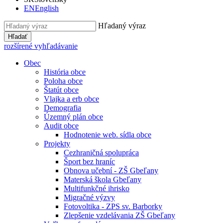
EN
English
Hľadaný výraz
Hľadať
rozšírené vyhľadávanie
Obec
História obce
Poloha obce
Štatút obce
Vlajka a erb obce
Demografia
Územný plán obce
Audit obce
Hodnotenie web. sídla obce
Projekty
Cezhraničná spolupráca
Šport bez hraníc
Obnova učební - ZŠ Gbeľany
Materská škola Gbeľany
Multifunkčné ihrisko
Migračné výzvy
Fotovoltika - ZPS sv. Barborky
Zlepšenie vzdelávania ZŠ Gbeľany