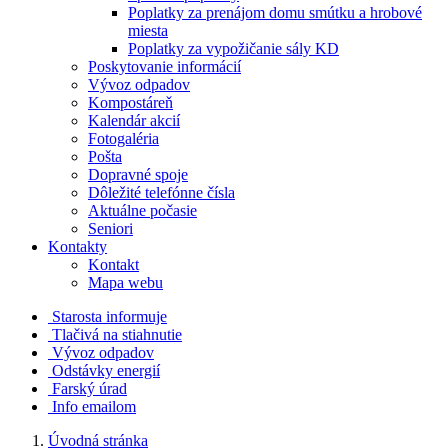
Poplatky za prenájom domu smútku a hrobové
miesta
Poplatky za vypožičanie sály KD
Poskytovanie informácií
Vývoz odpadov
Kompostáreň
Kalendár akcií
Fotogaléria
Pošta
Dopravné spoje
Dôležité telefónne čísla
Aktuálne počasie
Seniori
Kontakty
Kontakt
Mapa webu
Starosta informuje
Tlačivá na stiahnutie
Vývoz odpadov
Odstávky energií
Farský úrad
Info emailom
Úvodná stránka