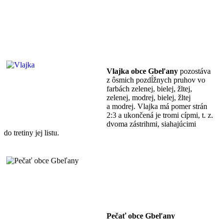
Vlajka obce Gbeľany
pozostáva
z ôsmich pozdĺžnych pruhov vo
farbách zelenej, bielej, žltej,
zelenej, modrej, bielej, žltej
a modrej. Vlajka má pomer strán
2:3 a ukončená je tromi cípmi, t. z.
dvoma zástrihmi, siahajúcimi
do tretiny jej listu.
Pečať obce Gbeľany