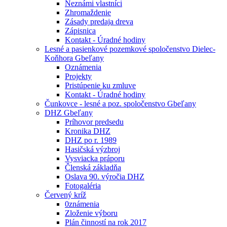
Neznámi vlastníci
Zhromaždenie
Zásady predaja dreva
Zápisnica
Kontakt - Úradné hodiny
Lesné a pasienkové pozemkové spoločenstvo Dielec-
Koňhora Gbeľany
Oznámenia
Projekty
Pristúpenie ku zmluve
Kontakt - Úradné hodiny
Čunkovce - lesné a poz. spoločenstvo Gbeľany
DHZ Gbeľany
Príhovor predsedu
Kronika DHZ
DHZ po r. 1989
Hasičská výzbroj
Vysviacka práporu
Členská základňa
Oslava 90. výročia DHZ
Fotogaléria
Červený kríž
0známenia
Zloženie výboru
Plán činností na rok 2017