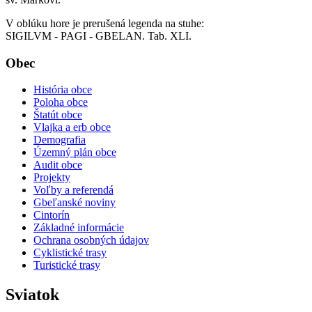
V oblúku hore je prerušená legenda na stuhe:
SIGILVM - PAGI - GBELAN. Tab. XLI.
Obec
História obce
Poloha obce
Štatút obce
Vlajka a erb obce
Demografia
Územný plán obce
Audit obce
Projekty
Voľby a referendá
Gbeľanské noviny
Cintorín
Základné informácie
Ochrana osobných údajov
Cyklistické trasy
Turistické trasy
Sviatok