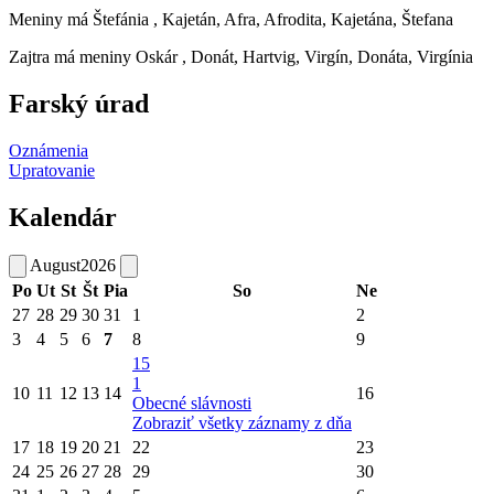
Meniny má
Štefánia
, Kajetán, Afra, Afrodita, Kajetána, Štefana
Zajtra má meniny
Oskár
, Donát, Hartvig, Virgín, Donáta, Virgínia
Farský úrad
Oznámenia
Upratovanie
Kalendár
August
2026
Po
Ut
St
Št
Pia
So
Ne
27
28
29
30
31
1
2
3
4
5
6
7
8
9
15
1
10
11
12
13
14
16
Obecné slávnosti
Zobraziť všetky záznamy z dňa
17
18
19
20
21
22
23
24
25
26
27
28
29
30