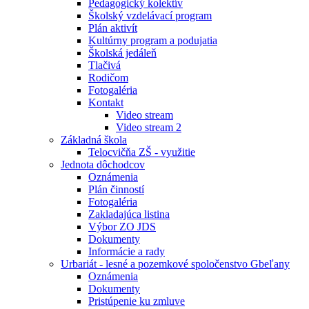
Pedagogický kolektív
Školský vzdelávací program
Plán aktivít
Kultúrny program a podujatia
Školská jedáleň
Tlačivá
Rodičom
Fotogaléria
Kontakt
Video stream
Video stream 2
Základná škola
Telocvičňa ZŠ - využitie
Jednota dôchodcov
Oznámenia
Plán činností
Fotogaléria
Zakladajúca listina
Výbor ZO JDS
Dokumenty
Informácie a rady
Urbariát - lesné a pozemkové spoločenstvo Gbeľany
Oznámenia
Dokumenty
Pristúpenie ku zmluve