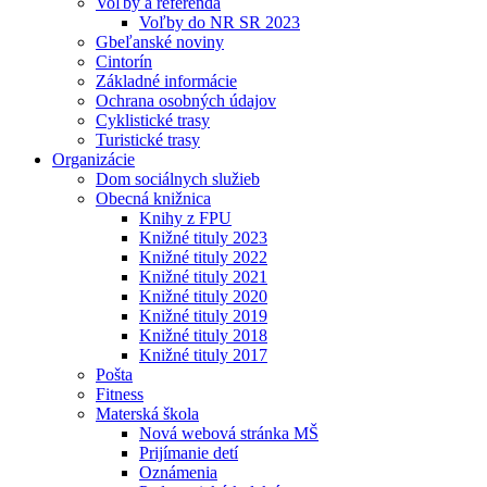
Voľby a referendá
Voľby do NR SR 2023
Gbeľanské noviny
Cintorín
Základné informácie
Ochrana osobných údajov
Cyklistické trasy
Turistické trasy
Organizácie
Dom sociálnych služieb
Obecná knižnica
Knihy z FPU
Knižné tituly 2023
Knižné tituly 2022
Knižné tituly 2021
Knižné tituly 2020
Knižné tituly 2019
Knižné tituly 2018
Knižné tituly 2017
Pošta
Fitness
Materská škola
Nová webová stránka MŠ
Prijímanie detí
Oznámenia