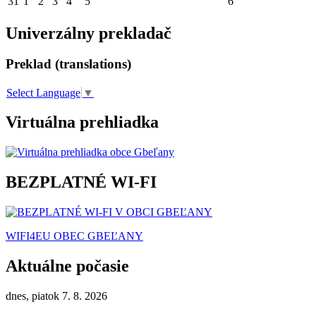
31
1
2
3
4
5
6
Univerzálny prekladač
Preklad (translations)
Select Language
▼
Virtuálna prehliadka
BEZPLATNÉ WI-FI
WIFI4EU OBEC GBEĽANY
Aktuálne počasie
dnes, piatok 7. 8. 2026