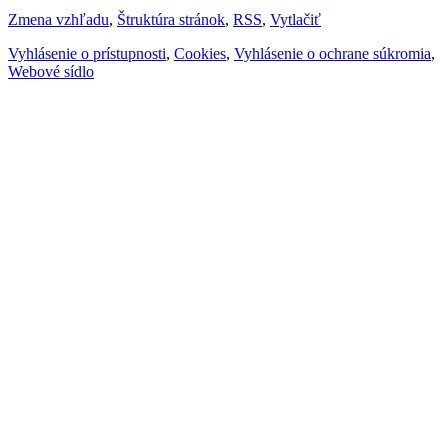
Zmena vzhľadu
,
Štruktúra stránok
,
RSS
,
Vytlačiť
Vyhlásenie o prístupnosti
,
Cookies
,
Vyhlásenie o ochrane súkromia
,
Webové sídlo