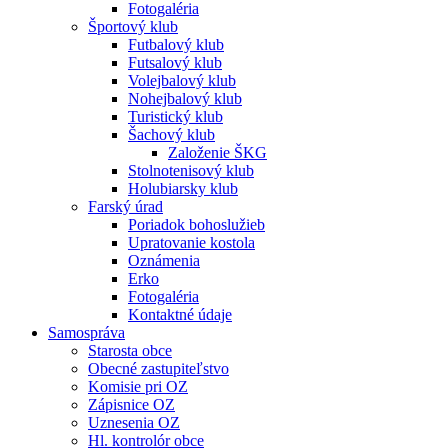
Fotogaléria
Športový klub
Futbalový klub
Futsalový klub
Volejbalový klub
Nohejbalový klub
Turistický klub
Šachový klub
Založenie ŠKG
Stolnotenisový klub
Holubiarsky klub
Farský úrad
Poriadok bohoslužieb
Upratovanie kostola
Oznámenia
Erko
Fotogaléria
Kontaktné údaje
Samospráva
Starosta obce
Obecné zastupiteľstvo
Komisie pri OZ
Zápisnice OZ
Uznesenia OZ
Hl. kontrolór obce