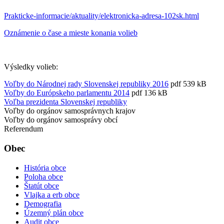
Prakticke-informacie/
aktuality/elektronicka-adresa-
102sk.html
Oznámenie o čase a mieste konania volieb
Výsledky volieb:
Voľby do Národnej rady Slovenskej republiky 2016
pdf 539 kB
Voľby do Európskeho parlamentu 2014
pdf 136 kB
Voľba prezidenta Slovenskej republiky
Voľby do orgánov samosprávnych krajov
Voľby do orgánov samosprávy obcí
Referendum
Obec
História obce
Poloha obce
Štatút obce
Vlajka a erb obce
Demografia
Územný plán obce
Audit obce