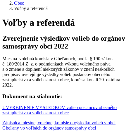
Obec
Voľby a referendá
Voľby a referendá
Zverejnenie výsledkov volieb do orgánov
samosprávy obcí 2022
Miestna volebná komisia v Gbeľanoch, podľa § 190 zákona
č. 180/2014 Z. z. o podmienkach výkonu volebného práva
a o zmene a doplnení niektorých zákonov v znení neskorších
predpisov uverejňuje výsledky volieb poslancov obecného
zastupiteľstva a volieb starostu obce, ktoré sa konali 29. októbra
2022.
Dokument na stiahnutie:
UVEREJNENIE VÝSLEDKOV volieb poslancov obecného
zastupiteľstva a volieb starostu obce
Zápisnica miestnej volebnej komisie o výsledku volieb v obci
Gbeľany vo voľbách do orgánov samosprávy obcí