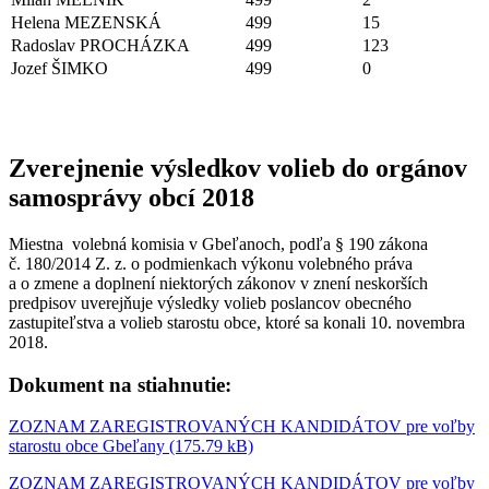
Helena MEZENSKÁ
499
15
Radoslav PROCHÁZKA
499
123
Jozef ŠIMKO
499
0
Zverejnenie výsledkov volieb do orgánov
samosprávy obcí 2018
Miestna volebná komisia v Gbeľanoch, podľa § 190 zákona
č. 180/2014 Z. z. o podmienkach výkonu volebného práva
a o zmene a doplnení niektorých zákonov v znení neskorších
predpisov uverejňuje výsledky volieb poslancov obecného
zastupiteľstva a volieb starostu obce, ktoré sa konali 10. novembra
2018.
Dokument na stiahnutie:
ZOZNAM ZAREGISTROVANÝCH KANDIDÁTOV pre voľby
starostu obce Gbeľany (175.79 kB)
ZOZNAM ZAREGISTROVANÝCH KANDIDÁTOV pre voľby