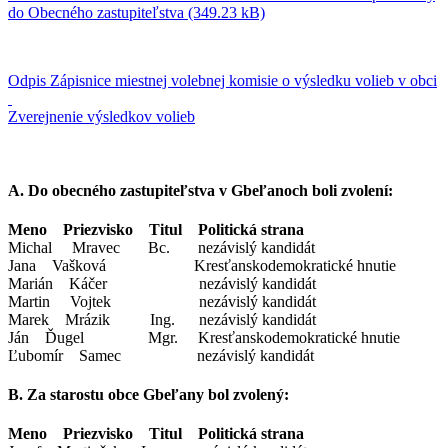
do Obecného zastupiteľstva (349.23 kB)
Odpis Zápisnice miestnej volebnej komisie o výsledku volieb v obci
Zverejnenie výsledkov volieb
A. Do obecného zastupiteľstva v Gbeľanoch boli zvolení:
Meno Priezvisko Titul Politická strana
Michal Mravec Bc. nezávislý kandidát
Jana Vašková Kresťanskodemokratické hnutie
Marián Káčer nezávislý kandidát
Martin Vojtek nezávislý kandidát
Marek Mrázik Ing. nezávislý kandidát
Ján Ďugel Mgr. Kresťanskodemokratické hnutie
Ľubomír Samec nezávislý kandidát
B. Za starostu obce Gbeľany bol zvolený:
Meno Priezvisko Titul Politická strana