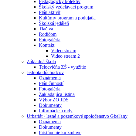
Pedagogický kolektív
Školský vzdelávací program
Plán aktivít
Kultúrny program a podujatia
Školská jedáleň
Tlačivá
Rodičom
Fotogaléria
Kontakt
Video stream
Video stream 2
Základná škola
Telocvičňa ZŠ - využitie
Jednota dôchodcov
Oznámenia
Plán činností
Fotogaléria
Zakladajúca listina
Výbor ZO JDS
Dokumenty
Informácie a rady
Urbariát - lesné a pozemkové spoločenstvo Gbeľany
Oznámenia
Dokumenty
Pristúpenie ku zmluve