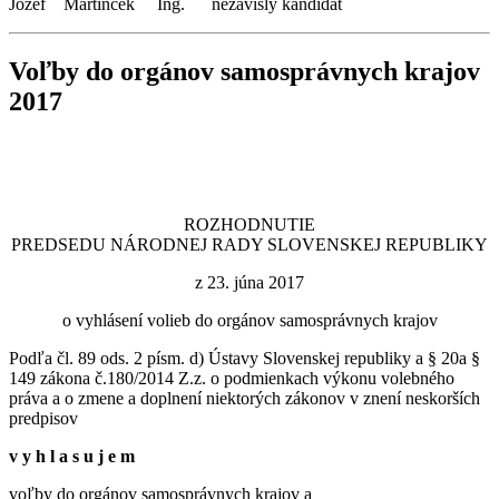
Jozef Martinček Ing. nezávislý kandidát
Voľby do orgánov samosprávnych krajov
2017
ROZHODNUTIE
PREDSEDU NÁRODNEJ RADY SLOVENSKEJ REPUBLIKY
z 23. júna 2017
o vyhlásení volieb do orgánov samosprávnych krajov
Podľa čl. 89 ods. 2 písm. d) Ústavy Slovenskej republiky a § 20a §
149 zákona č.180/2014 Z.z. o podmienkach výkonu volebného
práva a o zmene a doplnení niektorých zákonov v znení neskorších
predpisov
v y h l a s u j e m
voľby do orgánov samosprávnych krajov a