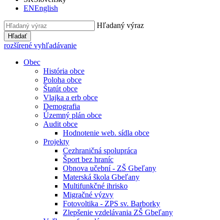
EN
English
Hľadaný výraz
Hľadať
rozšírené vyhľadávanie
Obec
História obce
Poloha obce
Štatút obce
Vlajka a erb obce
Demografia
Územný plán obce
Audit obce
Hodnotenie web. sídla obce
Projekty
Cezhraničná spolupráca
Šport bez hraníc
Obnova učební - ZŠ Gbeľany
Materská škola Gbeľany
Multifunkčné ihrisko
Migračné výzvy
Fotovoltika - ZPS sv. Barborky
Zlepšenie vzdelávania ZŠ Gbeľany