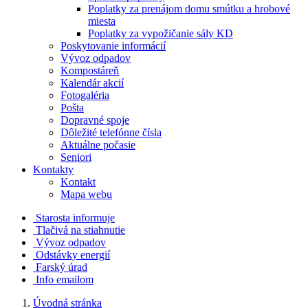
Poplatky za prenájom domu smútku a hrobové
miesta
Poplatky za vypožičanie sály KD
Poskytovanie informácií
Vývoz odpadov
Kompostáreň
Kalendár akcií
Fotogaléria
Pošta
Dopravné spoje
Dôležité telefónne čísla
Aktuálne počasie
Seniori
Kontakty
Kontakt
Mapa webu
Starosta informuje
Tlačivá na stiahnutie
Vývoz odpadov
Odstávky energií
Farský úrad
Info emailom
Úvodná stránka