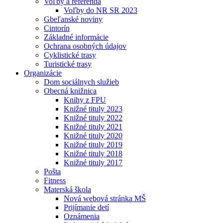
Voľby a referendá
Voľby do NR SR 2023
Gbeľanské noviny
Cintorín
Základné informácie
Ochrana osobných údajov
Cyklistické trasy
Turistické trasy
Organizácie
Dom sociálnych služieb
Obecná knižnica
Knihy z FPU
Knižné tituly 2023
Knižné tituly 2022
Knižné tituly 2021
Knižné tituly 2020
Knižné tituly 2019
Knižné tituly 2018
Knižné tituly 2017
Pošta
Fitness
Materská škola
Nová webová stránka MŠ
Prijímanie detí
Oznámenia