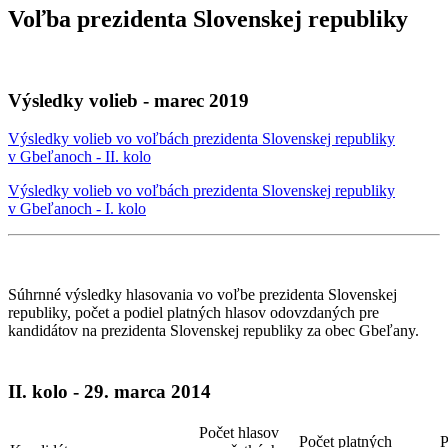
Voľba prezidenta Slovenskej republiky
Výsledky volieb - marec 2019
Výsledky volieb vo voľbách prezidenta Slovenskej republiky
v Gbeľanoch - II. kolo
Výsledky volieb vo voľbách prezidenta Slovenskej republiky
v Gbeľanoch - I. kolo
Súhrnné výsledky hlasovania vo voľbe prezidenta Slovenskej
republiky, počet a podiel platných hlasov odovzdaných pre
kandidátov na prezidenta Slovenskej republiky za obec Gbeľany.
II. kolo - 29. marca 2014
Počet hlasov
Počet platných
P