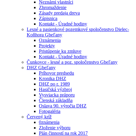
Neznámi vlastníci
Zhromaždenie
Zásady predaja dreva
Zápisnica
Kontakt - Úradné hodiny
Lesné a pasienkové pozemkové spoločenstvo Dielec-
Koňhora Gbeľany
Oznámenia
Projekty
Pristúpenie ku zmluve
Kontakt - Úradné hodiny
Čunkovce - lesné a poz. spoločenstvo Gbeľany
DHZ Gbeľany
Príhovor predsedu
Kronika DHZ
DHZ po r. 1989
Hasičská výzbroj
Vysviacka práporu
Členská základňa
Oslava 90. výročia DHZ
Fotogaléria
Červený kríž
0známenia
Zloženie výboru
Plán činností na rok 2017