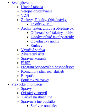
Zverejňovanie
Úradná tabuľa
Verejné obstarávanie
VZN
Zmluvy, Faktúry, Objednávky
Faktúry - DSS
Archív faktúr, zmluv a objednávok
Odberateľské faktúry archív
Dodávateľské faktúry archív
Objednávky archív
Zmluvy
Výročná správa
Záverečný účet
Správne konania
PHSR
Program odpadového hospodárstva
Komunitný plán soc. služieb
Rozpočet
Poplatok za rozvoj
Praktické informácie
Správy
Odstávky energií
Tlačivá na stiahnutie
Správne a iné poplatky
Správne poplatky