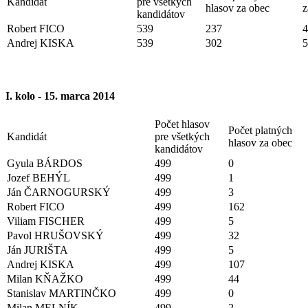
Kandidát
pre všetkých
hlasov za obec
z
kandidátov
Robert FICO
539
237
4
Andrej KISKA
539
302
5
I. kolo - 15. marca 2014
Počet hlasov
Počet platných
Kandidát
pre všetkých
hlasov za obec
kandidátov
Gyula BÁRDOS
499
0
Jozef BEHÝL
499
1
Ján ČARNOGURSKÝ
499
3
Robert FICO
499
162
Viliam FISCHER
499
5
Pavol HRUŠOVSKÝ
499
32
Ján JURIŠTA
499
5
Andrej KISKA
499
107
Milan KŇAŽKO
499
44
Stanislav MARTINČKO
499
0
Milan MELNÍK
499
2