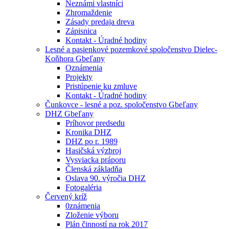
Neznámi vlastníci
Zhromaždenie
Zásady predaja dreva
Zápisnica
Kontakt - Úradné hodiny
Lesné a pasienkové pozemkové spoločenstvo Dielec-
Koňhora Gbeľany
Oznámenia
Projekty
Pristúpenie ku zmluve
Kontakt - Úradné hodiny
Čunkovce - lesné a poz. spoločenstvo Gbeľany
DHZ Gbeľany
Príhovor predsedu
Kronika DHZ
DHZ po r. 1989
Hasičská výzbroj
Vysviacka práporu
Členská základňa
Oslava 90. výročia DHZ
Fotogaléria
Červený kríž
0známenia
Zloženie výboru
Plán činností na rok 2017