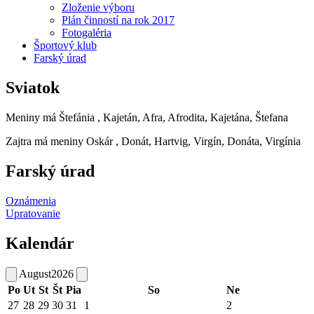
Zloženie výboru
Plán činností na rok 2017
Fotogaléria
Športový klub
Farský úrad
Sviatok
Meniny má
Štefánia
, Kajetán, Afra, Afrodita, Kajetána, Štefana
Zajtra má meniny
Oskár
, Donát, Hartvig, Virgín, Donáta, Virgínia
Farský úrad
Oznámenia
Upratovanie
Kalendár
August
2026
Po
Ut
St
Št
Pia
So
Ne
27
28
29
30
31
1
2