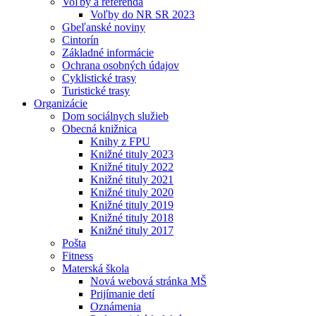
Voľby a referendá
Voľby do NR SR 2023
Gbeľanské noviny
Cintorín
Základné informácie
Ochrana osobných údajov
Cyklistické trasy
Turistické trasy
Organizácie
Dom sociálnych služieb
Obecná knižnica
Knihy z FPU
Knižné tituly 2023
Knižné tituly 2022
Knižné tituly 2021
Knižné tituly 2020
Knižné tituly 2019
Knižné tituly 2018
Knižné tituly 2017
Pošta
Fitness
Materská škola
Nová webová stránka MŠ
Prijímanie detí
Oznámenia