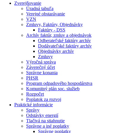
Zverejňovanie
Úradná tabuľa
Verejné obstarávanie
VZN
Zmluvy, Faktúry, Objednávky
Faktúry - DSS
Archív faktúr, zmluv a objednávok
Odberateľské faktúry archív
Dodávateľské faktúry archív
Objednávky archív
Zmluvy
Výročná správa
Záverečný účet
Správne konania
PHSR
Program odpadového hospodárstva
Komunitný plán soc. služieb
Rozpočet
Poplatok za rozvoj
Praktické informácie
Správy
Odstávky energií
Tlačivá na stiahnutie
Správne a iné poplatky
Správne poplatky