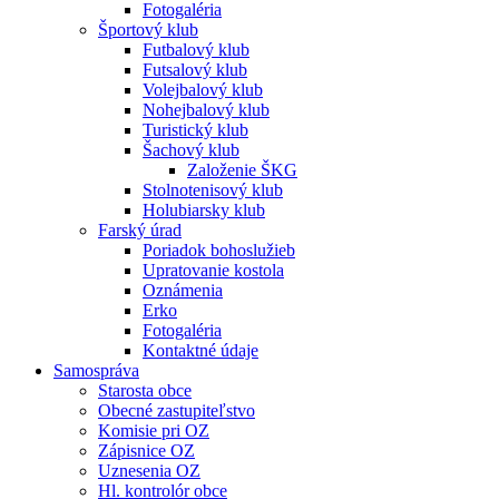
Fotogaléria
Športový klub
Futbalový klub
Futsalový klub
Volejbalový klub
Nohejbalový klub
Turistický klub
Šachový klub
Založenie ŠKG
Stolnotenisový klub
Holubiarsky klub
Farský úrad
Poriadok bohoslužieb
Upratovanie kostola
Oznámenia
Erko
Fotogaléria
Kontaktné údaje
Samospráva
Starosta obce
Obecné zastupiteľstvo
Komisie pri OZ
Zápisnice OZ
Uznesenia OZ
Hl. kontrolór obce