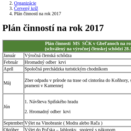
Organizácie
Červený kríž
Plán činností na rok 2017
Plán činností na rok 2017
Plán činností MS SČK v Gbeľanoch na ro
(schválený na výročnej členskej schôdzi 28.
Január
Výročná členská schôdza
Február
Hromadný odber krvi
Apríl
Spoločná prechádzka turistickým chodníkom
Zber odpadu v prírode na trase od cintorína do Koňhory, 
Máj
prameni v Kamennej
1. Návšteva Spišského hradu
Jún
2. Hromadný odber krvi
September
Výlet na Vinobranie ( Modra alebo Rača )
Október
Výlet do Poľska – Jablonky, spojený s nákupom