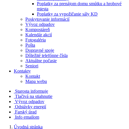
Poplatky za prenájom domu smútku a hrobové
miesta
Poplatky za vypožičanie sály KD
Poskytovanie informácií
Vývoz odpadov
Kompostáreň
Kalendár akcií
Fotogaléria
Pošta
Dopravné spoje
Dôležité telefónne čísla
Aktuálne počasie
Seniori
Kontakty
Kontakt
Mapa webu
Starosta informuje
Tlačivá na stiahnutie
Vývoz odpadov
Odstávky energií
Farský úrad
Info emailom
Úvodná stránka