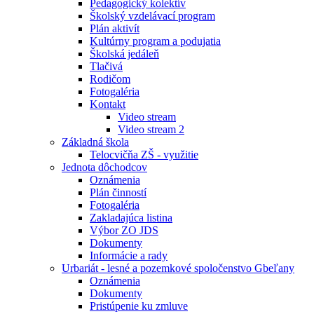
Pedagogický kolektív
Školský vzdelávací program
Plán aktivít
Kultúrny program a podujatia
Školská jedáleň
Tlačivá
Rodičom
Fotogaléria
Kontakt
Video stream
Video stream 2
Základná škola
Telocvičňa ZŠ - využitie
Jednota dôchodcov
Oznámenia
Plán činností
Fotogaléria
Zakladajúca listina
Výbor ZO JDS
Dokumenty
Informácie a rady
Urbariát - lesné a pozemkové spoločenstvo Gbeľany
Oznámenia
Dokumenty
Pristúpenie ku zmluve