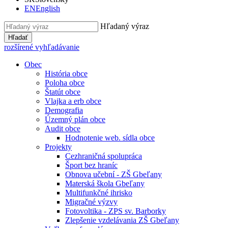
EN
English
Hľadaný výraz
Hľadať
rozšírené vyhľadávanie
Obec
História obce
Poloha obce
Štatút obce
Vlajka a erb obce
Demografia
Územný plán obce
Audit obce
Hodnotenie web. sídla obce
Projekty
Cezhraničná spolupráca
Šport bez hraníc
Obnova učební - ZŠ Gbeľany
Materská škola Gbeľany
Multifunkčné ihrisko
Migračné výzvy
Fotovoltika - ZPS sv. Barborky
Zlepšenie vzdelávania ZŠ Gbeľany