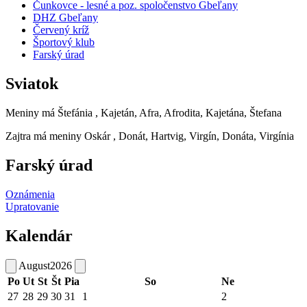
Čunkovce - lesné a poz. spoločenstvo Gbeľany
DHZ Gbeľany
Červený kríž
Športový klub
Farský úrad
Sviatok
Meniny má
Štefánia
, Kajetán, Afra, Afrodita, Kajetána, Štefana
Zajtra má meniny
Oskár
, Donát, Hartvig, Virgín, Donáta, Virgínia
Farský úrad
Oznámenia
Upratovanie
Kalendár
August
2026
Po
Ut
St
Št
Pia
So
Ne
27
28
29
30
31
1
2