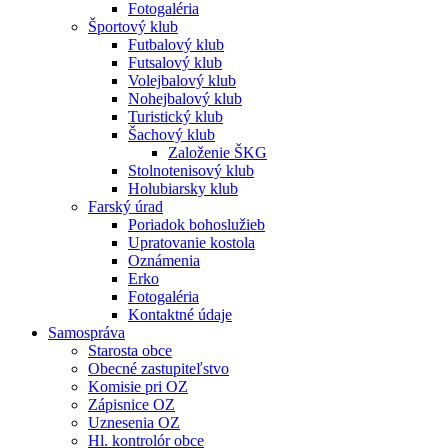
Fotogaléria
Športový klub
Futbalový klub
Futsalový klub
Volejbalový klub
Nohejbalový klub
Turistický klub
Šachový klub
Založenie ŠKG
Stolnotenisový klub
Holubiarsky klub
Farský úrad
Poriadok bohoslužieb
Upratovanie kostola
Oznámenia
Erko
Fotogaléria
Kontaktné údaje
Samospráva
Starosta obce
Obecné zastupiteľstvo
Komisie pri OZ
Zápisnice OZ
Uznesenia OZ
Hl. kontrolór obce