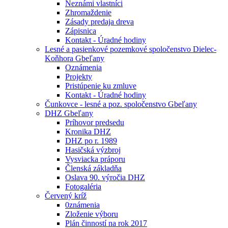
Neznámi vlastníci
Zhromaždenie
Zásady predaja dreva
Zápisnica
Kontakt - Úradné hodiny
Lesné a pasienkové pozemkové spoločenstvo Dielec-
Koňhora Gbeľany
Oznámenia
Projekty
Pristúpenie ku zmluve
Kontakt - Úradné hodiny
Čunkovce - lesné a poz. spoločenstvo Gbeľany
DHZ Gbeľany
Príhovor predsedu
Kronika DHZ
DHZ po r. 1989
Hasičská výzbroj
Vysviacka práporu
Členská základňa
Oslava 90. výročia DHZ
Fotogaléria
Červený kríž
0známenia
Zloženie výboru
Plán činností na rok 2017