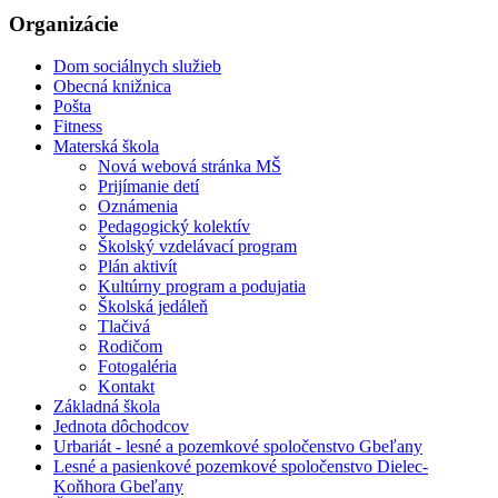
Organizácie
Dom sociálnych služieb
Obecná knižnica
Pošta
Fitness
Materská škola
Nová webová stránka MŠ
Prijímanie detí
Oznámenia
Pedagogický kolektív
Školský vzdelávací program
Plán aktivít
Kultúrny program a podujatia
Školská jedáleň
Tlačivá
Rodičom
Fotogaléria
Kontakt
Základná škola
Jednota dôchodcov
Urbariát - lesné a pozemkové spoločenstvo Gbeľany
Lesné a pasienkové pozemkové spoločenstvo Dielec-
Koňhora Gbeľany