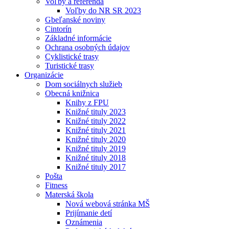
Voľby a referendá
Voľby do NR SR 2023
Gbeľanské noviny
Cintorín
Základné informácie
Ochrana osobných údajov
Cyklistické trasy
Turistické trasy
Organizácie
Dom sociálnych služieb
Obecná knižnica
Knihy z FPU
Knižné tituly 2023
Knižné tituly 2022
Knižné tituly 2021
Knižné tituly 2020
Knižné tituly 2019
Knižné tituly 2018
Knižné tituly 2017
Pošta
Fitness
Materská škola
Nová webová stránka MŠ
Prijímanie detí
Oznámenia