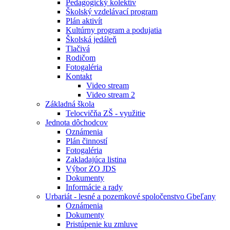
Pedagogický kolektív
Školský vzdelávací program
Plán aktivít
Kultúrny program a podujatia
Školská jedáleň
Tlačivá
Rodičom
Fotogaléria
Kontakt
Video stream
Video stream 2
Základná škola
Telocvičňa ZŠ - využitie
Jednota dôchodcov
Oznámenia
Plán činností
Fotogaléria
Zakladajúca listina
Výbor ZO JDS
Dokumenty
Informácie a rady
Urbariát - lesné a pozemkové spoločenstvo Gbeľany
Oznámenia
Dokumenty
Pristúpenie ku zmluve