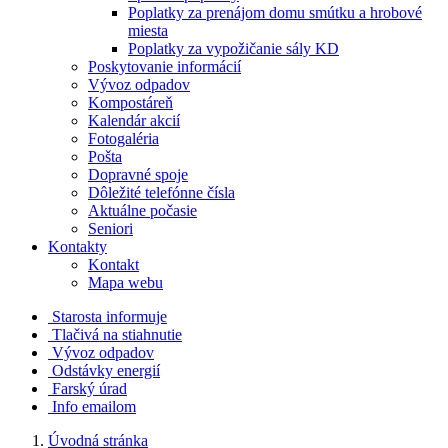
Poplatky za prenájom domu smútku a hrobové
miesta
Poplatky za vypožičanie sály KD
Poskytovanie informácií
Vývoz odpadov
Kompostáreň
Kalendár akcií
Fotogaléria
Pošta
Dopravné spoje
Dôležité telefónne čísla
Aktuálne počasie
Seniori
Kontakty
Kontakt
Mapa webu
Starosta informuje
Tlačivá na stiahnutie
Vývoz odpadov
Odstávky energií
Farský úrad
Info emailom
Úvodná stránka