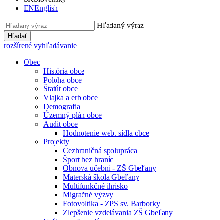
EN
English
Hľadaný výraz
Hľadať
rozšírené vyhľadávanie
Obec
História obce
Poloha obce
Štatút obce
Vlajka a erb obce
Demografia
Územný plán obce
Audit obce
Hodnotenie web. sídla obce
Projekty
Cezhraničná spolupráca
Šport bez hraníc
Obnova učební - ZŠ Gbeľany
Materská škola Gbeľany
Multifunkčné ihrisko
Migračné výzvy
Fotovoltika - ZPS sv. Barborky
Zlepšenie vzdelávania ZŠ Gbeľany