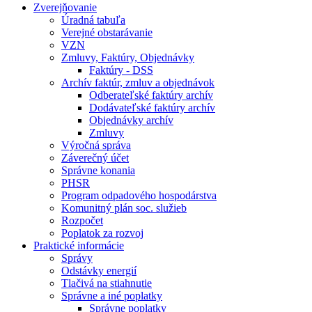
Zverejňovanie
Úradná tabuľa
Verejné obstarávanie
VZN
Zmluvy, Faktúry, Objednávky
Faktúry - DSS
Archív faktúr, zmluv a objednávok
Odberateľské faktúry archív
Dodávateľské faktúry archív
Objednávky archív
Zmluvy
Výročná správa
Záverečný účet
Správne konania
PHSR
Program odpadového hospodárstva
Komunitný plán soc. služieb
Rozpočet
Poplatok za rozvoj
Praktické informácie
Správy
Odstávky energií
Tlačivá na stiahnutie
Správne a iné poplatky
Správne poplatky