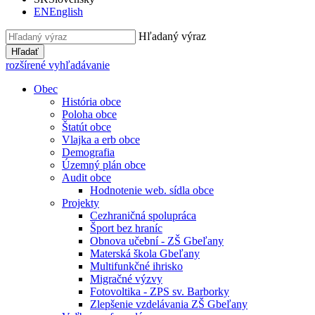
EN
English
Hľadaný výraz
Hľadať
rozšírené vyhľadávanie
Obec
História obce
Poloha obce
Štatút obce
Vlajka a erb obce
Demografia
Územný plán obce
Audit obce
Hodnotenie web. sídla obce
Projekty
Cezhraničná spolupráca
Šport bez hraníc
Obnova učební - ZŠ Gbeľany
Materská škola Gbeľany
Multifunkčné ihrisko
Migračné výzvy
Fotovoltika - ZPS sv. Barborky
Zlepšenie vzdelávania ZŠ Gbeľany