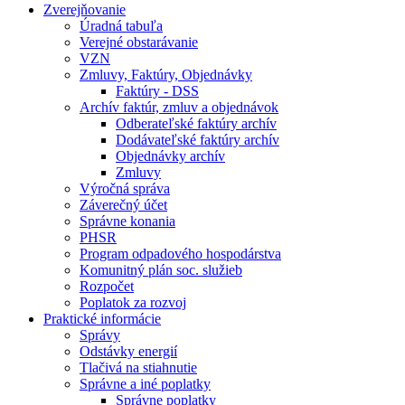
Zverejňovanie
Úradná tabuľa
Verejné obstarávanie
VZN
Zmluvy, Faktúry, Objednávky
Faktúry - DSS
Archív faktúr, zmluv a objednávok
Odberateľské faktúry archív
Dodávateľské faktúry archív
Objednávky archív
Zmluvy
Výročná správa
Záverečný účet
Správne konania
PHSR
Program odpadového hospodárstva
Komunitný plán soc. služieb
Rozpočet
Poplatok za rozvoj
Praktické informácie
Správy
Odstávky energií
Tlačivá na stiahnutie
Správne a iné poplatky
Správne poplatky