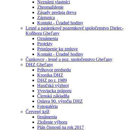
Neznámi vlastníci
Zhromaždenie
Zásady predaja dreva
Zápisnica
Kontakt - Úradné hodiny
Lesné a pasienkové pozemkové spoločenstvo Dielec-
Koňhora Gbeľany
Oznámenia
Projekty
Pristúpenie ku zmluve
Kontakt - Úradné hodiny
Čunkovce - lesné a poz. spoločenstvo Gbeľany
DHZ Gbeľany
Príhovor predsedu
Kronika DHZ
DHZ po r. 1989
Hasičská výzbroj
Vysviacka práporu
Členská základňa
Oslava 90. výročia DHZ
Fotogaléria
Červený kríž
0známenia
Zloženie výboru
Plán činností na rok 2017