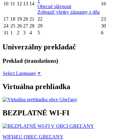
1
10
11
12
13
14
16
Obecné slávnosti
Zobraziť všetky záznamy z dňa
17
18
19
20
21
22
23
24
25
26
27
28
29
30
31
1
2
3
4
5
6
Univerzálny prekladač
Preklad (translations)
Select Language
▼
Virtuálna prehliadka
BEZPLATNÉ WI-FI
WIFI4EU OBEC GBEĽANY