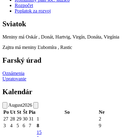
Rozpočet
Poplatok za rozvoj
Sviatok
Meniny má
Oskár
, Donát, Hartvig, Virgín, Donáta, Virgínia
Zajtra má meniny
Ľubomíra
, Rastic
Farský úrad
Oznámenia
Upratovanie
Kalendár
August
2026
Po
Ut
St
Št
Pia
So
Ne
27
28
29
30
31
1
2
3
4
5
6
7
8
9
15