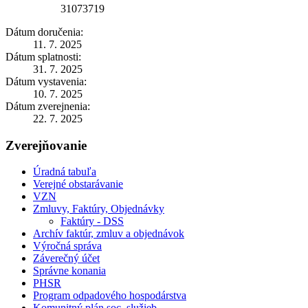
31073719
Dátum doručenia:
11. 7. 2025
Dátum splatnosti:
31. 7. 2025
Dátum vystavenia:
10. 7. 2025
Dátum zverejnenia:
22. 7. 2025
Zverejňovanie
Úradná tabuľa
Verejné obstarávanie
VZN
Zmluvy, Faktúry, Objednávky
Faktúry - DSS
Archív faktúr, zmluv a objednávok
Výročná správa
Záverečný účet
Správne konania
PHSR
Program odpadového hospodárstva
Komunitný plán soc. služieb