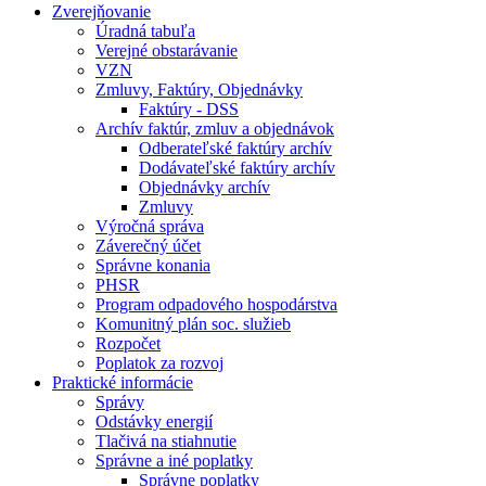
Zverejňovanie
Úradná tabuľa
Verejné obstarávanie
VZN
Zmluvy, Faktúry, Objednávky
Faktúry - DSS
Archív faktúr, zmluv a objednávok
Odberateľské faktúry archív
Dodávateľské faktúry archív
Objednávky archív
Zmluvy
Výročná správa
Záverečný účet
Správne konania
PHSR
Program odpadového hospodárstva
Komunitný plán soc. služieb
Rozpočet
Poplatok za rozvoj
Praktické informácie
Správy
Odstávky energií
Tlačivá na stiahnutie
Správne a iné poplatky
Správne poplatky