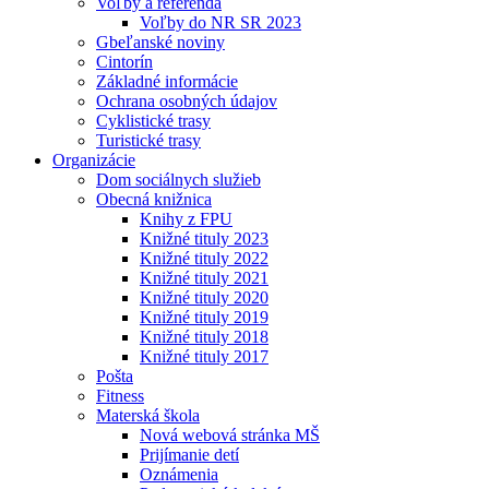
Voľby a referendá
Voľby do NR SR 2023
Gbeľanské noviny
Cintorín
Základné informácie
Ochrana osobných údajov
Cyklistické trasy
Turistické trasy
Organizácie
Dom sociálnych služieb
Obecná knižnica
Knihy z FPU
Knižné tituly 2023
Knižné tituly 2022
Knižné tituly 2021
Knižné tituly 2020
Knižné tituly 2019
Knižné tituly 2018
Knižné tituly 2017
Pošta
Fitness
Materská škola
Nová webová stránka MŠ
Prijímanie detí
Oznámenia