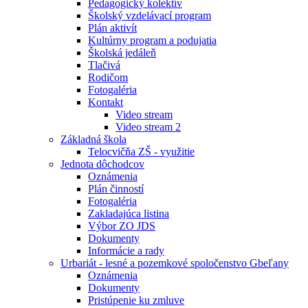
Pedagogický kolektív
Školský vzdelávací program
Plán aktivít
Kultúrny program a podujatia
Školská jedáleň
Tlačivá
Rodičom
Fotogaléria
Kontakt
Video stream
Video stream 2
Základná škola
Telocvičňa ZŠ - využitie
Jednota dôchodcov
Oznámenia
Plán činností
Fotogaléria
Zakladajúca listina
Výbor ZO JDS
Dokumenty
Informácie a rady
Urbariát - lesné a pozemkové spoločenstvo Gbeľany
Oznámenia
Dokumenty
Pristúpenie ku zmluve