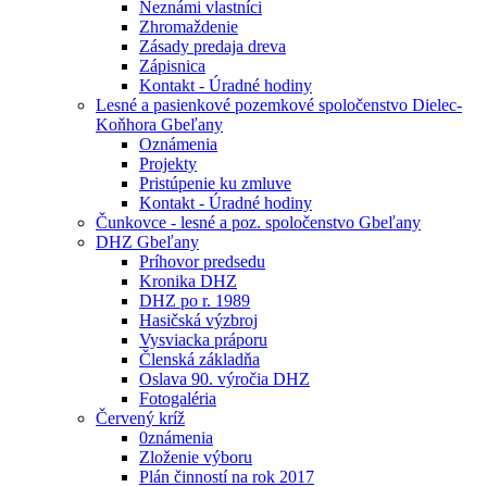
Neznámi vlastníci
Zhromaždenie
Zásady predaja dreva
Zápisnica
Kontakt - Úradné hodiny
Lesné a pasienkové pozemkové spoločenstvo Dielec-
Koňhora Gbeľany
Oznámenia
Projekty
Pristúpenie ku zmluve
Kontakt - Úradné hodiny
Čunkovce - lesné a poz. spoločenstvo Gbeľany
DHZ Gbeľany
Príhovor predsedu
Kronika DHZ
DHZ po r. 1989
Hasičská výzbroj
Vysviacka práporu
Členská základňa
Oslava 90. výročia DHZ
Fotogaléria
Červený kríž
0známenia
Zloženie výboru
Plán činností na rok 2017