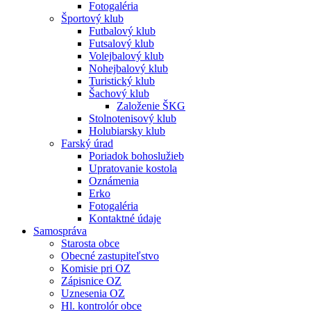
Fotogaléria
Športový klub
Futbalový klub
Futsalový klub
Volejbalový klub
Nohejbalový klub
Turistický klub
Šachový klub
Založenie ŠKG
Stolnotenisový klub
Holubiarsky klub
Farský úrad
Poriadok bohoslužieb
Upratovanie kostola
Oznámenia
Erko
Fotogaléria
Kontaktné údaje
Samospráva
Starosta obce
Obecné zastupiteľstvo
Komisie pri OZ
Zápisnice OZ
Uznesenia OZ
Hl. kontrolór obce