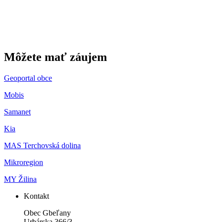
Môžete mať záujem
Geoportal obce
Mobis
Samanet
Kia
MAS Terchovská dolina
Mikroregion
MY Žilina
Kontakt
Obec Gbeľany
Urbárska 366/3