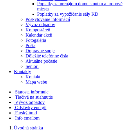
Poplatky za prenájom domu smútku a hrobové
miesta
Poplatky za vypožičanie sály KD
Poskytovanie informácií
Vývoz odpadov
Kompostáreň
Kalendár akcií
Fotogaléria
Pošta
Dopravné spoje
Dôležité telefónne čísla
Aktuálne počasie
Seniori
Kontakty
Kontakt
Mapa webu
Starosta informuje
Tlačivá na stiahnutie
Vývoz odpadov
Odstávky energií
Farský úrad
Info emailom
Úvodná stránka