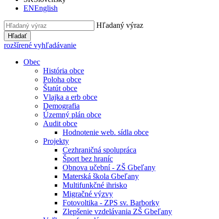
EN
English
Hľadaný výraz
Hľadať
rozšírené vyhľadávanie
Obec
História obce
Poloha obce
Štatút obce
Vlajka a erb obce
Demografia
Územný plán obce
Audit obce
Hodnotenie web. sídla obce
Projekty
Cezhraničná spolupráca
Šport bez hraníc
Obnova učební - ZŠ Gbeľany
Materská škola Gbeľany
Multifunkčné ihrisko
Migračné výzvy
Fotovoltika - ZPS sv. Barborky
Zlepšenie vzdelávania ZŠ Gbeľany