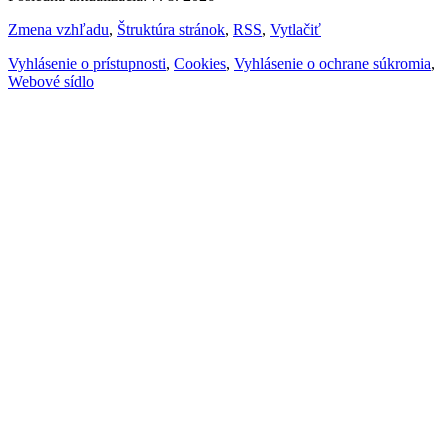
Zmena vzhľadu
,
Štruktúra stránok
,
RSS
,
Vytlačiť
Vyhlásenie o prístupnosti
,
Cookies
,
Vyhlásenie o ochrane súkromia
,
Webové sídlo