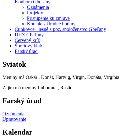
Koňhora Gbeľany
Oznámenia
Projekty
Pristúpenie ku zmluve
Kontakt - Úradné hodiny
Čunkovce - lesné a poz. spoločenstvo Gbeľany
DHZ Gbeľany
Červený kríž
Športový klub
Farský úrad
Sviatok
Meniny má
Oskár
, Donát, Hartvig, Virgín, Donáta, Virgínia
Zajtra má meniny
Ľubomíra
, Rastic
Farský úrad
Oznámenia
Upratovanie
Kalendár