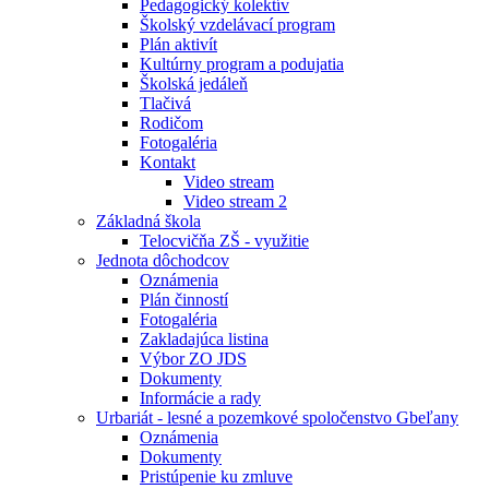
Pedagogický kolektív
Školský vzdelávací program
Plán aktivít
Kultúrny program a podujatia
Školská jedáleň
Tlačivá
Rodičom
Fotogaléria
Kontakt
Video stream
Video stream 2
Základná škola
Telocvičňa ZŠ - využitie
Jednota dôchodcov
Oznámenia
Plán činností
Fotogaléria
Zakladajúca listina
Výbor ZO JDS
Dokumenty
Informácie a rady
Urbariát - lesné a pozemkové spoločenstvo Gbeľany
Oznámenia
Dokumenty
Pristúpenie ku zmluve