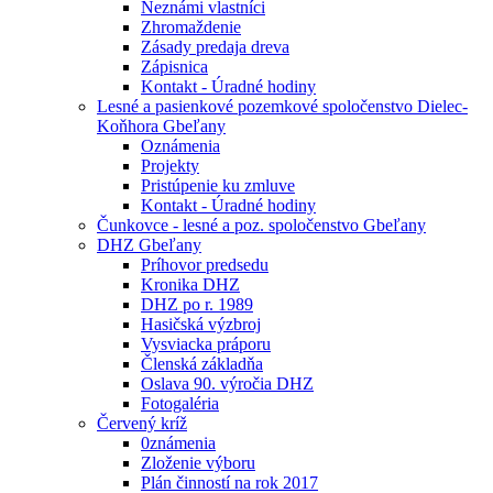
Neznámi vlastníci
Zhromaždenie
Zásady predaja dreva
Zápisnica
Kontakt - Úradné hodiny
Lesné a pasienkové pozemkové spoločenstvo Dielec-
Koňhora Gbeľany
Oznámenia
Projekty
Pristúpenie ku zmluve
Kontakt - Úradné hodiny
Čunkovce - lesné a poz. spoločenstvo Gbeľany
DHZ Gbeľany
Príhovor predsedu
Kronika DHZ
DHZ po r. 1989
Hasičská výzbroj
Vysviacka práporu
Členská základňa
Oslava 90. výročia DHZ
Fotogaléria
Červený kríž
0známenia
Zloženie výboru
Plán činností na rok 2017