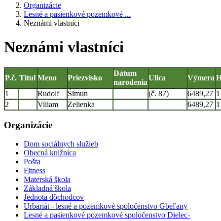
Organizácie
Lesné a pasienkové pozemkové ...
Neznámi vlastníci
Neznámi vlastníci
Dátum
P.č.
Titul
Meno
Priezvisko
Ulica
Výmera
H
narodenia
1
Rudolf
Śimun
(č. 87)
6489,27
1
2
Viliam
Zelienka
6489,27
1
Organizácie
Dom sociálnych služieb
Obecná knižnica
Pošta
Fitness
Materská škola
Základná škola
Jednota dôchodcov
Urbariát - lesné a pozemkové spoločenstvo Gbeľany
Lesné a pasienkové pozemkové spoločenstvo Dielec-