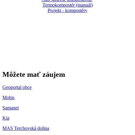
Termokompostér (manuál)
Projekt - kompostéry
Gbeľany
Môžete mať záujem
Geoportal obce
Mobis
Samanet
Kia
MAS Terchovská dolina