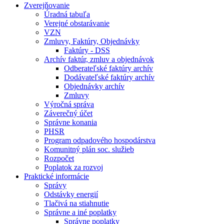
Zverejňovanie
Úradná tabuľa
Verejné obstarávanie
VZN
Zmluvy, Faktúry, Objednávky
Faktúry - DSS
Archív faktúr, zmluv a objednávok
Odberateľské faktúry archív
Dodávateľské faktúry archív
Objednávky archív
Zmluvy
Výročná správa
Záverečný účet
Správne konania
PHSR
Program odpadového hospodárstva
Komunitný plán soc. služieb
Rozpočet
Poplatok za rozvoj
Praktické informácie
Správy
Odstávky energií
Tlačivá na stiahnutie
Správne a iné poplatky
Správne poplatky