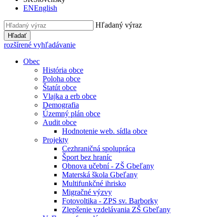
EN
English
Hľadaný výraz
Hľadať
rozšírené vyhľadávanie
Obec
História obce
Poloha obce
Štatút obce
Vlajka a erb obce
Demografia
Územný plán obce
Audit obce
Hodnotenie web. sídla obce
Projekty
Cezhraničná spolupráca
Šport bez hraníc
Obnova učební - ZŠ Gbeľany
Materská škola Gbeľany
Multifunkčné ihrisko
Migračné výzvy
Fotovoltika - ZPS sv. Barborky
Zlepšenie vzdelávania ZŠ Gbeľany