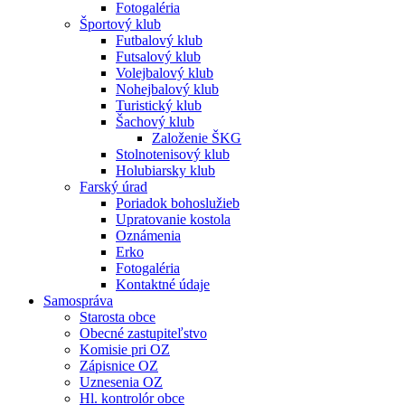
Fotogaléria
Športový klub
Futbalový klub
Futsalový klub
Volejbalový klub
Nohejbalový klub
Turistický klub
Šachový klub
Založenie ŠKG
Stolnotenisový klub
Holubiarsky klub
Farský úrad
Poriadok bohoslužieb
Upratovanie kostola
Oznámenia
Erko
Fotogaléria
Kontaktné údaje
Samospráva
Starosta obce
Obecné zastupiteľstvo
Komisie pri OZ
Zápisnice OZ
Uznesenia OZ
Hl. kontrolór obce