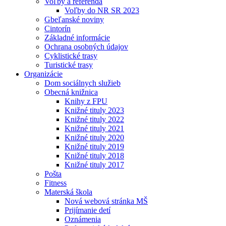
Voľby a referendá
Voľby do NR SR 2023
Gbeľanské noviny
Cintorín
Základné informácie
Ochrana osobných údajov
Cyklistické trasy
Turistické trasy
Organizácie
Dom sociálnych služieb
Obecná knižnica
Knihy z FPU
Knižné tituly 2023
Knižné tituly 2022
Knižné tituly 2021
Knižné tituly 2020
Knižné tituly 2019
Knižné tituly 2018
Knižné tituly 2017
Pošta
Fitness
Materská škola
Nová webová stránka MŠ
Prijímanie detí
Oznámenia