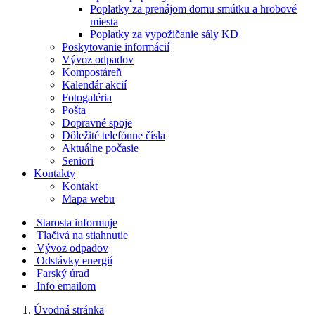
Poplatky za prenájom domu smútku a hrobové
miesta
Poplatky za vypožičanie sály KD
Poskytovanie informácií
Vývoz odpadov
Kompostáreň
Kalendár akcií
Fotogaléria
Pošta
Dopravné spoje
Dôležité telefónne čísla
Aktuálne počasie
Seniori
Kontakty
Kontakt
Mapa webu
Starosta informuje
Tlačivá na stiahnutie
Vývoz odpadov
Odstávky energií
Farský úrad
Info emailom
Úvodná stránka