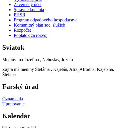
Záverečný účet
Správne konania
PHSR
Program odpadového hospodárstva
Komunitný plán soc. služieb
Rozpočet
Poplatok za rozvoj
Sviatok
Meniny má
Jozefína
, Nehoslav, Jozefa
Zajtra má meniny
Štefánia
, Kajetán, Afra, Afrodita, Kajetána,
Štefana
Farský úrad
Oznámenia
Upratovanie
Kalendár