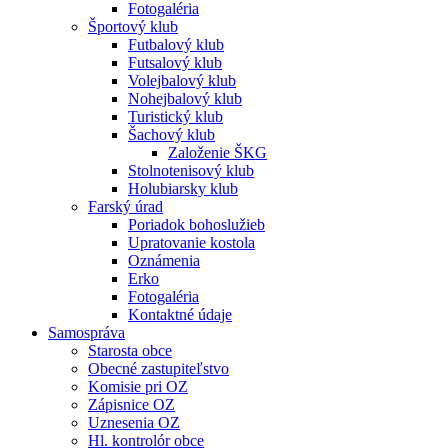
Fotogaléria
Športový klub
Futbalový klub
Futsalový klub
Volejbalový klub
Nohejbalový klub
Turistický klub
Šachový klub
Založenie ŠKG
Stolnotenisový klub
Holubiarsky klub
Farský úrad
Poriadok bohoslužieb
Upratovanie kostola
Oznámenia
Erko
Fotogaléria
Kontaktné údaje
Samospráva
Starosta obce
Obecné zastupiteľstvo
Komisie pri OZ
Zápisnice OZ
Uznesenia OZ
Hl. kontrolór obce