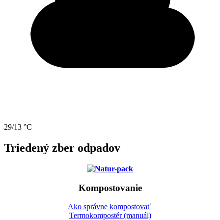
29/13 °C
Triedený zber odpadov
Kompostovanie
Ako správne kompostovať
Termokompostér (manuál)