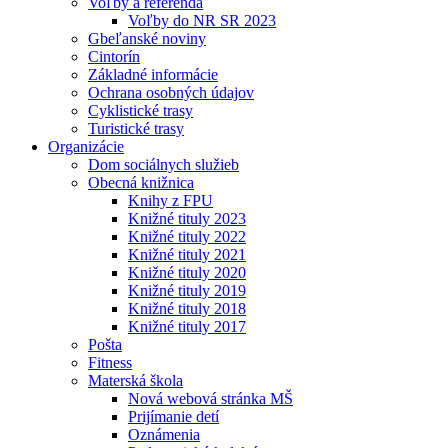
Voľby a referendá
Voľby do NR SR 2023
Gbeľanské noviny
Cintorín
Základné informácie
Ochrana osobných údajov
Cyklistické trasy
Turistické trasy
Organizácie
Dom sociálnych služieb
Obecná knižnica
Knihy z FPU
Knižné tituly 2023
Knižné tituly 2022
Knižné tituly 2021
Knižné tituly 2020
Knižné tituly 2019
Knižné tituly 2018
Knižné tituly 2017
Pošta
Fitness
Materská škola
Nová webová stránka MŠ
Prijímanie detí
Oznámenia