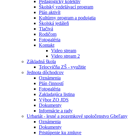
Pedagogický kolektív
Školský vzdelávací program
Plán aktivít
Kultúrny program a podujatia
Školská jedáleň
Tlačivá
Rodičom
Fotogaléria
Kontakt
Video stream
Video stream 2
Základná škola
Telocvičňa ZŠ - využitie
Jednota dôchodcov
Oznámenia
Plán činností
Fotogaléria
Zakladajúca listina
Výbor ZO JDS
Dokumenty
Informácie a rady
Urbariát - lesné a pozemkové spoločenstvo Gbeľany
Oznámenia
Dokumenty
Pristúpenie ku zmluve