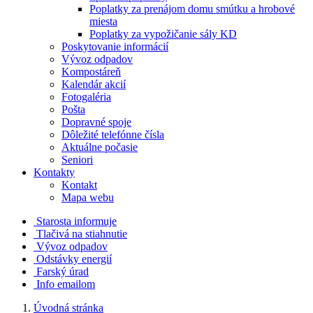
Poplatky za prenájom domu smútku a hrobové
miesta
Poplatky za vypožičanie sály KD
Poskytovanie informácií
Vývoz odpadov
Kompostáreň
Kalendár akcií
Fotogaléria
Pošta
Dopravné spoje
Dôležité telefónne čísla
Aktuálne počasie
Seniori
Kontakty
Kontakt
Mapa webu
Starosta informuje
Tlačivá na stiahnutie
Vývoz odpadov
Odstávky energií
Farský úrad
Info emailom
Úvodná stránka