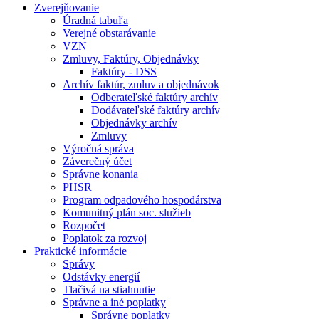
Zverejňovanie
Úradná tabuľa
Verejné obstarávanie
VZN
Zmluvy, Faktúry, Objednávky
Faktúry - DSS
Archív faktúr, zmluv a objednávok
Odberateľské faktúry archív
Dodávateľské faktúry archív
Objednávky archív
Zmluvy
Výročná správa
Záverečný účet
Správne konania
PHSR
Program odpadového hospodárstva
Komunitný plán soc. služieb
Rozpočet
Poplatok za rozvoj
Praktické informácie
Správy
Odstávky energií
Tlačivá na stiahnutie
Správne a iné poplatky
Správne poplatky