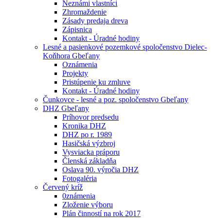
Neznámi vlastníci
Zhromaždenie
Zásady predaja dreva
Zápisnica
Kontakt - Úradné hodiny
Lesné a pasienkové pozemkové spoločenstvo Dielec-
Koňhora Gbeľany
Oznámenia
Projekty
Pristúpenie ku zmluve
Kontakt - Úradné hodiny
Čunkovce - lesné a poz. spoločenstvo Gbeľany
DHZ Gbeľany
Príhovor predsedu
Kronika DHZ
DHZ po r. 1989
Hasičská výzbroj
Vysviacka práporu
Členská základňa
Oslava 90. výročia DHZ
Fotogaléria
Červený kríž
0známenia
Zloženie výboru
Plán činností na rok 2017