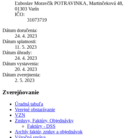
Ľuboslav Moravčík POTRAVINKA, Martinčeková 48,
01303 Varín
IČO:
31073719
Dátum doručenia:
24. 4. 2023
Dátum splatnosti:
11. 5. 2023
Dátum úhrady:
24. 4. 2023
Dátum vystavenia:
20. 4. 2023
Dátum zverejnenia:
2. 5. 2023
Zverejňovanie
Úradná tabuľa
Verejné obstarávanie
VZN
Zmluvy, Faktúry, Objednávky
Faktúry - DSS
Archív faktúr, zmluv a objednávok
Výročná správa