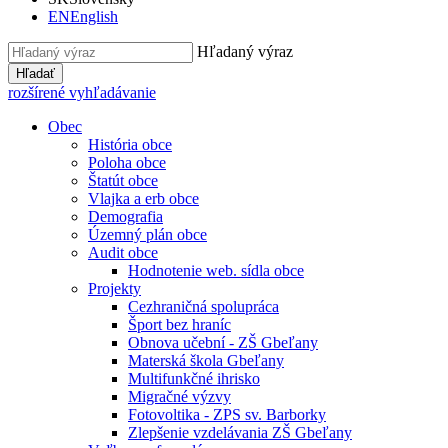
EN
English
Hľadaný výraz
Hľadať
rozšírené vyhľadávanie
Obec
História obce
Poloha obce
Štatút obce
Vlajka a erb obce
Demografia
Územný plán obce
Audit obce
Hodnotenie web. sídla obce
Projekty
Cezhraničná spolupráca
Šport bez hraníc
Obnova učební - ZŠ Gbeľany
Materská škola Gbeľany
Multifunkčné ihrisko
Migračné výzvy
Fotovoltika - ZPS sv. Barborky
Zlepšenie vzdelávania ZŠ Gbeľany