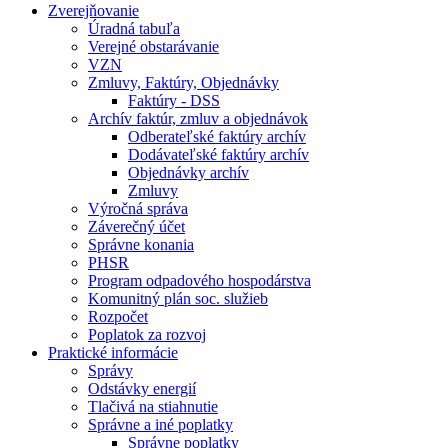
Zverejňovanie
Úradná tabuľa
Verejné obstarávanie
VZN
Zmluvy, Faktúry, Objednávky
Faktúry - DSS
Archív faktúr, zmluv a objednávok
Odberateľské faktúry archív
Dodávateľské faktúry archív
Objednávky archív
Zmluvy
Výročná správa
Záverečný účet
Správne konania
PHSR
Program odpadového hospodárstva
Komunitný plán soc. služieb
Rozpočet
Poplatok za rozvoj
Praktické informácie
Správy
Odstávky energií
Tlačivá na stiahnutie
Správne a iné poplatky
Správne poplatky