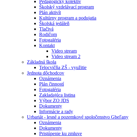
Pedagogický kolektív
Školský vzdelávací program
Plán aktivít
Kultúrny program a podujatia
Školská jedáleň
Tlačivá
Rodičom
Fotogaléria
Kontakt
Video stream
Video stream 2
Základná škola
Telocvičňa ZŠ - využitie
Jednota dôchodcov
Oznámenia
Plán činností
Fotogaléria
Zakladajúca listina
Výbor ZO JDS
Dokumenty
Informácie a rady
Urbariát - lesné a pozemkové spoločenstvo Gbeľany
Oznámenia
Dokumenty
Pristúpenie ku zmluve