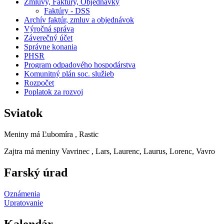
Zmluvy, Faktúry, Objednávky
Faktúry - DSS
Archív faktúr, zmluv a objednávok
Výročná správa
Záverečný účet
Správne konania
PHSR
Program odpadového hospodárstva
Komunitný plán soc. služieb
Rozpočet
Poplatok za rozvoj
Sviatok
Meniny má
Ľubomíra
, Rastic
Zajtra má meniny
Vavrinec
, Lars, Laurenc, Laurus, Lorenc, Vavro
Farský úrad
Oznámenia
Upratovanie
Kalendár