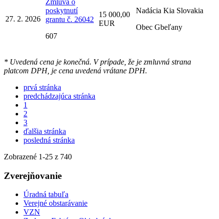
Zmluva o
poskytnutí
Nadácia Kia Slovakia
15 000,00
27. 2. 2026
grantu č. 26042
EUR
Obec Gbeľany
607
* Uvedená cena je konečná. V prípade, že je zmluvná strana
platcom DPH, je cena uvedená vrátane DPH.
prvá stránka
predchádzajúca stránka
1
2
3
ďalšia stránka
posledná stránka
Zobrazené
1
-
25
z 740
Zverejňovanie
Úradná tabuľa
Verejné obstarávanie
VZN