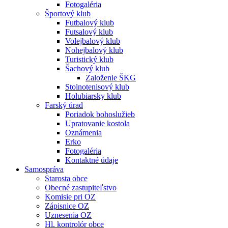
Fotogaléria
Športový klub
Futbalový klub
Futsalový klub
Volejbalový klub
Nohejbalový klub
Turistický klub
Šachový klub
Založenie ŠKG
Stolnotenisový klub
Holubiarsky klub
Farský úrad
Poriadok bohoslužieb
Upratovanie kostola
Oznámenia
Erko
Fotogaléria
Kontaktné údaje
Samospráva
Starosta obce
Obecné zastupiteľstvo
Komisie pri OZ
Zápisnice OZ
Uznesenia OZ
Hl. kontrolór obce