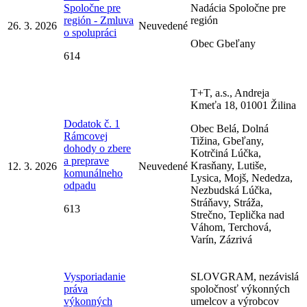
Spoločne pre
Nadácia Spoločne pre
región - Zmluva
región
26. 3. 2026
Neuvedené
o spolupráci
Obec Gbeľany
614
T+T, a.s., Andreja
Kmeťa 18, 01001 Žilina
Dodatok č. 1
Obec Belá, Dolná
Rámcovej
Tižina, Gbeľany,
dohody o zbere
Kotrčiná Lúčka,
a preprave
Krasňany, Lutiše,
12. 3. 2026
Neuvedené
komunálneho
Lysica, Mojš, Nededza,
odpadu
Nezbudská Lúčka,
Stráňavy, Stráža,
613
Strečno, Teplička nad
Váhom, Terchová,
Varín, Zázrivá
Vysporiadanie
SLOVGRAM, nezávislá
práva
spoločnosť výkonných
výkonných
umelcov a výrobcov