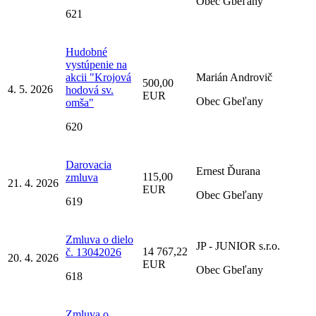
Obec Gbeľany
621
Hudobné
vystúpenie na
akcii "Krojová
Marián Androvič
500,00
4. 5. 2026
hodová sv.
EUR
Obec Gbeľany
omša"
620
Darovacia
Ernest Ďurana
115,00
zmluva
21. 4. 2026
EUR
Obec Gbeľany
619
Zmluva o dielo
JP - JUNIOR s.r.o.
14 767,22
č. 13042026
20. 4. 2026
EUR
Obec Gbeľany
618
Zmluva o