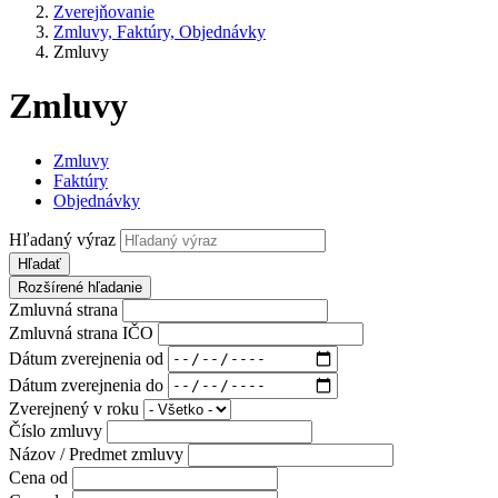
Zverejňovanie
Zmluvy, Faktúry, Objednávky
Zmluvy
Zmluvy
Zmluvy
Faktúry
Objednávky
Hľadaný výraz
Hľadať
Rozšírené hľadanie
Zmluvná strana
Zmluvná strana IČO
Dátum zverejnenia od
Dátum zverejnenia do
Zverejnený v roku
Číslo zmluvy
Názov / Predmet zmluvy
Cena od