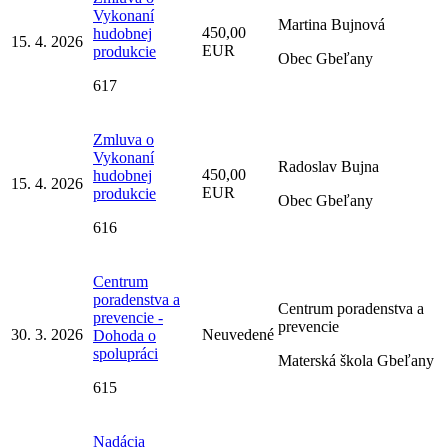
Vykonaní
Martina Bujnová
450,00
hudobnej
15. 4. 2026
EUR
produkcie
Obec Gbeľany
617
Zmluva o
Vykonaní
Radoslav Bujna
450,00
hudobnej
15. 4. 2026
EUR
produkcie
Obec Gbeľany
616
Centrum
poradenstva a
Centrum poradenstva a
prevencie -
prevencie
30. 3. 2026
Neuvedené
Dohoda o
spolupráci
Materská škola Gbeľany
615
Nadácia