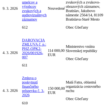
umelcov a
zvukových a zvukovo-
výrobcov
obrazových záznamov,
9. 3. 2026
Neuvedené
zvukových a
Bratislav, Jakubovo
audiovizuálnych
námestie 2564/14, 81109
záznamov
Bratislava-Staré Mesto
612
Obec Gbeľany
DAROVACIA
ZMLUVA č. p.:
Ministerstvo vnútra
PHZ-OPK2-
114 000,00
Slovenskej republiky
4. 3. 2026
2026/001926-
EUR
007
Obec Gbeľany
611
Zmluva o
poskytnutí
Malá Fatra, oblastná
finančného
organizácia cestovného
150 000,00
4. 3. 2026
príspevku č. 3-
ruchu
EUR
2026
Obec Gbeľany
610