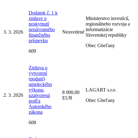
Dodatok č. 1 k
zmluve o
Ministerstvo investícií,
poskytnutí
regionálneho rozvoja a
nenávratného
informatizácie
3. 3. 2026
Neuvedené
finančného
Slovenskej republiky
príspevku
Obec Gbeľany
609
Zmluva o
vytvorení
(podaní)
umeleckého
výkonu,
LAGART s.r.o.
8 000,00
2. 3. 2026
uzatvorená
EUR
Obec Gbeľany
podľa
Autorského
zákona
608