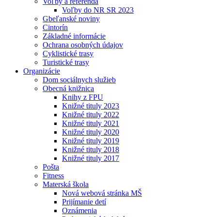
Voľby a referendá
Voľby do NR SR 2023
Gbeľanské noviny
Cintorín
Základné informácie
Ochrana osobných údajov
Cyklistické trasy
Turistické trasy
Organizácie
Dom sociálnych služieb
Obecná knižnica
Knihy z FPU
Knižné tituly 2023
Knižné tituly 2022
Knižné tituly 2021
Knižné tituly 2020
Knižné tituly 2019
Knižné tituly 2018
Knižné tituly 2017
Pošta
Fitness
Materská škola
Nová webová stránka MŠ
Prijímanie detí
Oznámenia