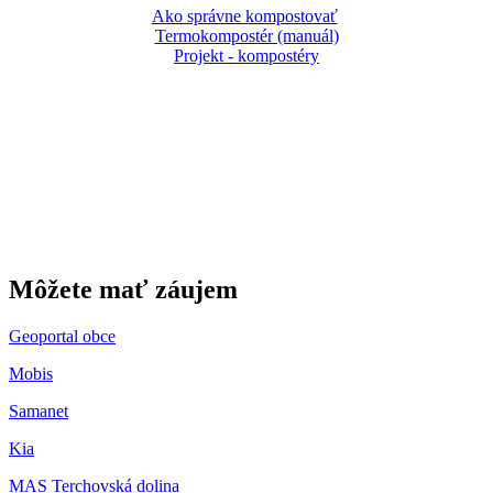
Ako správne kompostovať
Termokompostér (manuál)
Projekt - kompostéry
Gbeľany
Môžete mať záujem
Geoportal obce
Mobis
Samanet
Kia
MAS Terchovská dolina