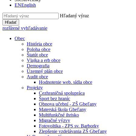
EN
English
Hľadaný výraz
Hľadať
rozšírené vyhľadávanie
Obec
História obce
Poloha obce
Štatút obce
Vlajka a erb obce
Demografia
Územný plán obce
Audit obce
Hodnotenie web. sídla obce
Projekty
Cezhraničná spolupráca
Šport bez hraníc
Obnova učební - ZŠ Gbeľany
Materská škola Gbeľany
Multifunkčné ihrisko
Migračné výzvy
Fotovoltika - ZPS sv. Barborky
Zlepšenie vzdelávania ZŠ Gbeľany