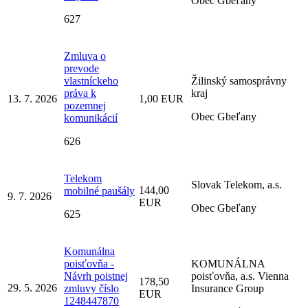
Obec Gbeľany
627
Zmluva o
prevode
vlastníckeho
Žilinský samosprávny
práva k
kraj
13. 7. 2026
1,00 EUR
pozemnej
Obec Gbeľany
komunikácií
626
Telekom
Slovak Telekom, a.s.
144,00
mobilné paušály
9. 7. 2026
EUR
Obec Gbeľany
625
Komunálna
poisťovňa -
KOMUNÁLNA
Návrh poistnej
poisťovňa, a.s. Vienna
178,50
29. 5. 2026
zmluvy číslo
Insurance Group
EUR
1248447870