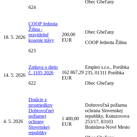
Obec Gbeľany
624
COOP Jednota
Žilina -
Obec Gbeľany
200,00
pravidelné
18. 5. 2026
EUR
kosenie trávy
COOP Jednota Žilina
623
Zmluva o dielo
Empleo s.r.o., Porúbka
162 867,29
č. 1105 2026
235, 01311 Porúbka
14. 5. 2026
EUR
622
Obec Gbeľany
Dotácie z
prostriedkov
Dobrovoľná požiarna
Dobrovoľnej
ochrana Slovenskej
požiarnej
republiky, Kutuzovova
1 400,00
4. 5. 2026
ochrany
253/17, 83103
EUR
Slovenskej
Bratislava-Nové Mesto
republiky