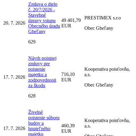
Zmluva o dielo
č. 20/7/2026 -
Stavebné
PRESTIMEX s.r.o
49 401,79
úpravy vstupu
20. 7. 2026
EUR
Obecného úradu
Obec Gbeľany
Gbeľany
629
Návrh poistnej
zmluvy pre
poistenie
Kooperativa poisťovňa,
716,10
majetku a
a.s.
17. 7. 2026
EUR
zodpovednosti
Obec Gbeľany
za škodu
628
Živelné
poistenie súboru
Kooperativa poisťovňa,
budov a
460,39
a.s.
17. 7. 2026
hnuteľného
EUR
majetku