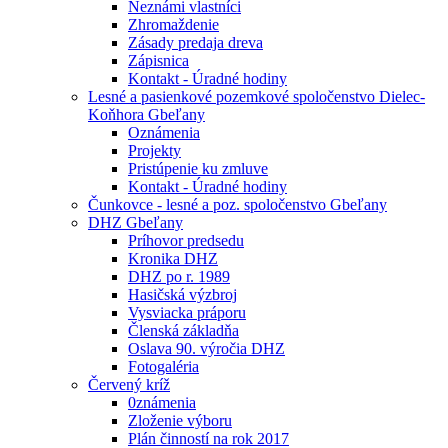
Neznámi vlastníci
Zhromaždenie
Zásady predaja dreva
Zápisnica
Kontakt - Úradné hodiny
Lesné a pasienkové pozemkové spoločenstvo Dielec-
Koňhora Gbeľany
Oznámenia
Projekty
Pristúpenie ku zmluve
Kontakt - Úradné hodiny
Čunkovce - lesné a poz. spoločenstvo Gbeľany
DHZ Gbeľany
Príhovor predsedu
Kronika DHZ
DHZ po r. 1989
Hasičská výzbroj
Vysviacka práporu
Členská základňa
Oslava 90. výročia DHZ
Fotogaléria
Červený kríž
0známenia
Zloženie výboru
Plán činností na rok 2017