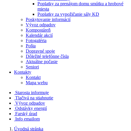
Poplatky za prenájom domu smútku a hrobové
miesta
Poplatky za vypožičanie sály KD
Poskytovanie informácií
Vývoz odpadov
Kompostáreň
Kalendár akcií
Fotogaléria
Pošta
Dopravné spoje
Dôležité telefónne čísla
Aktuálne počasie
Seniori
Kontakty
Kontakt
Mapa webu
Starosta informuje
Tlačivá na stiahnutie
Vývoz odpadov
Odstávky energií
Farský úrad
Info emailom
Úvodná stránka