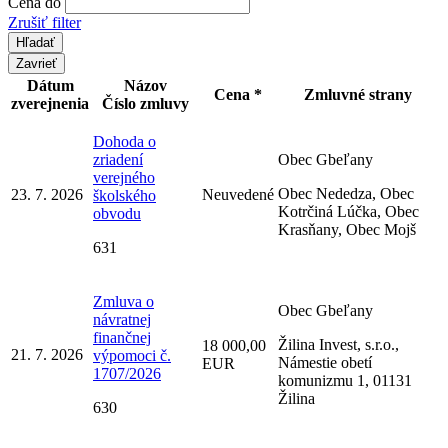
Cena do
Zrušiť filter
Zavrieť
Dátum
Názov
Cena *
Zmluvné strany
zverejnenia
Číslo zmluvy
Dohoda o
zriadení
Obec Gbeľany
verejného
Obec Nededza, Obec
23. 7. 2026
Neuvedené
školského
Kotrčiná Lúčka, Obec
obvodu
Krasňany, Obec Mojš
631
Zmluva o
Obec Gbeľany
návratnej
finančnej
Žilina Invest, s.r.o.,
18 000,00
21. 7. 2026
výpomoci č.
Námestie obetí
EUR
1707/2026
komunizmu 1, 01131
Žilina
630