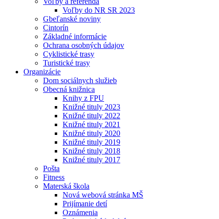
Voľby a referendá
Voľby do NR SR 2023
Gbeľanské noviny
Cintorín
Základné informácie
Ochrana osobných údajov
Cyklistické trasy
Turistické trasy
Organizácie
Dom sociálnych služieb
Obecná knižnica
Knihy z FPU
Knižné tituly 2023
Knižné tituly 2022
Knižné tituly 2021
Knižné tituly 2020
Knižné tituly 2019
Knižné tituly 2018
Knižné tituly 2017
Pošta
Fitness
Materská škola
Nová webová stránka MŠ
Prijímanie detí
Oznámenia