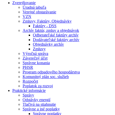
Zverejňovanie
Úradná tabuľa
Verejné obstarávanie
VZN
Zmluvy, Faktúry, Objednávky
Faktúry - DSS
Archív faktúr, zmluv a objednávok
Odberateľské faktúry archív
Dodávateľské faktúry archív
Objednávky archív
Zmluvy
Výročná správa
Záverečný účet
Správne konania
PHSR
Program odpadového hospodárstva
Komunitný plán soc. služieb
Rozpočet
Poplatok za rozvoj
Praktické informácie
Správy
Odstávky energií
Tlačivá na stiahnutie
Správne a iné poplatky
Správne poplatky