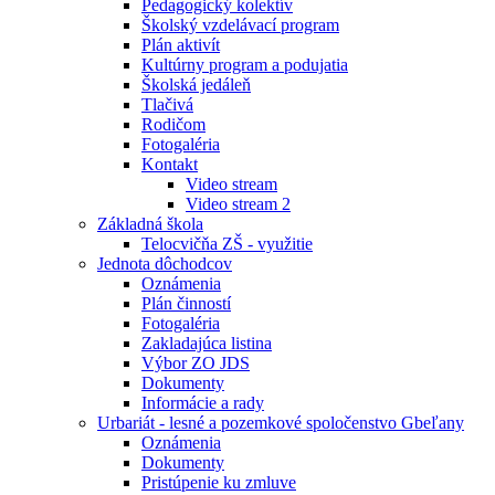
Pedagogický kolektív
Školský vzdelávací program
Plán aktivít
Kultúrny program a podujatia
Školská jedáleň
Tlačivá
Rodičom
Fotogaléria
Kontakt
Video stream
Video stream 2
Základná škola
Telocvičňa ZŠ - využitie
Jednota dôchodcov
Oznámenia
Plán činností
Fotogaléria
Zakladajúca listina
Výbor ZO JDS
Dokumenty
Informácie a rady
Urbariát - lesné a pozemkové spoločenstvo Gbeľany
Oznámenia
Dokumenty
Pristúpenie ku zmluve