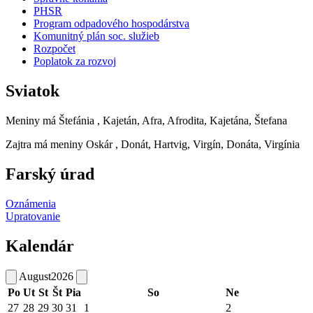
PHSR
Program odpadového hospodárstva
Komunitný plán soc. služieb
Rozpočet
Poplatok za rozvoj
Sviatok
Meniny má
Štefánia
, Kajetán, Afra, Afrodita, Kajetána, Štefana
Zajtra má meniny
Oskár
, Donát, Hartvig, Virgín, Donáta, Virgínia
Farský úrad
Oznámenia
Upratovanie
Kalendár
August
2026
Po
Ut
St
Št
Pia
So
Ne
27
28
29
30
31
1
2