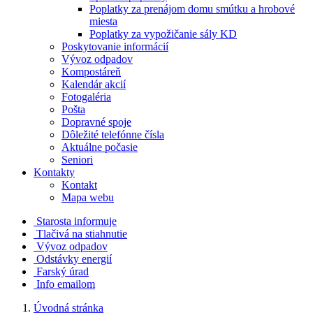
Poplatky za prenájom domu smútku a hrobové
miesta
Poplatky za vypožičanie sály KD
Poskytovanie informácií
Vývoz odpadov
Kompostáreň
Kalendár akcií
Fotogaléria
Pošta
Dopravné spoje
Dôležité telefónne čísla
Aktuálne počasie
Seniori
Kontakty
Kontakt
Mapa webu
Starosta informuje
Tlačivá na stiahnutie
Vývoz odpadov
Odstávky energií
Farský úrad
Info emailom
Úvodná stránka