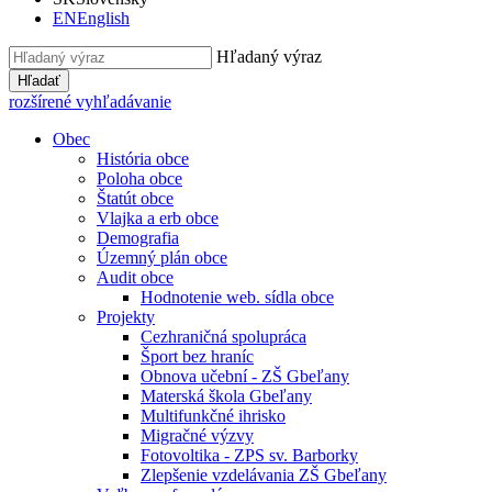
EN
English
Hľadaný výraz
Hľadať
rozšírené vyhľadávanie
Obec
História obce
Poloha obce
Štatút obce
Vlajka a erb obce
Demografia
Územný plán obce
Audit obce
Hodnotenie web. sídla obce
Projekty
Cezhraničná spolupráca
Šport bez hraníc
Obnova učební - ZŠ Gbeľany
Materská škola Gbeľany
Multifunkčné ihrisko
Migračné výzvy
Fotovoltika - ZPS sv. Barborky
Zlepšenie vzdelávania ZŠ Gbeľany