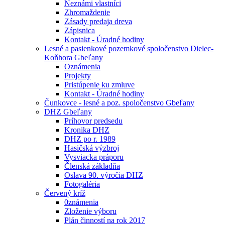
Neznámi vlastníci
Zhromaždenie
Zásady predaja dreva
Zápisnica
Kontakt - Úradné hodiny
Lesné a pasienkové pozemkové spoločenstvo Dielec-
Koňhora Gbeľany
Oznámenia
Projekty
Pristúpenie ku zmluve
Kontakt - Úradné hodiny
Čunkovce - lesné a poz. spoločenstvo Gbeľany
DHZ Gbeľany
Príhovor predsedu
Kronika DHZ
DHZ po r. 1989
Hasičská výzbroj
Vysviacka práporu
Členská základňa
Oslava 90. výročia DHZ
Fotogaléria
Červený kríž
0známenia
Zloženie výboru
Plán činností na rok 2017