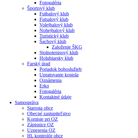
Fotogaléria
Športový klub
Futbalový klub
Futsalový klub
Volejbalový klub
Nohejbalový klub
Turistický klub
Šachový klub
Založenie ŠKG
Stolnotenisový klub
Holubiarsky klub
Farský úrad
Poriadok bohoslužieb
Upratovanie kostola
Oznámenia
Erko
Fotogaléria
Kontaktné údaje
Samospráva
Starosta obce
Obecné zastupiteľstvo
Komisie pri OZ
Zápisnice OZ
Uznesenia OZ
Hl. kontrolór obce