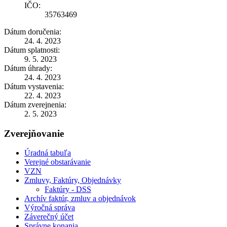
IČO:
35763469
Dátum doručenia:
24. 4. 2023
Dátum splatnosti:
9. 5. 2023
Dátum úhrady:
24. 4. 2023
Dátum vystavenia:
22. 4. 2023
Dátum zverejnenia:
2. 5. 2023
Zverejňovanie
Úradná tabuľa
Verejné obstarávanie
VZN
Zmluvy, Faktúry, Objednávky
Faktúry - DSS
Archív faktúr, zmluv a objednávok
Výročná správa
Záverečný účet
Správne konania