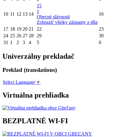
15
1
10
11
12
13
14
16
Obecné slávnosti
Zobraziť všetky záznamy z dňa
17
18
19
20
21
22
23
24
25
26
27
28
29
30
31
1
2
3
4
5
6
Univerzálny prekladač
Preklad (translations)
Select Language
▼
Virtuálna prehliadka
BEZPLATNÉ WI-FI