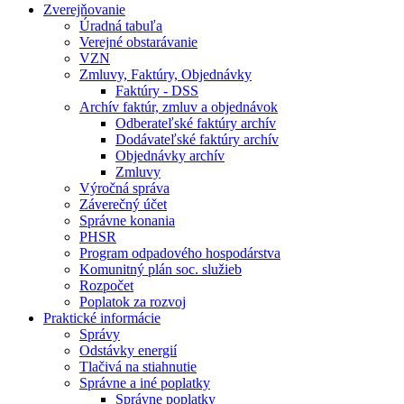
Zverejňovanie
Úradná tabuľa
Verejné obstarávanie
VZN
Zmluvy, Faktúry, Objednávky
Faktúry - DSS
Archív faktúr, zmluv a objednávok
Odberateľské faktúry archív
Dodávateľské faktúry archív
Objednávky archív
Zmluvy
Výročná správa
Záverečný účet
Správne konania
PHSR
Program odpadového hospodárstva
Komunitný plán soc. služieb
Rozpočet
Poplatok za rozvoj
Praktické informácie
Správy
Odstávky energií
Tlačivá na stiahnutie
Správne a iné poplatky
Správne poplatky