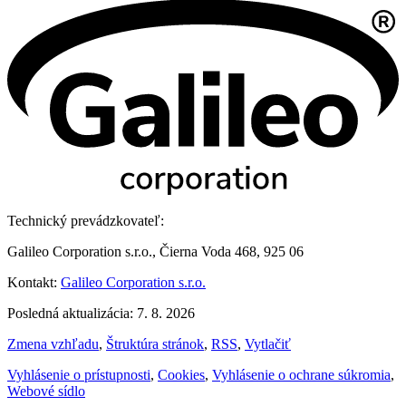
Technický prevádzkovateľ:
Galileo Corporation s.r.o., Čierna Voda 468, 925 06
Kontakt:
Galileo Corporation s.r.o.
Posledná aktualizácia: 7. 8. 2026
Zmena vzhľadu
,
Štruktúra stránok
,
RSS
,
Vytlačiť
Vyhlásenie o prístupnosti
,
Cookies
,
Vyhlásenie o ochrane súkromia
,
Webové sídlo