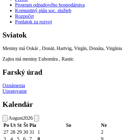
Program odpadového hospodárstva
Komunitný plán soc. služieb
Rozpočet
Poplatok za rozvoj
Sviatok
Meniny má
Oskár
, Donát, Hartvig, Virgín, Donáta, Virgínia
Zajtra má meniny
Ľubomíra
, Rastic
Farský úrad
Oznámenia
Upratovanie
Kalendár
August
2026
Po
Ut
St
Št
Pia
So
Ne
27
28
29
30
31
1
2
3
4
5
6
7
8
9