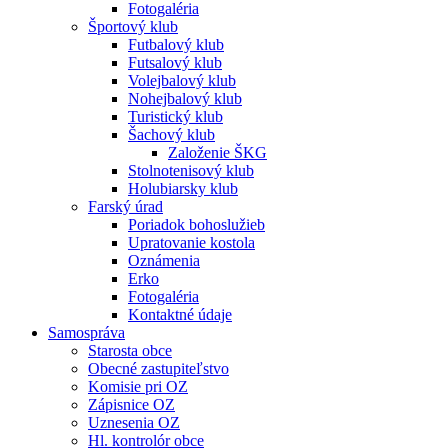
Fotogaléria
Športový klub
Futbalový klub
Futsalový klub
Volejbalový klub
Nohejbalový klub
Turistický klub
Šachový klub
Založenie ŠKG
Stolnotenisový klub
Holubiarsky klub
Farský úrad
Poriadok bohoslužieb
Upratovanie kostola
Oznámenia
Erko
Fotogaléria
Kontaktné údaje
Samospráva
Starosta obce
Obecné zastupiteľstvo
Komisie pri OZ
Zápisnice OZ
Uznesenia OZ
Hl. kontrolór obce