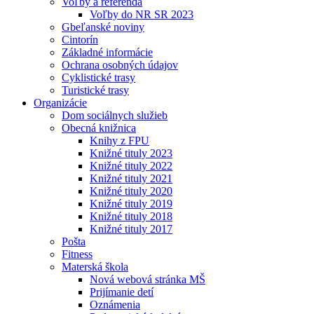
Voľby a referendá
Voľby do NR SR 2023
Gbeľanské noviny
Cintorín
Základné informácie
Ochrana osobných údajov
Cyklistické trasy
Turistické trasy
Organizácie
Dom sociálnych služieb
Obecná knižnica
Knihy z FPU
Knižné tituly 2023
Knižné tituly 2022
Knižné tituly 2021
Knižné tituly 2020
Knižné tituly 2019
Knižné tituly 2018
Knižné tituly 2017
Pošta
Fitness
Materská škola
Nová webová stránka MŠ
Prijímanie detí
Oznámenia