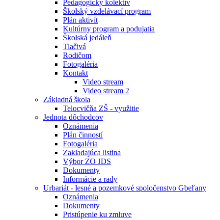
Pedagogický kolektív
Školský vzdelávací program
Plán aktivít
Kultúrny program a podujatia
Školská jedáleň
Tlačivá
Rodičom
Fotogaléria
Kontakt
Video stream
Video stream 2
Základná škola
Telocvičňa ZŠ - využitie
Jednota dôchodcov
Oznámenia
Plán činností
Fotogaléria
Zakladajúca listina
Výbor ZO JDS
Dokumenty
Informácie a rady
Urbariát - lesné a pozemkové spoločenstvo Gbeľany
Oznámenia
Dokumenty
Pristúpenie ku zmluve