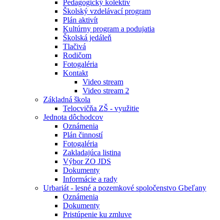
Pedagogický kolektív
Školský vzdelávací program
Plán aktivít
Kultúrny program a podujatia
Školská jedáleň
Tlačivá
Rodičom
Fotogaléria
Kontakt
Video stream
Video stream 2
Základná škola
Telocvičňa ZŠ - využitie
Jednota dôchodcov
Oznámenia
Plán činností
Fotogaléria
Zakladajúca listina
Výbor ZO JDS
Dokumenty
Informácie a rady
Urbariát - lesné a pozemkové spoločenstvo Gbeľany
Oznámenia
Dokumenty
Pristúpenie ku zmluve