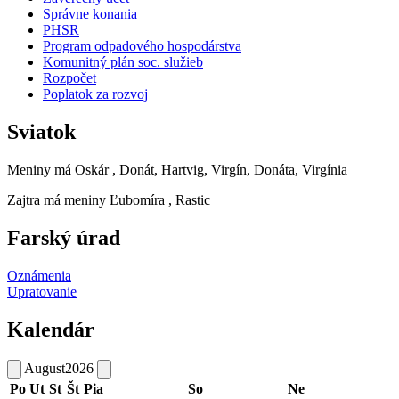
Správne konania
PHSR
Program odpadového hospodárstva
Komunitný plán soc. služieb
Rozpočet
Poplatok za rozvoj
Sviatok
Meniny má
Oskár
, Donát, Hartvig, Virgín, Donáta, Virgínia
Zajtra má meniny
Ľubomíra
, Rastic
Farský úrad
Oznámenia
Upratovanie
Kalendár
August
2026
Po
Ut
St
Št
Pia
So
Ne