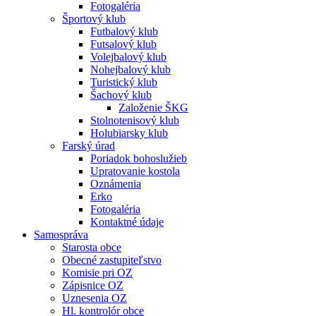
Fotogaléria
Športový klub
Futbalový klub
Futsalový klub
Volejbalový klub
Nohejbalový klub
Turistický klub
Šachový klub
Založenie ŠKG
Stolnotenisový klub
Holubiarsky klub
Farský úrad
Poriadok bohoslužieb
Upratovanie kostola
Oznámenia
Erko
Fotogaléria
Kontaktné údaje
Samospráva
Starosta obce
Obecné zastupiteľstvo
Komisie pri OZ
Zápisnice OZ
Uznesenia OZ
Hl. kontrolór obce