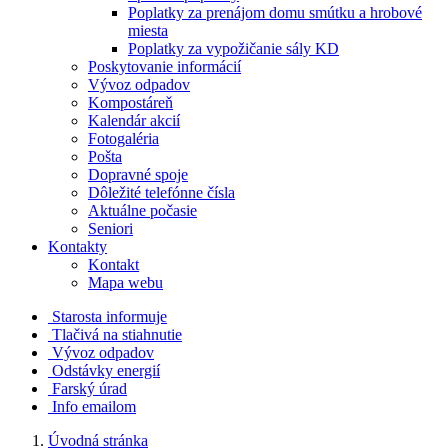
Poplatky za prenájom domu smútku a hrobové
miesta
Poplatky za vypožičanie sály KD
Poskytovanie informácií
Vývoz odpadov
Kompostáreň
Kalendár akcií
Fotogaléria
Pošta
Dopravné spoje
Dôležité telefónne čísla
Aktuálne počasie
Seniori
Kontakty
Kontakt
Mapa webu
Starosta informuje
Tlačivá na stiahnutie
Vývoz odpadov
Odstávky energií
Farský úrad
Info emailom
Úvodná stránka