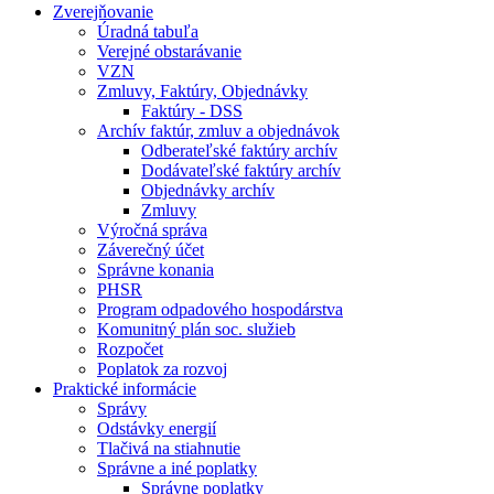
Zverejňovanie
Úradná tabuľa
Verejné obstarávanie
VZN
Zmluvy, Faktúry, Objednávky
Faktúry - DSS
Archív faktúr, zmluv a objednávok
Odberateľské faktúry archív
Dodávateľské faktúry archív
Objednávky archív
Zmluvy
Výročná správa
Záverečný účet
Správne konania
PHSR
Program odpadového hospodárstva
Komunitný plán soc. služieb
Rozpočet
Poplatok za rozvoj
Praktické informácie
Správy
Odstávky energií
Tlačivá na stiahnutie
Správne a iné poplatky
Správne poplatky