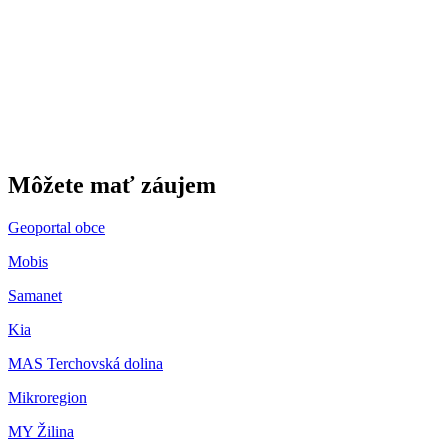
Gbeľany
Môžete mať záujem
Geoportal obce
Mobis
Samanet
Kia
MAS Terchovská dolina
Mikroregion
MY Žilina