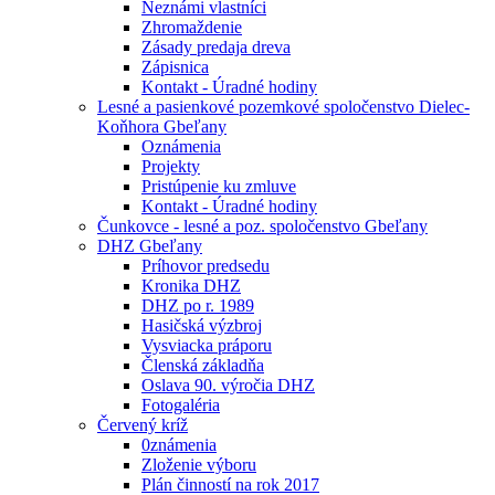
Neznámi vlastníci
Zhromaždenie
Zásady predaja dreva
Zápisnica
Kontakt - Úradné hodiny
Lesné a pasienkové pozemkové spoločenstvo Dielec-
Koňhora Gbeľany
Oznámenia
Projekty
Pristúpenie ku zmluve
Kontakt - Úradné hodiny
Čunkovce - lesné a poz. spoločenstvo Gbeľany
DHZ Gbeľany
Príhovor predsedu
Kronika DHZ
DHZ po r. 1989
Hasičská výzbroj
Vysviacka práporu
Členská základňa
Oslava 90. výročia DHZ
Fotogaléria
Červený kríž
0známenia
Zloženie výboru
Plán činností na rok 2017