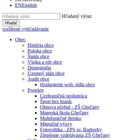
EN
English
Hľadaný výraz
Hľadať
rozšírené vyhľadávanie
Obec
História obce
Poloha obce
Štatút obce
Vlajka a erb obce
Demografia
Územný plán obce
Audit obce
Hodnotenie web. sídla obce
Projekty
Cezhraničná spolupráca
Šport bez hraníc
Obnova učební - ZŠ Gbeľany
Materská škola Gbeľany
Multifunkčné ihrisko
Migračné výzvy
Fotovoltika - ZPS sv. Barborky
Zlepšenie vzdelávania ZŠ Gbeľany