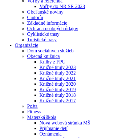
Voľby a referendá
Voľby do NR SR 2023
Gbeľanské noviny
Cintorín
Základné informácie
Ochrana osobných údajov
Cyklistické trasy
Turistické trasy
Organizácie
Dom sociálnych služieb
Obecná knižnica
Knihy z FPU
Knižné tituly 2023
Knižné tituly 2022
Knižné tituly 2021
Knižné tituly 2020
Knižné tituly 2019
Knižné tituly 2018
Knižné tituly 2017
Pošta
Fitness
Materská škola
Nová webová stránka MŠ
Prijímanie detí
Oznámenia