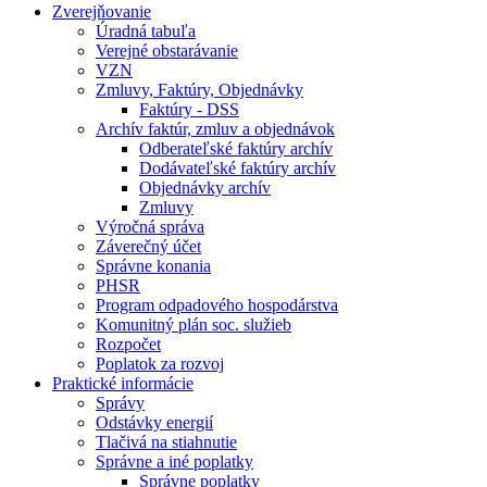
Zverejňovanie
Úradná tabuľa
Verejné obstarávanie
VZN
Zmluvy, Faktúry, Objednávky
Faktúry - DSS
Archív faktúr, zmluv a objednávok
Odberateľské faktúry archív
Dodávateľské faktúry archív
Objednávky archív
Zmluvy
Výročná správa
Záverečný účet
Správne konania
PHSR
Program odpadového hospodárstva
Komunitný plán soc. služieb
Rozpočet
Poplatok za rozvoj
Praktické informácie
Správy
Odstávky energií
Tlačivá na stiahnutie
Správne a iné poplatky
Správne poplatky