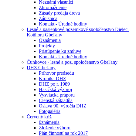
Neznámi vlastníci
Zhromaždenie
Zásady predaja dreva
Zápisnica
Kontakt - Úradné hodiny
Lesné a pasienkové pozemkové spoločenstvo Dielec-
Koňhora Gbeľany
Oznámenia
Projekty
Pristúpenie ku zmluve
Kontakt - Úradné hodiny
Čunkovce - lesné a poz. spoločenstvo Gbeľany
DHZ Gbeľany
Príhovor predsedu
Kronika DHZ
DHZ po r. 1989
Hasičská výzbroj
Vysviacka práporu
Členská základňa
Oslava 90. výročia DHZ
Fotogaléria
Červený kríž
0známenia
Zloženie výboru
Plán činností na rok 2017