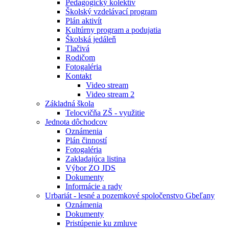
Pedagogický kolektív
Školský vzdelávací program
Plán aktivít
Kultúrny program a podujatia
Školská jedáleň
Tlačivá
Rodičom
Fotogaléria
Kontakt
Video stream
Video stream 2
Základná škola
Telocvičňa ZŠ - využitie
Jednota dôchodcov
Oznámenia
Plán činností
Fotogaléria
Zakladajúca listina
Výbor ZO JDS
Dokumenty
Informácie a rady
Urbariát - lesné a pozemkové spoločenstvo Gbeľany
Oznámenia
Dokumenty
Pristúpenie ku zmluve