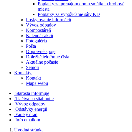
Poplatky za prenájom domu smútku a hrobové
miesta
Poplatky za vypožičanie sály KD
Poskytovanie informácií
Vývoz odpadov
Kompostáreň
Kalendár akcií
Fotogaléria
Pošta
Dopravné spoje
Dôležité telefónne čísla
Aktuálne počasie
Seniori
Kontakty
Kontakt
Mapa webu
Starosta informuje
Tlačivá na stiahnutie
Vývoz odpadov
Odstávky energií
Farský úrad
Info emailom
Úvodná stránka