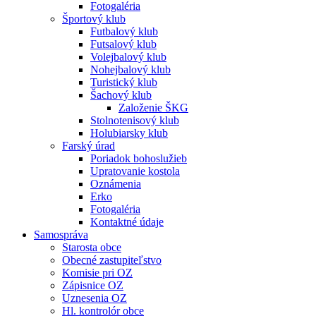
Fotogaléria
Športový klub
Futbalový klub
Futsalový klub
Volejbalový klub
Nohejbalový klub
Turistický klub
Šachový klub
Založenie ŠKG
Stolnotenisový klub
Holubiarsky klub
Farský úrad
Poriadok bohoslužieb
Upratovanie kostola
Oznámenia
Erko
Fotogaléria
Kontaktné údaje
Samospráva
Starosta obce
Obecné zastupiteľstvo
Komisie pri OZ
Zápisnice OZ
Uznesenia OZ
Hl. kontrolór obce