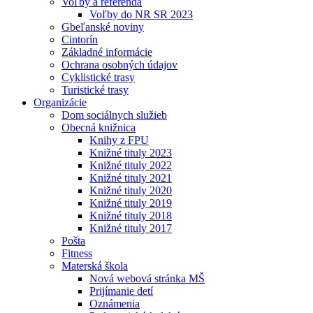
Voľby a referendá
Voľby do NR SR 2023
Gbeľanské noviny
Cintorín
Základné informácie
Ochrana osobných údajov
Cyklistické trasy
Turistické trasy
Organizácie
Dom sociálnych služieb
Obecná knižnica
Knihy z FPU
Knižné tituly 2023
Knižné tituly 2022
Knižné tituly 2021
Knižné tituly 2020
Knižné tituly 2019
Knižné tituly 2018
Knižné tituly 2017
Pošta
Fitness
Materská škola
Nová webová stránka MŠ
Prijímanie detí
Oznámenia