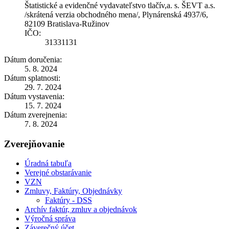
Štatistické a evidenčné vydavateľstvo tlačív,a. s. ŠEVT a.s.
/skrátená verzia obchodného mena/, Plynárenská 4937/6,
82109 Bratislava-Ružinov
IČO:
31331131
Dátum doručenia:
5. 8. 2024
Dátum splatnosti:
29. 7. 2024
Dátum vystavenia:
15. 7. 2024
Dátum zverejnenia:
7. 8. 2024
Zverejňovanie
Úradná tabuľa
Verejné obstarávanie
VZN
Zmluvy, Faktúry, Objednávky
Faktúry - DSS
Archív faktúr, zmluv a objednávok
Výročná správa
Záverečný účet