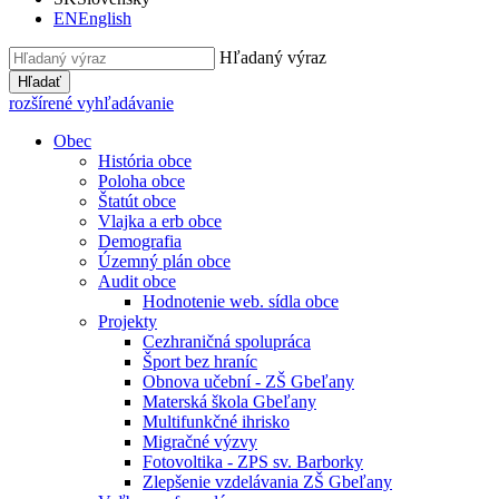
EN
English
Hľadaný výraz
Hľadať
rozšírené vyhľadávanie
Obec
História obce
Poloha obce
Štatút obce
Vlajka a erb obce
Demografia
Územný plán obce
Audit obce
Hodnotenie web. sídla obce
Projekty
Cezhraničná spolupráca
Šport bez hraníc
Obnova učební - ZŠ Gbeľany
Materská škola Gbeľany
Multifunkčné ihrisko
Migračné výzvy
Fotovoltika - ZPS sv. Barborky
Zlepšenie vzdelávania ZŠ Gbeľany