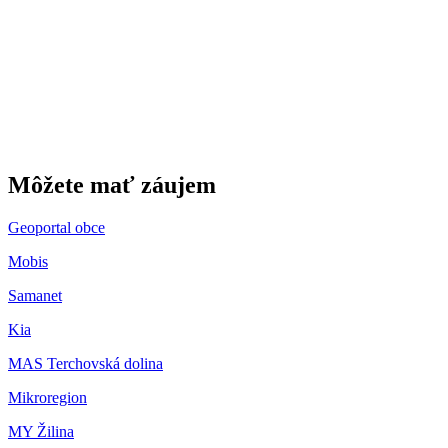
Gbeľany
Môžete mať záujem
Geoportal obce
Mobis
Samanet
Kia
MAS Terchovská dolina
Mikroregion
MY Žilina