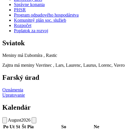
Správne konania
PHSR
Program odpadového hospodárstva
Komunitný plán soc. služieb
Rozpočet
Poplatok za rozvoj
Sviatok
Meniny má
Ľubomíra
, Rastic
Zajtra má meniny
Vavrinec
, Lars, Laurenc, Laurus, Lorenc, Vavro
Farský úrad
Oznámenia
Upratovanie
Kalendár
August
2026
Po
Ut
St
Št
Pia
So
Ne