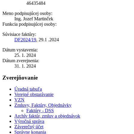
46435484
Meno podpisujúcej osoby:
Ing. Jozef Martinček
Funkcia podpisujúcej osoby:
Súvisiace faktúry:
DF2024/19
, 29.1 .2024
Dátum vystavenia:
25. 1. 2024
Dátum zverejnenia:
31. 1. 2024
Zverejňovanie
Úradná tabuľa
Verejné obstarávanie
VZN
Zmluvy, Faktúry, Objednávky
Faktúry - DSS
Archív faktúr, zmluv a objednávok
Výročná správa
Záverečný účet
Správne konania