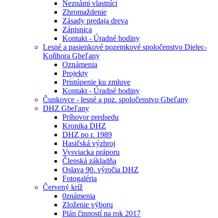
Neznámi vlastníci
Zhromaždenie
Zásady predaja dreva
Zápisnica
Kontakt - Úradné hodiny
Lesné a pasienkové pozemkové spoločenstvo Dielec-
Koňhora Gbeľany
Oznámenia
Projekty
Pristúpenie ku zmluve
Kontakt - Úradné hodiny
Čunkovce - lesné a poz. spoločenstvo Gbeľany
DHZ Gbeľany
Príhovor predsedu
Kronika DHZ
DHZ po r. 1989
Hasičská výzbroj
Vysviacka práporu
Členská základňa
Oslava 90. výročia DHZ
Fotogaléria
Červený kríž
0známenia
Zloženie výboru
Plán činností na rok 2017