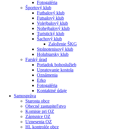
Fotogaléria
Športový klub
Futbalový klub
Futsalový klub
Volejbalový klub
Nohejbalový klub
Turistický klub
Šachový klub
Založenie ŠKG
Stolnotenisový klub
Holubiarsky klub
Farský úrad
Poriadok bohoslužieb
Upratovanie kostola
Oznámenia
Erko
Fotogaléria
Kontaktné údaje
Samospráva
Starosta obce
Obecné zastupiteľstvo
Komisie pri OZ
Zápisnice OZ
Uznesenia OZ
Hl. kontrolór obce