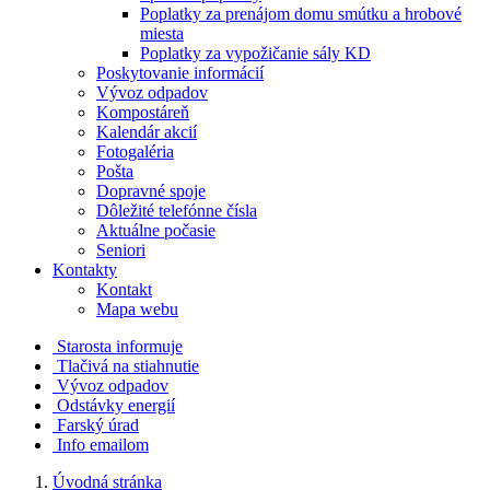
Poplatky za prenájom domu smútku a hrobové
miesta
Poplatky za vypožičanie sály KD
Poskytovanie informácií
Vývoz odpadov
Kompostáreň
Kalendár akcií
Fotogaléria
Pošta
Dopravné spoje
Dôležité telefónne čísla
Aktuálne počasie
Seniori
Kontakty
Kontakt
Mapa webu
Starosta informuje
Tlačivá na stiahnutie
Vývoz odpadov
Odstávky energií
Farský úrad
Info emailom
Úvodná stránka