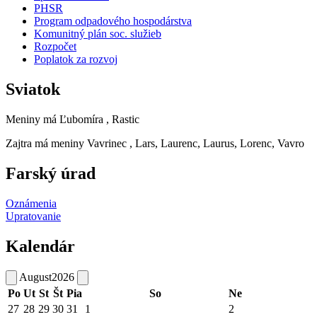
PHSR
Program odpadového hospodárstva
Komunitný plán soc. služieb
Rozpočet
Poplatok za rozvoj
Sviatok
Meniny má
Ľubomíra
, Rastic
Zajtra má meniny
Vavrinec
, Lars, Laurenc, Laurus, Lorenc, Vavro
Farský úrad
Oznámenia
Upratovanie
Kalendár
August
2026
Po
Ut
St
Št
Pia
So
Ne
27
28
29
30
31
1
2