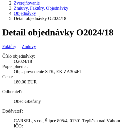
Zverejňovanie
Zmluvy, Faktúry, Objednávky
Objednávky
Detail objednávky O2024/18
Detail objednávky O2024/18
Faktúry
|
Zmluvy
Číslo objednávky:
O2024/18
Popis plnenia:
Obj.- prevedenie STK, EK ZA304FL
Cena:
180,00 EUR
Odberateľ:
Obec Gbeľany
Dodávateľ:
CARSEL, s.r.o., Štipce 895/4, 01301 Teplička nad Váhom
IČO: