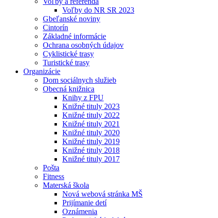
Voľby a referendá
Voľby do NR SR 2023
Gbeľanské noviny
Cintorín
Základné informácie
Ochrana osobných údajov
Cyklistické trasy
Turistické trasy
Organizácie
Dom sociálnych služieb
Obecná knižnica
Knihy z FPU
Knižné tituly 2023
Knižné tituly 2022
Knižné tituly 2021
Knižné tituly 2020
Knižné tituly 2019
Knižné tituly 2018
Knižné tituly 2017
Pošta
Fitness
Materská škola
Nová webová stránka MŠ
Prijímanie detí
Oznámenia