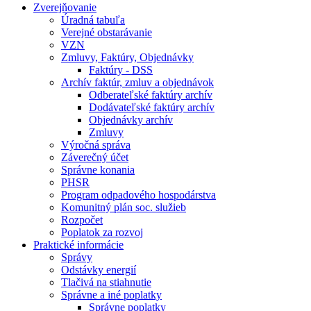
Zverejňovanie
Úradná tabuľa
Verejné obstarávanie
VZN
Zmluvy, Faktúry, Objednávky
Faktúry - DSS
Archív faktúr, zmluv a objednávok
Odberateľské faktúry archív
Dodávateľské faktúry archív
Objednávky archív
Zmluvy
Výročná správa
Záverečný účet
Správne konania
PHSR
Program odpadového hospodárstva
Komunitný plán soc. služieb
Rozpočet
Poplatok za rozvoj
Praktické informácie
Správy
Odstávky energií
Tlačivá na stiahnutie
Správne a iné poplatky
Správne poplatky