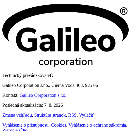
Technický prevádzkovateľ:
Galileo Corporation s.r.o., Čierna Voda 468, 925 06
Kontakt:
Galileo Corporation s.r.o.
Posledná aktualizácia: 7. 8. 2026
Zmena vzhľadu
,
Štruktúra stránok
,
RSS
,
Vytlačiť
Vyhlásenie o prístupnosti
,
Cookies
,
Vyhlásenie o ochrane súkromia
,
Webové sídlo