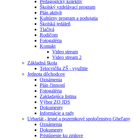
Pedagogický kolektív
Školský vzdelávací program
Plán aktivít
Kultúrny program a podujatia
Školská jedáleň
Tlačivá
Rodičom
Fotogaléria
Kontakt
Video stream
Video stream 2
Základná škola
Telocvičňa ZŠ - využitie
Jednota dôchodcov
Oznámenia
Plán činností
Fotogaléria
Zakladajúca listina
Výbor ZO JDS
Dokumenty
Informácie a rady
Urbariát - lesné a pozemkové spoločenstvo Gbeľany
Oznámenia
Dokumenty
Pristúpenie ku zmluve