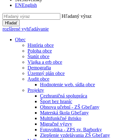
EN
English
Hľadaný výraz
Hľadať
rozšírené vyhľadávanie
Obec
História obce
Poloha obce
Štatút obce
Vlajka a erb obce
Demografia
Územný plán obce
Audit obce
Hodnotenie web. sídla obce
Projekty
Cezhraničná spolupráca
Šport bez hraníc
Obnova učební - ZŠ Gbeľany
Materská škola Gbeľany
Multifunkčné ihrisko
Migračné výzvy
Fotovoltika - ZPS sv. Barborky
Zlepšenie vzdelávania ZŠ Gbeľany