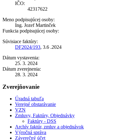
IČO:
42317622
Meno podpisujúcej osoby:
Ing. Jozef Martinček
Funkcia podpisujúcej osoby:
Súvisiace faktúry:
DF2024/193
, 3.6 .2024
Dátum vystavenia:
25. 3. 2024
Dátum zverejnenia:
28. 3. 2024
Zverejňovanie
Úradná tabuľa
Verejné obstarávanie
VZN
Zmluvy, Faktúry, Objednávky
Faktúry - DSS
Archív faktúr, zmluv a objednávok
Výročná správa
Záverečný účet