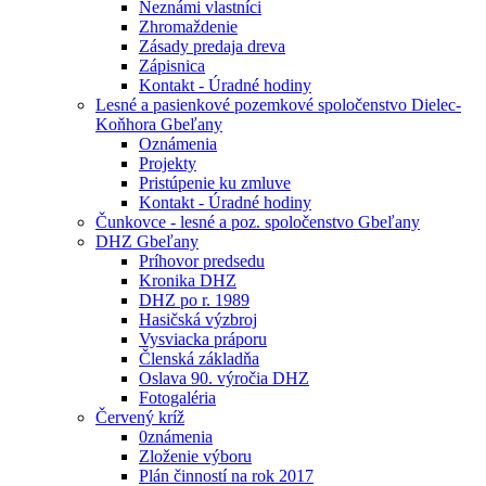
Neznámi vlastníci
Zhromaždenie
Zásady predaja dreva
Zápisnica
Kontakt - Úradné hodiny
Lesné a pasienkové pozemkové spoločenstvo Dielec-
Koňhora Gbeľany
Oznámenia
Projekty
Pristúpenie ku zmluve
Kontakt - Úradné hodiny
Čunkovce - lesné a poz. spoločenstvo Gbeľany
DHZ Gbeľany
Príhovor predsedu
Kronika DHZ
DHZ po r. 1989
Hasičská výzbroj
Vysviacka práporu
Členská základňa
Oslava 90. výročia DHZ
Fotogaléria
Červený kríž
0známenia
Zloženie výboru
Plán činností na rok 2017