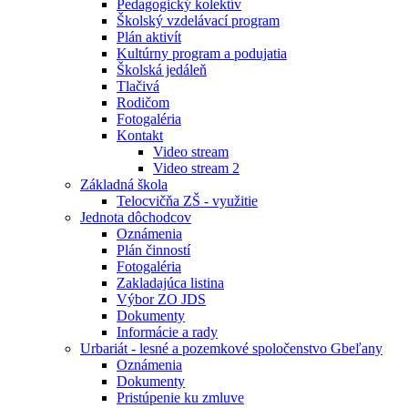
Pedagogický kolektív
Školský vzdelávací program
Plán aktivít
Kultúrny program a podujatia
Školská jedáleň
Tlačivá
Rodičom
Fotogaléria
Kontakt
Video stream
Video stream 2
Základná škola
Telocvičňa ZŠ - využitie
Jednota dôchodcov
Oznámenia
Plán činností
Fotogaléria
Zakladajúca listina
Výbor ZO JDS
Dokumenty
Informácie a rady
Urbariát - lesné a pozemkové spoločenstvo Gbeľany
Oznámenia
Dokumenty
Pristúpenie ku zmluve