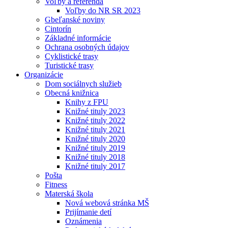
Voľby a referendá
Voľby do NR SR 2023
Gbeľanské noviny
Cintorín
Základné informácie
Ochrana osobných údajov
Cyklistické trasy
Turistické trasy
Organizácie
Dom sociálnych služieb
Obecná knižnica
Knihy z FPU
Knižné tituly 2023
Knižné tituly 2022
Knižné tituly 2021
Knižné tituly 2020
Knižné tituly 2019
Knižné tituly 2018
Knižné tituly 2017
Pošta
Fitness
Materská škola
Nová webová stránka MŠ
Prijímanie detí
Oznámenia