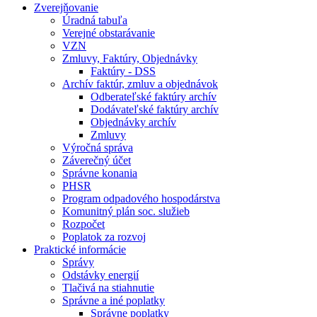
Zverejňovanie
Úradná tabuľa
Verejné obstarávanie
VZN
Zmluvy, Faktúry, Objednávky
Faktúry - DSS
Archív faktúr, zmluv a objednávok
Odberateľské faktúry archív
Dodávateľské faktúry archív
Objednávky archív
Zmluvy
Výročná správa
Záverečný účet
Správne konania
PHSR
Program odpadového hospodárstva
Komunitný plán soc. služieb
Rozpočet
Poplatok za rozvoj
Praktické informácie
Správy
Odstávky energií
Tlačivá na stiahnutie
Správne a iné poplatky
Správne poplatky