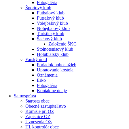
Fotogaléria
Športový klub
Futbalový klub
Futsalový klub
Volejbalový klub
Nohejbalový klub
Turistický klub
Šachový klub
Založenie ŠKG
Stolnotenisový klub
Holubiarsky klub
Farský úrad
Poriadok bohoslužieb
Upratovanie kostola
Oznámenia
Erko
Fotogaléria
Kontaktné údaje
Samospráva
Starosta obce
Obecné zastupiteľstvo
Komisie pri OZ
Zápisnice OZ
Uznesenia OZ
Hl. kontrolór obce