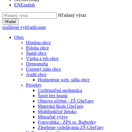
EN
English
Hľadaný výraz
Hľadať
rozšírené vyhľadávanie
Obec
História obce
Poloha obce
Štatút obce
Vlajka a erb obce
Demografia
Územný plán obce
Audit obce
Hodnotenie web. sídla obce
Projekty
Cezhraničná spolupráca
Šport bez hraníc
Obnova učební - ZŠ Gbeľany
Materská škola Gbeľany
Multifunkčné ihrisko
Migračné výzvy
Fotovoltika - ZPS sv. Barborky
Zlepšenie vzdelávania ZŠ Gbeľany