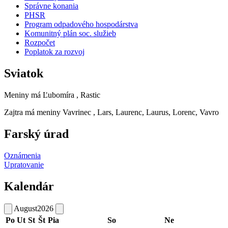
Správne konania
PHSR
Program odpadového hospodárstva
Komunitný plán soc. služieb
Rozpočet
Poplatok za rozvoj
Sviatok
Meniny má
Ľubomíra
, Rastic
Zajtra má meniny
Vavrinec
, Lars, Laurenc, Laurus, Lorenc, Vavro
Farský úrad
Oznámenia
Upratovanie
Kalendár
August
2026
Po
Ut
St
Št
Pia
So
Ne