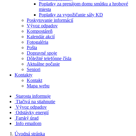
Poplatky za prenájom domu smútku a hrobové
miesta
Poplatky za vypožičanie sály KD
Poskytovanie informácií
Vývoz odpadov
Kompostáreň
Kalendár akcií
Fotogaléria
Pošta
Dopravné spoje
Dôležité telefónne čísla
Aktuálne počasie
Seniori
Kontakty
Kontakt
Mapa webu
Starosta informuje
Tlačivá na stiahnutie
Vývoz odpadov
Odstávky energií
Farský úrad
Info emailom
Úvodná stránka