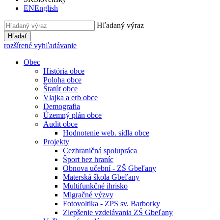
EN
English
Hľadaný výraz
Hľadať
rozšírené vyhľadávanie
Obec
História obce
Poloha obce
Štatút obce
Vlajka a erb obce
Demografia
Územný plán obce
Audit obce
Hodnotenie web. sídla obce
Projekty
Cezhraničná spolupráca
Šport bez hraníc
Obnova učební - ZŠ Gbeľany
Materská škola Gbeľany
Multifunkčné ihrisko
Migračné výzvy
Fotovoltika - ZPS sv. Barborky
Zlepšenie vzdelávania ZŠ Gbeľany