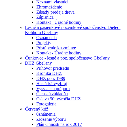
Neznámi vlastníci
Zhromaždenie
Zásady predaja dreva
Zápisnica
Kontakt - Úradné hodiny
Lesné a pasienkové pozemkové spoločenstvo Dielec-
Koňhora Gbeľany
Oznámenia
Projekty
Pristúpenie ku zmluve
Kontakt - Úradné hodiny
Čunkovce - lesné a poz. spoločenstvo Gbeľany
DHZ Gbeľany
Príhovor predsedu
Kronika DHZ
DHZ po r. 1989
Hasičská výzbroj
Vysviacka práporu
Členská základňa
Oslava 90. výročia DHZ
Fotogaléria
Červený kríž
0známenia
Zloženie výboru
Plán činností na rok 2017