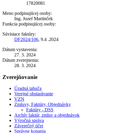
17820081
Meno podpisujúcej osoby:
Ing. Jozef Martinček
Funkcia podpisujúcej osoby:
Súvisiace faktúry:
DF2024/106
, 9.4 .2024
Dátum vystavenia:
27. 3. 2024
Dátum zverejnenia:
28. 3. 2024
Zverejňovanie
Úradná tabuľa
Verejné obstarávanie
VZN
Zmluvy, Faktúry, Objednávky
Faktúry - DSS
Archív faktúr, zmluv a objednávok
Výročná správa
Záverečný účet
Správne konania