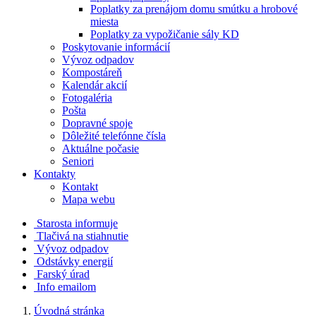
Poplatky za prenájom domu smútku a hrobové
miesta
Poplatky za vypožičanie sály KD
Poskytovanie informácií
Vývoz odpadov
Kompostáreň
Kalendár akcií
Fotogaléria
Pošta
Dopravné spoje
Dôležité telefónne čísla
Aktuálne počasie
Seniori
Kontakty
Kontakt
Mapa webu
Starosta informuje
Tlačivá na stiahnutie
Vývoz odpadov
Odstávky energií
Farský úrad
Info emailom
Úvodná stránka