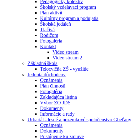
Pedagogický kolektív
Školský vzdelávací program
Plán aktivít
Kultúrny program a podujatia
Školská jedáleň
Tlačivá
Rodičom
Fotogaléria
Kontakt
Video stream
Video stream 2
Základná škola
Telocvičňa ZŠ - využitie
Jednota dôchodcov
Oznámenia
Plán činností
Fotogaléria
Zakladajúca listina
Výbor ZO JDS
Dokumenty
Informácie a rady
Urbariát - lesné a pozemkové spoločenstvo Gbeľany
Oznámenia
Dokumenty
Pristúpenie ku zmluve