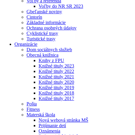
Voľby a referendá
Voľby do NR SR 2023
Gbeľanské noviny
Cintorín
Základné informácie
Ochrana osobných údajov
Cyklistické trasy
Turistické trasy
Organizácie
Dom sociálnych služieb
Obecná knižnica
Knihy z FPU
Knižné tituly 2023
Knižné tituly 2022
Knižné tituly 2021
Knižné tituly 2020
Knižné tituly 2019
Knižné tituly 2018
Knižné tituly 2017
Pošta
Fitness
Materská škola
Nová webová stránka MŠ
Prijímanie detí
Oznámenia