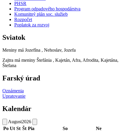
PHSR
Program odpadového hospodárstva
Komunitný plán soc. služieb
Rozpočet
Poplatok za rozvoj
Sviatok
Meniny má
Jozefína
, Nehoslav, Jozefa
Zajtra má meniny
Štefánia
, Kajetán, Afra, Afrodita, Kajetána,
Štefana
Farský úrad
Oznámenia
Upratovanie
Kalendár
August
2026
Po
Ut
St
Št
Pia
So
Ne