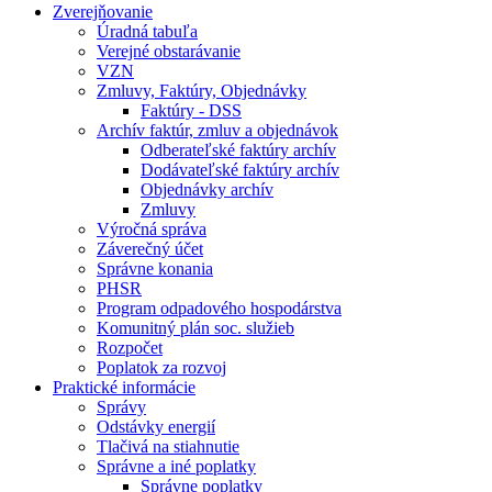
Zverejňovanie
Úradná tabuľa
Verejné obstarávanie
VZN
Zmluvy, Faktúry, Objednávky
Faktúry - DSS
Archív faktúr, zmluv a objednávok
Odberateľské faktúry archív
Dodávateľské faktúry archív
Objednávky archív
Zmluvy
Výročná správa
Záverečný účet
Správne konania
PHSR
Program odpadového hospodárstva
Komunitný plán soc. služieb
Rozpočet
Poplatok za rozvoj
Praktické informácie
Správy
Odstávky energií
Tlačivá na stiahnutie
Správne a iné poplatky
Správne poplatky