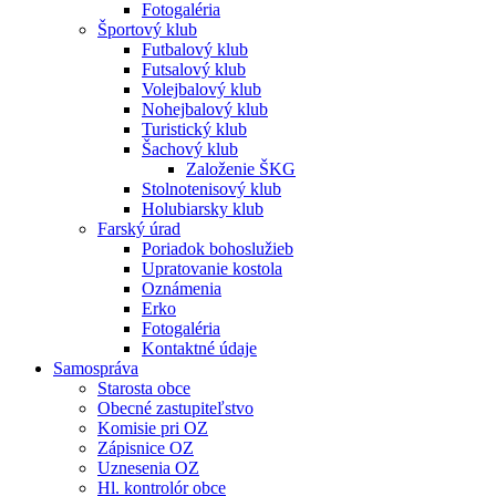
Fotogaléria
Športový klub
Futbalový klub
Futsalový klub
Volejbalový klub
Nohejbalový klub
Turistický klub
Šachový klub
Založenie ŠKG
Stolnotenisový klub
Holubiarsky klub
Farský úrad
Poriadok bohoslužieb
Upratovanie kostola
Oznámenia
Erko
Fotogaléria
Kontaktné údaje
Samospráva
Starosta obce
Obecné zastupiteľstvo
Komisie pri OZ
Zápisnice OZ
Uznesenia OZ
Hl. kontrolór obce