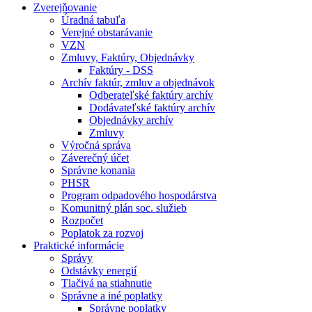
Zverejňovanie
Úradná tabuľa
Verejné obstarávanie
VZN
Zmluvy, Faktúry, Objednávky
Faktúry - DSS
Archív faktúr, zmluv a objednávok
Odberateľské faktúry archív
Dodávateľské faktúry archív
Objednávky archív
Zmluvy
Výročná správa
Záverečný účet
Správne konania
PHSR
Program odpadového hospodárstva
Komunitný plán soc. služieb
Rozpočet
Poplatok za rozvoj
Praktické informácie
Správy
Odstávky energií
Tlačivá na stiahnutie
Správne a iné poplatky
Správne poplatky