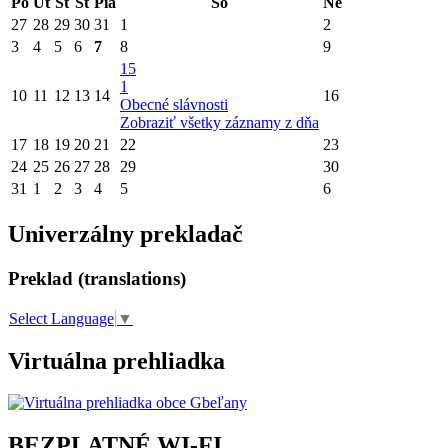
Po
Ut
St
Št
Pia
So
Ne
27
28
29
30
31
1
2
3
4
5
6
7
8
9
15
1
10
11
12
13
14
16
Obecné slávnosti
Zobraziť všetky záznamy z dňa
17
18
19
20
21
22
23
24
25
26
27
28
29
30
31
1
2
3
4
5
6
Univerzálny prekladač
Preklad (translations)
Select Language
▼
Virtuálna prehliadka
BEZPLATNÉ WI-FI