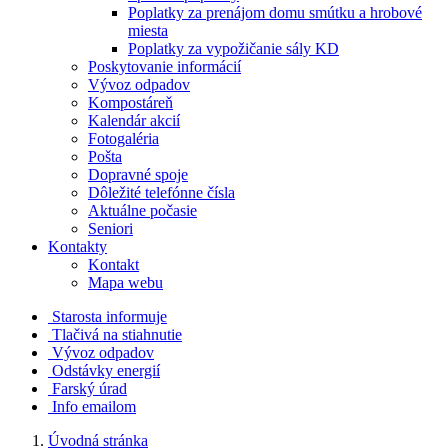
Poplatky za prenájom domu smútku a hrobové
miesta
Poplatky za vypožičanie sály KD
Poskytovanie informácií
Vývoz odpadov
Kompostáreň
Kalendár akcií
Fotogaléria
Pošta
Dopravné spoje
Dôležité telefónne čísla
Aktuálne počasie
Seniori
Kontakty
Kontakt
Mapa webu
Starosta informuje
Tlačivá na stiahnutie
Vývoz odpadov
Odstávky energií
Farský úrad
Info emailom
Úvodná stránka