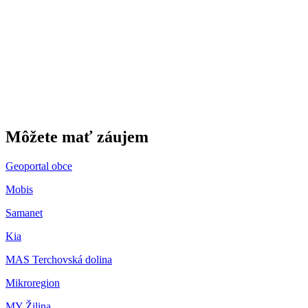
Gbeľany
Môžete mať záujem
Geoportal obce
Mobis
Samanet
Kia
MAS Terchovská dolina
Mikroregion
MY Žilina