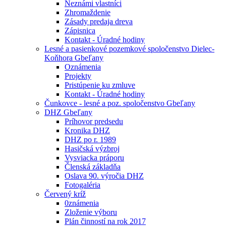
Neznámi vlastníci
Zhromaždenie
Zásady predaja dreva
Zápisnica
Kontakt - Úradné hodiny
Lesné a pasienkové pozemkové spoločenstvo Dielec-
Koňhora Gbeľany
Oznámenia
Projekty
Pristúpenie ku zmluve
Kontakt - Úradné hodiny
Čunkovce - lesné a poz. spoločenstvo Gbeľany
DHZ Gbeľany
Príhovor predsedu
Kronika DHZ
DHZ po r. 1989
Hasičská výzbroj
Vysviacka práporu
Členská základňa
Oslava 90. výročia DHZ
Fotogaléria
Červený kríž
0známenia
Zloženie výboru
Plán činností na rok 2017