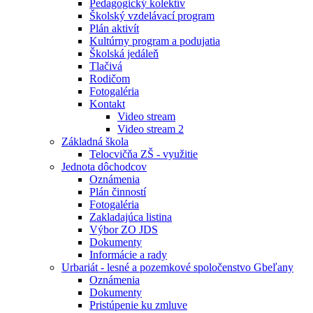
Pedagogický kolektív
Školský vzdelávací program
Plán aktivít
Kultúrny program a podujatia
Školská jedáleň
Tlačivá
Rodičom
Fotogaléria
Kontakt
Video stream
Video stream 2
Základná škola
Telocvičňa ZŠ - využitie
Jednota dôchodcov
Oznámenia
Plán činností
Fotogaléria
Zakladajúca listina
Výbor ZO JDS
Dokumenty
Informácie a rady
Urbariát - lesné a pozemkové spoločenstvo Gbeľany
Oznámenia
Dokumenty
Pristúpenie ku zmluve