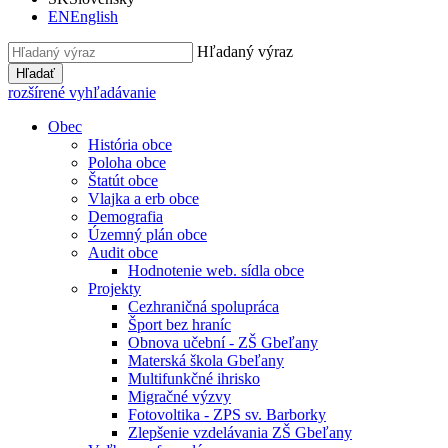
EN
English
Hľadaný výraz
Hľadať
rozšírené vyhľadávanie
Obec
História obce
Poloha obce
Štatút obce
Vlajka a erb obce
Demografia
Územný plán obce
Audit obce
Hodnotenie web. sídla obce
Projekty
Cezhraničná spolupráca
Šport bez hraníc
Obnova učební - ZŠ Gbeľany
Materská škola Gbeľany
Multifunkčné ihrisko
Migračné výzvy
Fotovoltika - ZPS sv. Barborky
Zlepšenie vzdelávania ZŠ Gbeľany