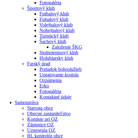
Fotogaléria
Športový klub
Futbalový klub
Futsalový klub
Volejbalový klub
Nohejbalový klub
Turistický klub
Šachový klub
Založenie ŠKG
Stolnotenisový klub
Holubiarsky klub
Farský úrad
Poriadok bohoslužieb
Upratovanie kostola
Oznámenia
Erko
Fotogaléria
Kontaktné údaje
Samospráva
Starosta obce
Obecné zastupiteľstvo
Komisie pri OZ
Zápisnice OZ
Uznesenia OZ
Hl. kontrolór obce