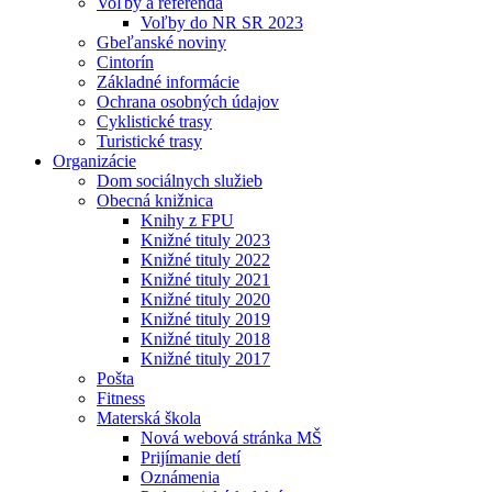
Voľby a referendá
Voľby do NR SR 2023
Gbeľanské noviny
Cintorín
Základné informácie
Ochrana osobných údajov
Cyklistické trasy
Turistické trasy
Organizácie
Dom sociálnych služieb
Obecná knižnica
Knihy z FPU
Knižné tituly 2023
Knižné tituly 2022
Knižné tituly 2021
Knižné tituly 2020
Knižné tituly 2019
Knižné tituly 2018
Knižné tituly 2017
Pošta
Fitness
Materská škola
Nová webová stránka MŠ
Prijímanie detí
Oznámenia