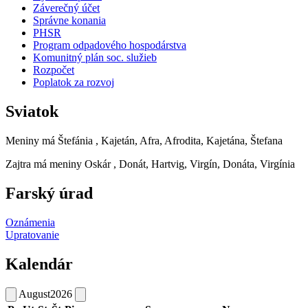
Záverečný účet
Správne konania
PHSR
Program odpadového hospodárstva
Komunitný plán soc. služieb
Rozpočet
Poplatok za rozvoj
Sviatok
Meniny má
Štefánia
, Kajetán, Afra, Afrodita, Kajetána, Štefana
Zajtra má meniny
Oskár
, Donát, Hartvig, Virgín, Donáta, Virgínia
Farský úrad
Oznámenia
Upratovanie
Kalendár
August
2026