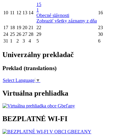
15
1
10
11
12
13
14
16
Obecné slávnosti
Zobraziť všetky záznamy z dňa
17
18
19
20
21
22
23
24
25
26
27
28
29
30
31
1
2
3
4
5
6
Univerzálny prekladač
Preklad (translations)
Select Language
▼
Virtuálna prehliadka
BEZPLATNÉ WI-FI