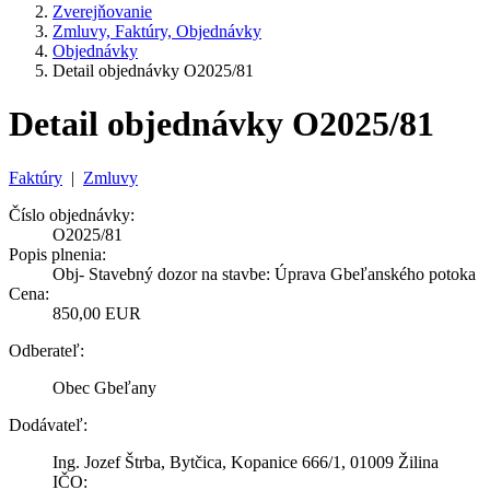
Zverejňovanie
Zmluvy, Faktúry, Objednávky
Objednávky
Detail objednávky O2025/81
Detail objednávky O2025/81
Faktúry
|
Zmluvy
Číslo objednávky:
O2025/81
Popis plnenia:
Obj- Stavebný dozor na stavbe: Úprava Gbeľanského potoka
Cena:
850,00 EUR
Odberateľ:
Obec Gbeľany
Dodávateľ:
Ing. Jozef Štrba, Bytčica, Kopanice 666/1, 01009 Žilina
IČO: