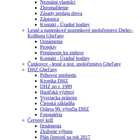
Neznámi vlastníci
Zhromaždenie
Zásady predaja dreva
Zápisnica
Kontakt - Úradné hodiny
Lesné a pasienkové pozemkové spoločenstvo Dielec-
Koňhora Gbeľany
Oznámenia
Projekty
Pristúpenie ku zmluve
Kontakt - Úradné hodiny
Čunkovce - lesné a poz. spoločenstvo Gbeľany
DHZ Gbeľany
Príhovor predsedu
Kronika DHZ
DHZ po r. 1989
Hasičská výzbroj
Vysviacka práporu
Členská základňa
Oslava 90. výročia DHZ
Fotogaléria
Červený kríž
0známenia
Zloženie výboru
Plán činností na rok 2017