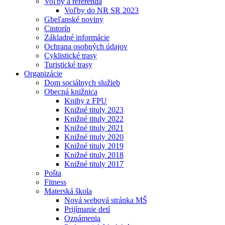
Voľby a referendá
Voľby do NR SR 2023
Gbeľanské noviny
Cintorín
Základné informácie
Ochrana osobných údajov
Cyklistické trasy
Turistické trasy
Organizácie
Dom sociálnych služieb
Obecná knižnica
Knihy z FPU
Knižné tituly 2023
Knižné tituly 2022
Knižné tituly 2021
Knižné tituly 2020
Knižné tituly 2019
Knižné tituly 2018
Knižné tituly 2017
Pošta
Fitness
Materská škola
Nová webová stránka MŠ
Prijímanie detí
Oznámenia