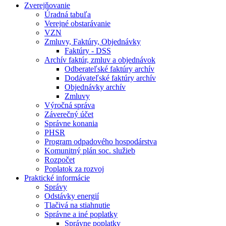
Zverejňovanie
Úradná tabuľa
Verejné obstarávanie
VZN
Zmluvy, Faktúry, Objednávky
Faktúry - DSS
Archív faktúr, zmluv a objednávok
Odberateľské faktúry archív
Dodávateľské faktúry archív
Objednávky archív
Zmluvy
Výročná správa
Záverečný účet
Správne konania
PHSR
Program odpadového hospodárstva
Komunitný plán soc. služieb
Rozpočet
Poplatok za rozvoj
Praktické informácie
Správy
Odstávky energií
Tlačivá na stiahnutie
Správne a iné poplatky
Správne poplatky