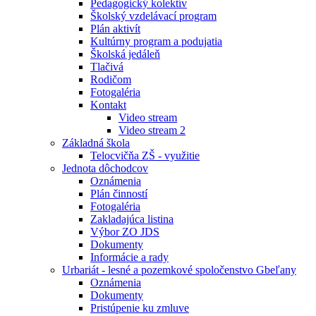
Pedagogický kolektív
Školský vzdelávací program
Plán aktivít
Kultúrny program a podujatia
Školská jedáleň
Tlačivá
Rodičom
Fotogaléria
Kontakt
Video stream
Video stream 2
Základná škola
Telocvičňa ZŠ - využitie
Jednota dôchodcov
Oznámenia
Plán činností
Fotogaléria
Zakladajúca listina
Výbor ZO JDS
Dokumenty
Informácie a rady
Urbariát - lesné a pozemkové spoločenstvo Gbeľany
Oznámenia
Dokumenty
Pristúpenie ku zmluve