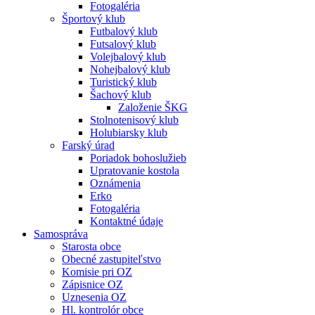
Fotogaléria
Športový klub
Futbalový klub
Futsalový klub
Volejbalový klub
Nohejbalový klub
Turistický klub
Šachový klub
Založenie ŠKG
Stolnotenisový klub
Holubiarsky klub
Farský úrad
Poriadok bohoslužieb
Upratovanie kostola
Oznámenia
Erko
Fotogaléria
Kontaktné údaje
Samospráva
Starosta obce
Obecné zastupiteľstvo
Komisie pri OZ
Zápisnice OZ
Uznesenia OZ
Hl. kontrolór obce