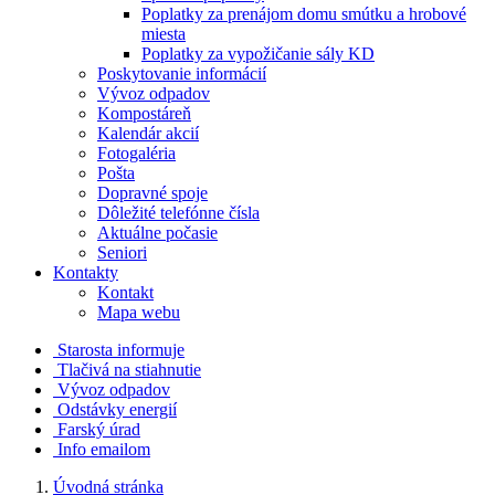
Poplatky za prenájom domu smútku a hrobové
miesta
Poplatky za vypožičanie sály KD
Poskytovanie informácií
Vývoz odpadov
Kompostáreň
Kalendár akcií
Fotogaléria
Pošta
Dopravné spoje
Dôležité telefónne čísla
Aktuálne počasie
Seniori
Kontakty
Kontakt
Mapa webu
Starosta informuje
Tlačivá na stiahnutie
Vývoz odpadov
Odstávky energií
Farský úrad
Info emailom
Úvodná stránka