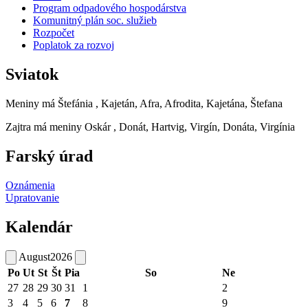
Program odpadového hospodárstva
Komunitný plán soc. služieb
Rozpočet
Poplatok za rozvoj
Sviatok
Meniny má
Štefánia
, Kajetán, Afra, Afrodita, Kajetána, Štefana
Zajtra má meniny
Oskár
, Donát, Hartvig, Virgín, Donáta, Virgínia
Farský úrad
Oznámenia
Upratovanie
Kalendár
August
2026
Po
Ut
St
Št
Pia
So
Ne
27
28
29
30
31
1
2
3
4
5
6
7
8
9