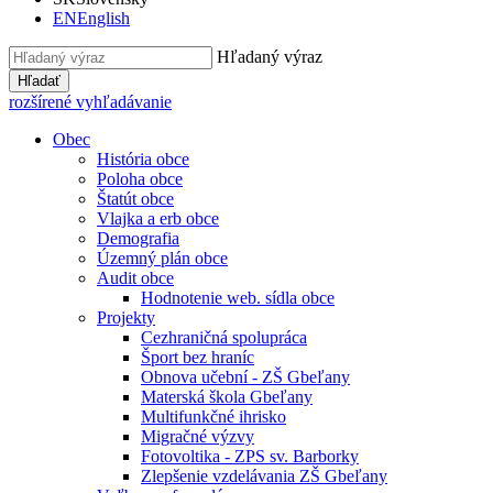
EN
English
Hľadaný výraz
Hľadať
rozšírené vyhľadávanie
Obec
História obce
Poloha obce
Štatút obce
Vlajka a erb obce
Demografia
Územný plán obce
Audit obce
Hodnotenie web. sídla obce
Projekty
Cezhraničná spolupráca
Šport bez hraníc
Obnova učební - ZŠ Gbeľany
Materská škola Gbeľany
Multifunkčné ihrisko
Migračné výzvy
Fotovoltika - ZPS sv. Barborky
Zlepšenie vzdelávania ZŠ Gbeľany