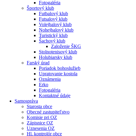
Fotogaléria
Športový klub
Futbalový klub
Futsalový klub
Volejbalový klub
Nohejbalový klub
Turistický klub
Šachový klub
Založenie ŠKG
Stolnotenisový klub
Holubiarsky klub
Farský úrad
Poriadok bohoslužieb
Upratovanie kostola
Oznámenia
Erko
Fotogaléria
Kontaktné údaje
Samospráva
Starosta obce
Obecné zastupiteľstvo
Komisie pri OZ
Zápisnice OZ
Uznesenia OZ
Hl. kontrolór obce