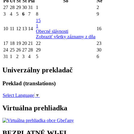
Po
Ut
St
Št
Pia
So
Ne
27
28
29
30
31
1
2
3
4
5
6
7
8
9
15
1
10
11
12
13
14
16
Obecné slávnosti
Zobraziť všetky záznamy z dňa
17
18
19
20
21
22
23
24
25
26
27
28
29
30
31
1
2
3
4
5
6
Univerzálny prekladač
Preklad (translations)
Select Language
▼
Virtuálna prehliadka
BEZPLATNÉ WI-FI