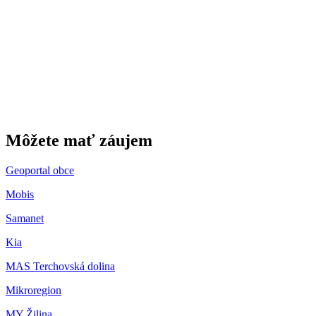
Gbeľany
Môžete mať záujem
Geoportal obce
Mobis
Samanet
Kia
MAS Terchovská dolina
Mikroregion
MY Žilina