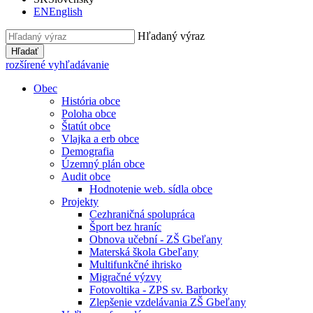
EN
English
Hľadaný výraz
Hľadať
rozšírené vyhľadávanie
Obec
História obce
Poloha obce
Štatút obce
Vlajka a erb obce
Demografia
Územný plán obce
Audit obce
Hodnotenie web. sídla obce
Projekty
Cezhraničná spolupráca
Šport bez hraníc
Obnova učební - ZŠ Gbeľany
Materská škola Gbeľany
Multifunkčné ihrisko
Migračné výzvy
Fotovoltika - ZPS sv. Barborky
Zlepšenie vzdelávania ZŠ Gbeľany