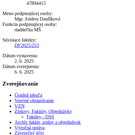
47894415
Meno podpisujúcej osoby:
Mgr. Andrea Daníšková
Funkcia podpisujúcej osoby:
riaditeľka MŠ
Súvisiace faktúry:
DF2025/253
Dátum vystavenia:
2. 6. 2025
Dátum zverejnenia:
6. 6. 2025
Zverejňovanie
Úradná tabuľa
Verejné obstarávanie
VZN
Zmluvy, Faktúry, Objednávky
Faktúry - DSS
Archív faktúr, zmluv a objednávok
Výročná správa
Záverečný účet