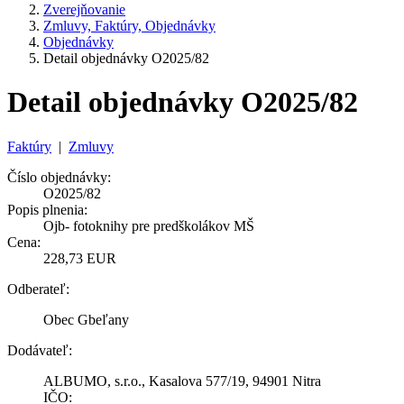
Zverejňovanie
Zmluvy, Faktúry, Objednávky
Objednávky
Detail objednávky O2025/82
Detail objednávky O2025/82
Faktúry
|
Zmluvy
Číslo objednávky:
O2025/82
Popis plnenia:
Ojb- fotoknihy pre predškolákov MŠ
Cena:
228,73 EUR
Odberateľ:
Obec Gbeľany
Dodávateľ:
ALBUMO, s.r.o., Kasalova 577/19, 94901 Nitra
IČO: