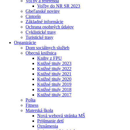
Voľby a referendá
Voľby do NR SR 2023
Gbeľanské noviny
Cintorín
Základné informácie
Ochrana osobných údajov
Cyklistické trasy
Turistické trasy
Organizácie
Dom sociálnych služieb
Obecná knižnica
Knihy z FPU
Knižné tituly 2023
Knižné tituly 2022
Knižné tituly 2021
Knižné tituly 2020
Knižné tituly 2019
Knižné tituly 2018
Knižné tituly 2017
Pošta
Fitness
Materská škola
Nová webová stránka MŠ
Prijímanie detí
Oznámenia