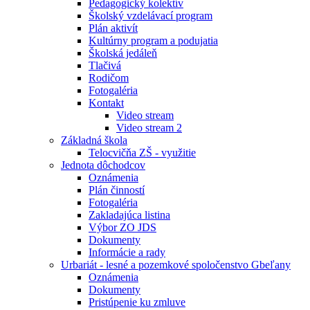
Pedagogický kolektív
Školský vzdelávací program
Plán aktivít
Kultúrny program a podujatia
Školská jedáleň
Tlačivá
Rodičom
Fotogaléria
Kontakt
Video stream
Video stream 2
Základná škola
Telocvičňa ZŠ - využitie
Jednota dôchodcov
Oznámenia
Plán činností
Fotogaléria
Zakladajúca listina
Výbor ZO JDS
Dokumenty
Informácie a rady
Urbariát - lesné a pozemkové spoločenstvo Gbeľany
Oznámenia
Dokumenty
Pristúpenie ku zmluve