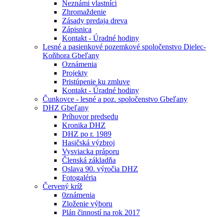
Neznámi vlastníci
Zhromaždenie
Zásady predaja dreva
Zápisnica
Kontakt - Úradné hodiny
Lesné a pasienkové pozemkové spoločenstvo Dielec-
Koňhora Gbeľany
Oznámenia
Projekty
Pristúpenie ku zmluve
Kontakt - Úradné hodiny
Čunkovce - lesné a poz. spoločenstvo Gbeľany
DHZ Gbeľany
Príhovor predsedu
Kronika DHZ
DHZ po r. 1989
Hasičská výzbroj
Vysviacka práporu
Členská základňa
Oslava 90. výročia DHZ
Fotogaléria
Červený kríž
0známenia
Zloženie výboru
Plán činností na rok 2017