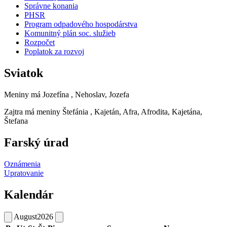
Správne konania
PHSR
Program odpadového hospodárstva
Komunitný plán soc. služieb
Rozpočet
Poplatok za rozvoj
Sviatok
Meniny má
Jozefína
, Nehoslav, Jozefa
Zajtra má meniny
Štefánia
, Kajetán, Afra, Afrodita, Kajetána,
Štefana
Farský úrad
Oznámenia
Upratovanie
Kalendár
August
2026