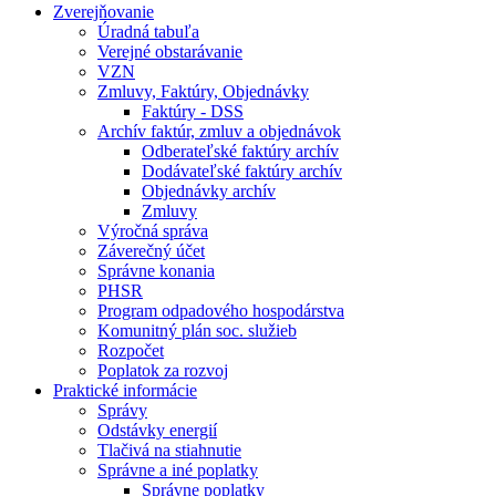
Zverejňovanie
Úradná tabuľa
Verejné obstarávanie
VZN
Zmluvy, Faktúry, Objednávky
Faktúry - DSS
Archív faktúr, zmluv a objednávok
Odberateľské faktúry archív
Dodávateľské faktúry archív
Objednávky archív
Zmluvy
Výročná správa
Záverečný účet
Správne konania
PHSR
Program odpadového hospodárstva
Komunitný plán soc. služieb
Rozpočet
Poplatok za rozvoj
Praktické informácie
Správy
Odstávky energií
Tlačivá na stiahnutie
Správne a iné poplatky
Správne poplatky