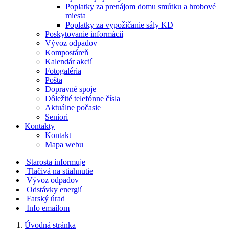
Poplatky za prenájom domu smútku a hrobové
miesta
Poplatky za vypožičanie sály KD
Poskytovanie informácií
Vývoz odpadov
Kompostáreň
Kalendár akcií
Fotogaléria
Pošta
Dopravné spoje
Dôležité telefónne čísla
Aktuálne počasie
Seniori
Kontakty
Kontakt
Mapa webu
Starosta informuje
Tlačivá na stiahnutie
Vývoz odpadov
Odstávky energií
Farský úrad
Info emailom
Úvodná stránka