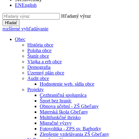
EN
English
Hľadaný výraz
Hľadať
rozšírené vyhľadávanie
Obec
História obce
Poloha obce
Štatút obce
Vlajka a erb obce
Demografia
Územný plán obce
Audit obce
Hodnotenie web. sídla obce
Projekty
Cezhraničná spolupráca
Šport bez hraníc
Obnova učební - ZŠ Gbeľany
Materská škola Gbeľany
Multifunkčné ihrisko
Migračné výzvy
Fotovoltika - ZPS sv. Barborky
Zlepšenie vzdelávania ZŠ Gbeľany