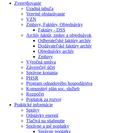
Zverejňovanie
Úradná tabuľa
Verejné obstarávanie
VZN
Zmluvy, Faktúry, Objednávky
Faktúry - DSS
Archív faktúr, zmluv a objednávok
Odberateľské faktúry archív
Dodávateľské faktúry archív
Objednávky archív
Zmluvy
Výročná správa
Záverečný účet
Správne konania
PHSR
Program odpadového hospodárstva
Komunitný plán soc. služieb
Rozpočet
Poplatok za rozvoj
Praktické informácie
Správy
Odstávky energií
Tlačivá na stiahnutie
Správne a iné poplatky
Správne poplatky