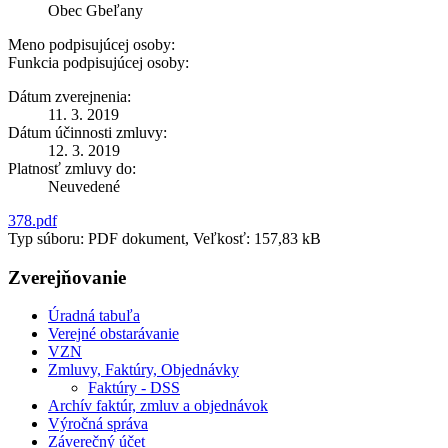
Obec Gbeľany
Meno podpisujúcej osoby:
Funkcia podpisujúcej osoby:
Dátum zverejnenia:
11. 3. 2019
Dátum účinnosti zmluvy:
12. 3. 2019
Platnosť zmluvy do:
Neuvedené
378.pdf
Typ súboru: PDF dokument, Veľkosť: 157,83 kB
Zverejňovanie
Úradná tabuľa
Verejné obstarávanie
VZN
Zmluvy, Faktúry, Objednávky
Faktúry - DSS
Archív faktúr, zmluv a objednávok
Výročná správa
Záverečný účet