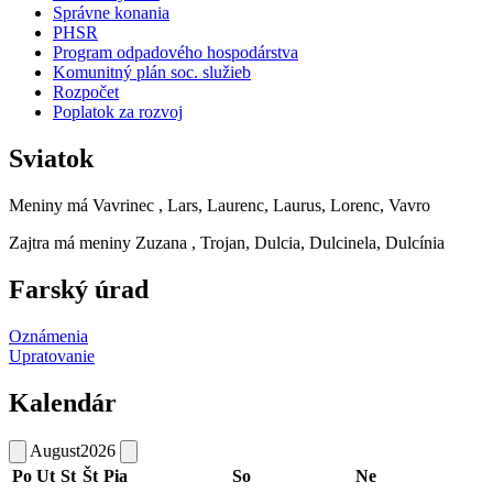
Správne konania
PHSR
Program odpadového hospodárstva
Komunitný plán soc. služieb
Rozpočet
Poplatok za rozvoj
Sviatok
Meniny má
Vavrinec
, Lars, Laurenc, Laurus, Lorenc, Vavro
Zajtra má meniny
Zuzana
, Trojan, Dulcia, Dulcinela, Dulcínia
Farský úrad
Oznámenia
Upratovanie
Kalendár
August
2026
Po
Ut
St
Št
Pia
So
Ne