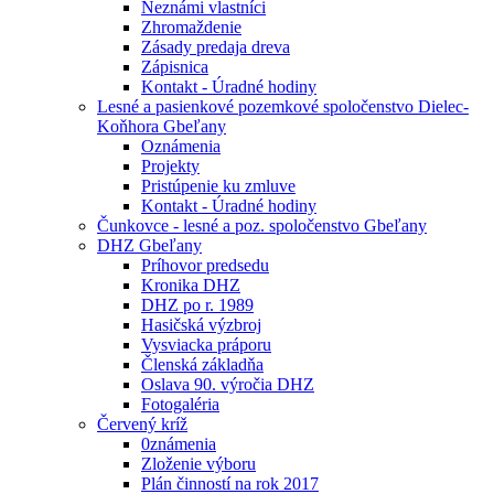
Neznámi vlastníci
Zhromaždenie
Zásady predaja dreva
Zápisnica
Kontakt - Úradné hodiny
Lesné a pasienkové pozemkové spoločenstvo Dielec-
Koňhora Gbeľany
Oznámenia
Projekty
Pristúpenie ku zmluve
Kontakt - Úradné hodiny
Čunkovce - lesné a poz. spoločenstvo Gbeľany
DHZ Gbeľany
Príhovor predsedu
Kronika DHZ
DHZ po r. 1989
Hasičská výzbroj
Vysviacka práporu
Členská základňa
Oslava 90. výročia DHZ
Fotogaléria
Červený kríž
0známenia
Zloženie výboru
Plán činností na rok 2017