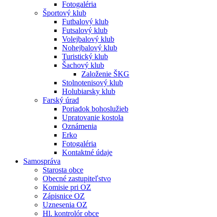
Fotogaléria
Športový klub
Futbalový klub
Futsalový klub
Volejbalový klub
Nohejbalový klub
Turistický klub
Šachový klub
Založenie ŠKG
Stolnotenisový klub
Holubiarsky klub
Farský úrad
Poriadok bohoslužieb
Upratovanie kostola
Oznámenia
Erko
Fotogaléria
Kontaktné údaje
Samospráva
Starosta obce
Obecné zastupiteľstvo
Komisie pri OZ
Zápisnice OZ
Uznesenia OZ
Hl. kontrolór obce