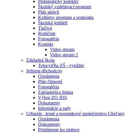
Pedagogický kolektív
Školský vzdelávací program
Plán aktivít
Kultúrny program a podujatia
Školská jedáleň
Tlačivá
Rodičom
Fotogaléria
Kontakt
Video stream
Video stream 2
Základná škola
Telocvičňa ZŠ - využitie
Jednota dôchodcov
Oznámenia
Plán činností
Fotogaléria
Zakladajúca listina
Výbor ZO JDS
Dokumenty
Informácie a rady
Urbariát - lesné a pozemkové spoločenstvo Gbeľany
Oznámenia
Dokumenty
Pristúpenie ku zmluve