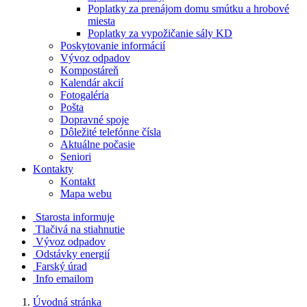
Poplatky za prenájom domu smútku a hrobové
miesta
Poplatky za vypožičanie sály KD
Poskytovanie informácií
Vývoz odpadov
Kompostáreň
Kalendár akcií
Fotogaléria
Pošta
Dopravné spoje
Dôležité telefónne čísla
Aktuálne počasie
Seniori
Kontakty
Kontakt
Mapa webu
Starosta informuje
Tlačivá na stiahnutie
Vývoz odpadov
Odstávky energií
Farský úrad
Info emailom
Úvodná stránka