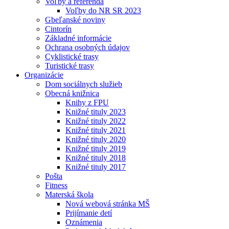
Voľby a referendá
Voľby do NR SR 2023
Gbeľanské noviny
Cintorín
Základné informácie
Ochrana osobných údajov
Cyklistické trasy
Turistické trasy
Organizácie
Dom sociálnych služieb
Obecná knižnica
Knihy z FPU
Knižné tituly 2023
Knižné tituly 2022
Knižné tituly 2021
Knižné tituly 2020
Knižné tituly 2019
Knižné tituly 2018
Knižné tituly 2017
Pošta
Fitness
Materská škola
Nová webová stránka MŠ
Prijímanie detí
Oznámenia