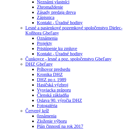
Neznámi vlastníci
Zhromaždenie
Zásady predaja dreva
Zápisnica
Kontakt - Úradné hodiny
Lesné a pasienkové pozemkové spoločenstvo Dielec-
Koňhora Gbeľany
Oznámenia
Projekty
Pristúpenie ku zmluve
Kontakt - Úradné hodiny
Čunkovce - lesné a poz. spoločenstvo Gbeľany
DHZ Gbeľany
Príhovor predsedu
Kronika DHZ
DHZ po r. 1989
Hasičská výzbroj
Vysviacka práporu
Členská základňa
Oslava 90. výročia DHZ
Fotogaléria
Červený kríž
0známenia
Zloženie výboru
Plán činností na rok 2017