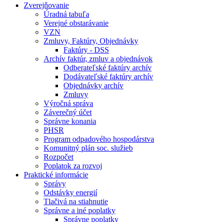
Zverejňovanie
Úradná tabuľa
Verejné obstarávanie
VZN
Zmluvy, Faktúry, Objednávky
Faktúry - DSS
Archív faktúr, zmluv a objednávok
Odberateľské faktúry archív
Dodávateľské faktúry archív
Objednávky archív
Zmluvy
Výročná správa
Záverečný účet
Správne konania
PHSR
Program odpadového hospodárstva
Komunitný plán soc. služieb
Rozpočet
Poplatok za rozvoj
Praktické informácie
Správy
Odstávky energií
Tlačivá na stiahnutie
Správne a iné poplatky
Správne poplatky