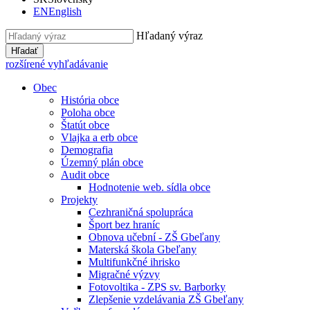
EN
English
Hľadaný výraz
Hľadať
rozšírené vyhľadávanie
Obec
História obce
Poloha obce
Štatút obce
Vlajka a erb obce
Demografia
Územný plán obce
Audit obce
Hodnotenie web. sídla obce
Projekty
Cezhraničná spolupráca
Šport bez hraníc
Obnova učební - ZŠ Gbeľany
Materská škola Gbeľany
Multifunkčné ihrisko
Migračné výzvy
Fotovoltika - ZPS sv. Barborky
Zlepšenie vzdelávania ZŠ Gbeľany