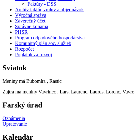
Faktúry - DSS
Archív faktúr, zmluv a objednávok
Výročná správa
Záverečný účet
Správne konania
PHSR
Program odpadového hospodárstva
Komunitný plán soc. služieb
Rozpočet
Poplatok za rozvoj
Sviatok
Meniny má
Ľubomíra
, Rastic
Zajtra má meniny
Vavrinec
, Lars, Laurenc, Laurus, Lorenc, Vavro
Farský úrad
Oznámenia
Upratovanie
Kalendár