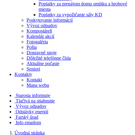
Poplatky za prenájom domu smútku a hrobové
miesta
Poplatky za vypožičanie sály KD
Poskytovanie informácií
Vývoz odpadov
Kompostáreň
Kalendár akcií
Fotogaléria
Pošta
Dopravné spoje
Dôležité telefónne čísla
Aktuálne počasie
Seniori
Kontakty
Kontakt
Mapa webu
Starosta informuje
Tlačivá na stiahnutie
Vývoz odpadov
Odstávky energií
Farský úrad
Info emailom
Úvodná stránka