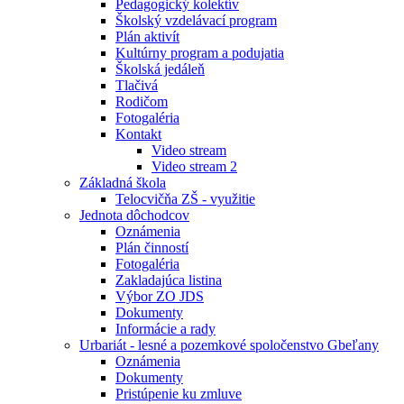
Pedagogický kolektív
Školský vzdelávací program
Plán aktivít
Kultúrny program a podujatia
Školská jedáleň
Tlačivá
Rodičom
Fotogaléria
Kontakt
Video stream
Video stream 2
Základná škola
Telocvičňa ZŠ - využitie
Jednota dôchodcov
Oznámenia
Plán činností
Fotogaléria
Zakladajúca listina
Výbor ZO JDS
Dokumenty
Informácie a rady
Urbariát - lesné a pozemkové spoločenstvo Gbeľany
Oznámenia
Dokumenty
Pristúpenie ku zmluve