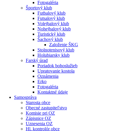
Fotogaléria
Športový klub
Futbalový klub
Futsalový klub
Volejbalový klub
Nohejbalový klub
Turistický klub
Šachový klub
Založenie ŠKG
Stolnotenisový klub
Holubiarsky klub
Farský úrad
Poriadok bohoslužieb
Upratovanie kostola
Oznámenia
Erko
Fotogaléria
Kontaktné údaje
Samospráva
Starosta obce
Obecné zastupiteľstvo
Komisie pri OZ
Zápisnice OZ
Uznesenia OZ
Hl. kontrolór obce