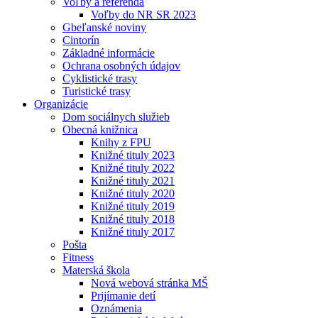
Voľby a referendá
Voľby do NR SR 2023
Gbeľanské noviny
Cintorín
Základné informácie
Ochrana osobných údajov
Cyklistické trasy
Turistické trasy
Organizácie
Dom sociálnych služieb
Obecná knižnica
Knihy z FPU
Knižné tituly 2023
Knižné tituly 2022
Knižné tituly 2021
Knižné tituly 2020
Knižné tituly 2019
Knižné tituly 2018
Knižné tituly 2017
Pošta
Fitness
Materská škola
Nová webová stránka MŠ
Prijímanie detí
Oznámenia