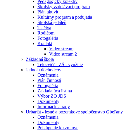
Pedagogický kolektív
Školský vzdelávací program
Plán aktivít
Kultúrny program a podujatia
Školská jedáleň
Tlačivá
Rodičom
Fotogaléria
Kontakt
Video stream
Video stream 2
Základná škola
Telocvičňa ZŠ - využitie
Jednota dôchodcov
Oznámenia
Plán činností
Fotogaléria
Zakladajúca listina
Výbor ZO JDS
Dokumenty
Informácie a rady
Urbariát - lesné a pozemkové spoločenstvo Gbeľany
Oznámenia
Dokumenty
Pristúpenie ku zmluve