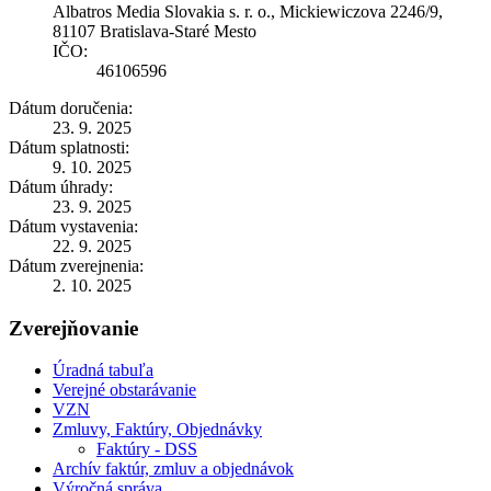
Albatros Media Slovakia s. r. o., Mickiewiczova 2246/9,
81107 Bratislava-Staré Mesto
IČO:
46106596
Dátum doručenia:
23. 9. 2025
Dátum splatnosti:
9. 10. 2025
Dátum úhrady:
23. 9. 2025
Dátum vystavenia:
22. 9. 2025
Dátum zverejnenia:
2. 10. 2025
Zverejňovanie
Úradná tabuľa
Verejné obstarávanie
VZN
Zmluvy, Faktúry, Objednávky
Faktúry - DSS
Archív faktúr, zmluv a objednávok
Výročná správa