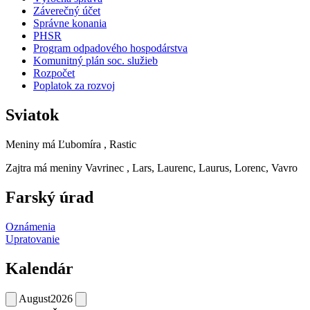
Záverečný účet
Správne konania
PHSR
Program odpadového hospodárstva
Komunitný plán soc. služieb
Rozpočet
Poplatok za rozvoj
Sviatok
Meniny má
Ľubomíra
, Rastic
Zajtra má meniny
Vavrinec
, Lars, Laurenc, Laurus, Lorenc, Vavro
Farský úrad
Oznámenia
Upratovanie
Kalendár
August
2026