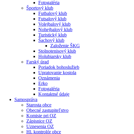
Fotogaléria
Športový klub
Futbalový klub
Futsalový klub
Volejbalový klub
Nohejbalový klub
Turistický klub
Šachový klub
Založenie ŠKG
Stolnotenisový klub
Holubiarsky klub
Farský úrad
Poriadok bohoslužieb
Upratovanie kostola
Oznámenia
Erko
Fotogaléria
Kontaktné údaje
Samospráva
Starosta obce
Obecné zastupiteľstvo
Komisie pri OZ
Zápisnice OZ
Uznesenia OZ
Hl. kontrolór obce