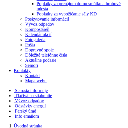
Poplatky za prenájom domu smútku a hrobové
miesta
Poplatky za vypožičanie sály KD
Poskytovanie informácií
Vývoz odpadov
Kompostáreň
Kalendár akcií
Fotogaléria
Pošta
Dopravné spoje
Dôležité telefónne čísla
Aktuálne počasie
Seniori
Kontakty
Kontakt
Mapa webu
Starosta informuje
Tlačivá na stiahnutie
Vývoz odpadov
Odstávky energií
Farský úrad
Info emailom
Úvodná stránka