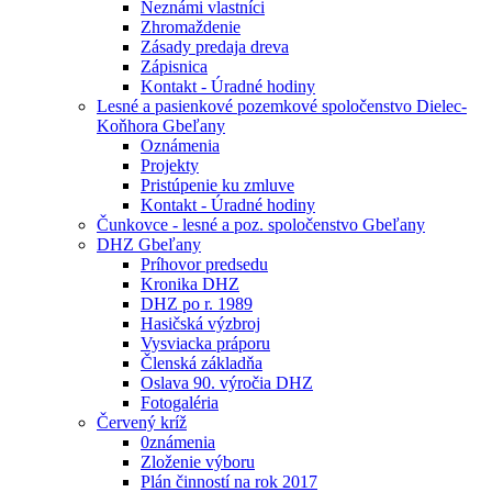
Neznámi vlastníci
Zhromaždenie
Zásady predaja dreva
Zápisnica
Kontakt - Úradné hodiny
Lesné a pasienkové pozemkové spoločenstvo Dielec-
Koňhora Gbeľany
Oznámenia
Projekty
Pristúpenie ku zmluve
Kontakt - Úradné hodiny
Čunkovce - lesné a poz. spoločenstvo Gbeľany
DHZ Gbeľany
Príhovor predsedu
Kronika DHZ
DHZ po r. 1989
Hasičská výzbroj
Vysviacka práporu
Členská základňa
Oslava 90. výročia DHZ
Fotogaléria
Červený kríž
0známenia
Zloženie výboru
Plán činností na rok 2017