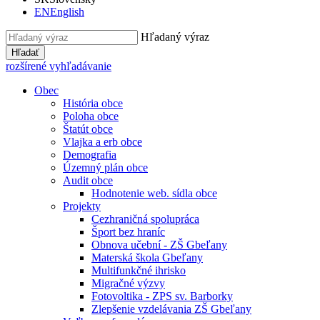
EN
English
Hľadaný výraz
Hľadať
rozšírené vyhľadávanie
Obec
História obce
Poloha obce
Štatút obce
Vlajka a erb obce
Demografia
Územný plán obce
Audit obce
Hodnotenie web. sídla obce
Projekty
Cezhraničná spolupráca
Šport bez hraníc
Obnova učební - ZŠ Gbeľany
Materská škola Gbeľany
Multifunkčné ihrisko
Migračné výzvy
Fotovoltika - ZPS sv. Barborky
Zlepšenie vzdelávania ZŠ Gbeľany