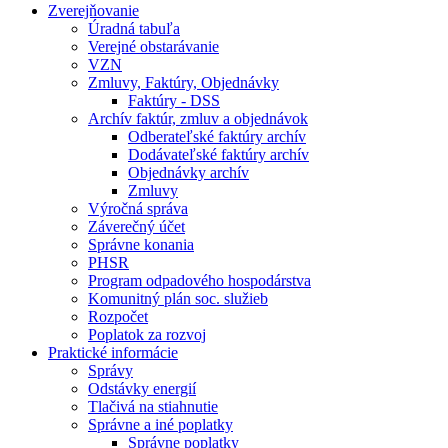
Zverejňovanie
Úradná tabuľa
Verejné obstarávanie
VZN
Zmluvy, Faktúry, Objednávky
Faktúry - DSS
Archív faktúr, zmluv a objednávok
Odberateľské faktúry archív
Dodávateľské faktúry archív
Objednávky archív
Zmluvy
Výročná správa
Záverečný účet
Správne konania
PHSR
Program odpadového hospodárstva
Komunitný plán soc. služieb
Rozpočet
Poplatok za rozvoj
Praktické informácie
Správy
Odstávky energií
Tlačivá na stiahnutie
Správne a iné poplatky
Správne poplatky