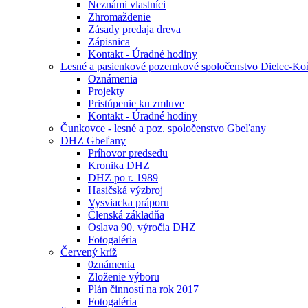
Neznámi vlastníci
Zhromaždenie
Zásady predaja dreva
Zápisnica
Kontakt - Úradné hodiny
Lesné a pasienkové pozemkové spoločenstvo Dielec-K
Oznámenia
Projekty
Pristúpenie ku zmluve
Kontakt - Úradné hodiny
Čunkovce - lesné a poz. spoločenstvo Gbeľany
DHZ Gbeľany
Príhovor predsedu
Kronika DHZ
DHZ po r. 1989
Hasičská výzbroj
Vysviacka práporu
Členská základňa
Oslava 90. výročia DHZ
Fotogaléria
Červený kríž
0známenia
Zloženie výboru
Plán činností na rok 2017
Fotogaléria