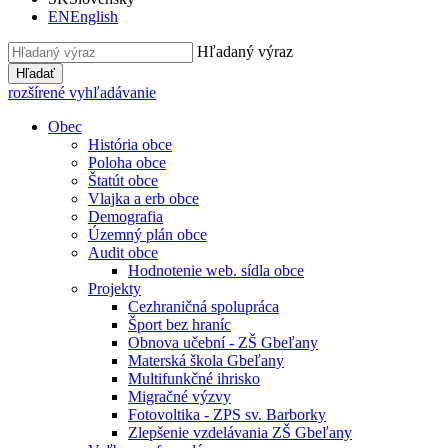
EN
English
Hľadaný výraz
Hľadať
rozšírené vyhľadávanie
Obec
História obce
Poloha obce
Štatút obce
Vlajka a erb obce
Demografia
Územný plán obce
Audit obce
Hodnotenie web. sídla obce
Projekty
Cezhraničná spolupráca
Šport bez hraníc
Obnova učební - ZŠ Gbeľany
Materská škola Gbeľany
Multifunkčné ihrisko
Migračné výzvy
Fotovoltika - ZPS sv. Barborky
Zlepšenie vzdelávania ZŠ Gbeľany