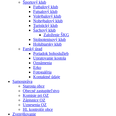
Športový klub
Futbalový klub
Futsalový klub
Volejbalový klub
Nohejbalový klub
Turistický klub
Šachový klub
Založenie ŠKG
Stolnotenisový klub
Holubiarsky klub
Farský úrad
Poriadok bohoslužieb
Upratovanie kostola
Oznámenia
Erko
Fotogaléria
Kontaktné údaje
Samospráva
Starosta obce
Obecné zastupiteľstvo
Komisie pri OZ
Zápisnice OZ
Uznesenia OZ
Hl. kontrolór obce
Zverejňovanie