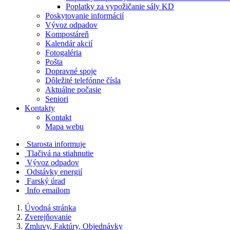
Poplatky za vypožičanie sály KD
Poskytovanie informácií
Vývoz odpadov
Kompostáreň
Kalendár akcií
Fotogaléria
Pošta
Dopravné spoje
Dôležité telefónne čísla
Aktuálne počasie
Seniori
Kontakty
Kontakt
Mapa webu
Starosta informuje
Tlačivá na stiahnutie
Vývoz odpadov
Odstávky energií
Farský úrad
Info emailom
Úvodná stránka
Zverejňovanie
Zmluvy, Faktúry, Objednávky