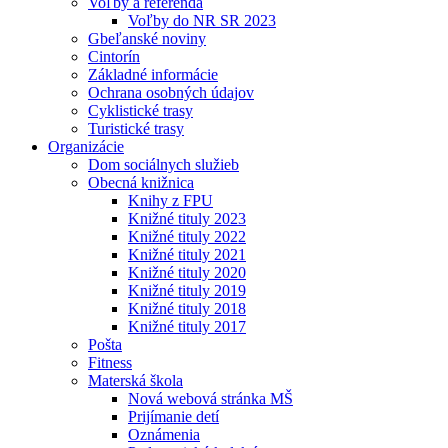
Voľby a referendá
Voľby do NR SR 2023
Gbeľanské noviny
Cintorín
Základné informácie
Ochrana osobných údajov
Cyklistické trasy
Turistické trasy
Organizácie
Dom sociálnych služieb
Obecná knižnica
Knihy z FPU
Knižné tituly 2023
Knižné tituly 2022
Knižné tituly 2021
Knižné tituly 2020
Knižné tituly 2019
Knižné tituly 2018
Knižné tituly 2017
Pošta
Fitness
Materská škola
Nová webová stránka MŠ
Prijímanie detí
Oznámenia