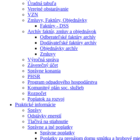
Úradná tabuľa
Verejné obstarávanie
VZN
Zmluvy, Faktúry, Objednávky
Faktúry - DSS
Archív faktúr, zmluv a objednávok
Odberateľské faktúry archív
Dodávateľské faktúry archív
Objednávky archív
Zmluvy
Výročná správa
Záverečný účet
Správne konania
PHSR
Program odpadového hospodárstva
Komunitný plán soc. služieb
Rozpočet
Poplatok za rozvoj
Praktické informácie
Správy
Odstávky energií
Tlačivá na stiahnutie
Správne a iné poplatky
Správne poplatky
Poplatky za prenájom domu smútku a hrobové mie