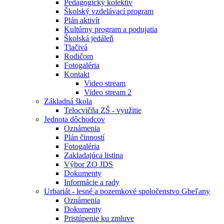
Pedagogický kolektív
Školský vzdelávací program
Plán aktivít
Kultúrny program a podujatia
Školská jedáleň
Tlačivá
Rodičom
Fotogaléria
Kontakt
Video stream
Video stream 2
Základná škola
Telocvičňa ZŠ - využitie
Jednota dôchodcov
Oznámenia
Plán činností
Fotogaléria
Zakladajúca listina
Výbor ZO JDS
Dokumenty
Informácie a rady
Urbariát - lesné a pozemkové spoločenstvo Gbeľany
Oznámenia
Dokumenty
Pristúpenie ku zmluve