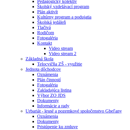
Pedagogický kolektív
Školský vzdelávací program
Plán aktivít
Kultúrny program a podujatia
Školská jedáleň
Tlačivá
Rodičom
Fotogaléria
Kontakt
Video stream
Video stream 2
Základná škola
Telocvičňa ZŠ - využitie
Jednota dôchodcov
Oznámenia
Plán činností
Fotogaléria
Zakladajúca listina
Výbor ZO JDS
Dokumenty
Informácie a rady
Urbariát - lesné a pozemkové spoločenstvo Gbeľany
Oznámenia
Dokumenty
Pristúpenie ku zmluve