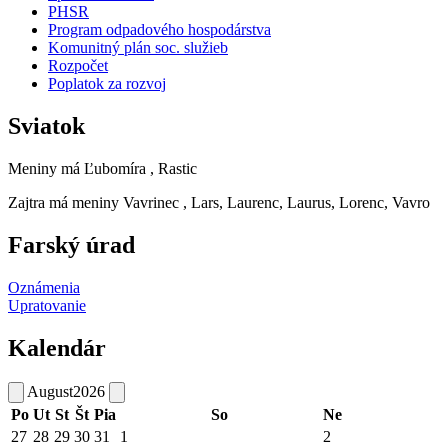
PHSR
Program odpadového hospodárstva
Komunitný plán soc. služieb
Rozpočet
Poplatok za rozvoj
Sviatok
Meniny má
Ľubomíra
, Rastic
Zajtra má meniny
Vavrinec
, Lars, Laurenc, Laurus, Lorenc, Vavro
Farský úrad
Oznámenia
Upratovanie
Kalendár
August
2026
Po
Ut
St
Št
Pia
So
Ne
27
28
29
30
31
1
2