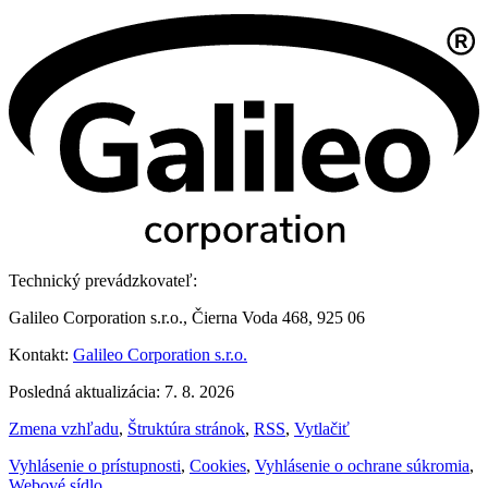
Technický prevádzkovateľ:
Galileo Corporation s.r.o., Čierna Voda 468, 925 06
Kontakt:
Galileo Corporation s.r.o.
Posledná aktualizácia: 7. 8. 2026
Zmena vzhľadu
,
Štruktúra stránok
,
RSS
,
Vytlačiť
Vyhlásenie o prístupnosti
,
Cookies
,
Vyhlásenie o ochrane súkromia
,
Webové sídlo