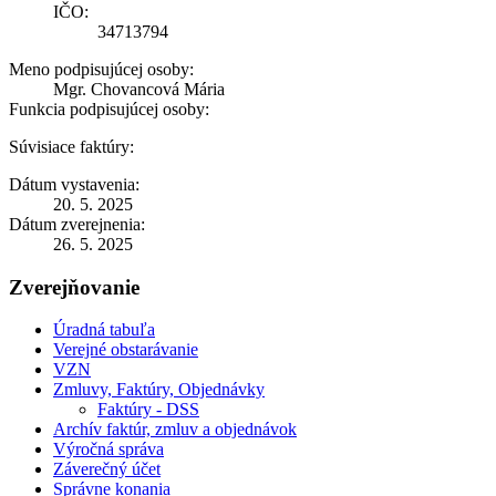
IČO:
34713794
Meno podpisujúcej osoby:
Mgr. Chovancová Mária
Funkcia podpisujúcej osoby:
Súvisiace faktúry:
Dátum vystavenia:
20. 5. 2025
Dátum zverejnenia:
26. 5. 2025
Zverejňovanie
Úradná tabuľa
Verejné obstarávanie
VZN
Zmluvy, Faktúry, Objednávky
Faktúry - DSS
Archív faktúr, zmluv a objednávok
Výročná správa
Záverečný účet
Správne konania