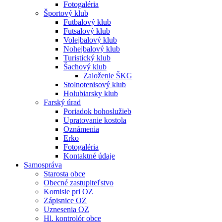
Fotogaléria
Športový klub
Futbalový klub
Futsalový klub
Volejbalový klub
Nohejbalový klub
Turistický klub
Šachový klub
Založenie ŠKG
Stolnotenisový klub
Holubiarsky klub
Farský úrad
Poriadok bohoslužieb
Upratovanie kostola
Oznámenia
Erko
Fotogaléria
Kontaktné údaje
Samospráva
Starosta obce
Obecné zastupiteľstvo
Komisie pri OZ
Zápisnice OZ
Uznesenia OZ
Hl. kontrolór obce