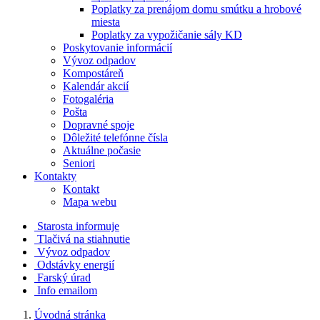
Poplatky za prenájom domu smútku a hrobové
miesta
Poplatky za vypožičanie sály KD
Poskytovanie informácií
Vývoz odpadov
Kompostáreň
Kalendár akcií
Fotogaléria
Pošta
Dopravné spoje
Dôležité telefónne čísla
Aktuálne počasie
Seniori
Kontakty
Kontakt
Mapa webu
Starosta informuje
Tlačivá na stiahnutie
Vývoz odpadov
Odstávky energií
Farský úrad
Info emailom
Úvodná stránka