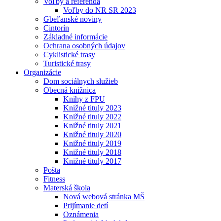
Voľby a referendá
Voľby do NR SR 2023
Gbeľanské noviny
Cintorín
Základné informácie
Ochrana osobných údajov
Cyklistické trasy
Turistické trasy
Organizácie
Dom sociálnych služieb
Obecná knižnica
Knihy z FPU
Knižné tituly 2023
Knižné tituly 2022
Knižné tituly 2021
Knižné tituly 2020
Knižné tituly 2019
Knižné tituly 2018
Knižné tituly 2017
Pošta
Fitness
Materská škola
Nová webová stránka MŠ
Prijímanie detí
Oznámenia