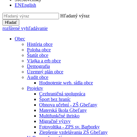
EN
English
Hľadaný výraz
Hľadať
rozšírené vyhľadávanie
Obec
História obce
Poloha obce
Štatút obce
Vlajka a erb obce
Demografia
Územný plán obce
Audit obce
Hodnotenie web. sídla obce
Projekty
Cezhraničná spolupráca
Šport bez hraníc
Obnova učební - ZŠ Gbeľany
Materská škola Gbeľany
Multifunkčné ihrisko
Migračné výzvy
Fotovoltika - ZPS sv. Barborky
Zlepšenie vzdelávania ZŠ Gbeľany