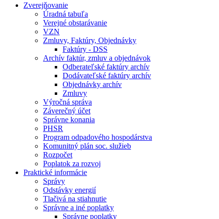
Zverejňovanie
Úradná tabuľa
Verejné obstarávanie
VZN
Zmluvy, Faktúry, Objednávky
Faktúry - DSS
Archív faktúr, zmluv a objednávok
Odberateľské faktúry archív
Dodávateľské faktúry archív
Objednávky archív
Zmluvy
Výročná správa
Záverečný účet
Správne konania
PHSR
Program odpadového hospodárstva
Komunitný plán soc. služieb
Rozpočet
Poplatok za rozvoj
Praktické informácie
Správy
Odstávky energií
Tlačivá na stiahnutie
Správne a iné poplatky
Správne poplatky