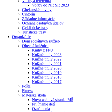
Voľby a referendá
Voľby do NR SR 2023
Gbeľanské noviny
Cintorín
Základné informácie
Ochrana osobných údajov
Cyklistické trasy
Turistické trasy
Organizácie
Dom sociálnych služieb
Obecná knižnica
Knihy z FPU
Knižné tituly 2023
Knižné tituly 2022
Knižné tituly 2021
Knižné tituly 2020
Knižné tituly 2019
Knižné tituly 2018
Knižné tituly 2017
Pošta
Fitness
Materská škola
Nová webová stránka MŠ
Prijímanie detí
Oznámenia