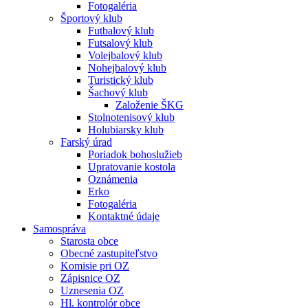
Fotogaléria
Športový klub
Futbalový klub
Futsalový klub
Volejbalový klub
Nohejbalový klub
Turistický klub
Šachový klub
Založenie ŠKG
Stolnotenisový klub
Holubiarsky klub
Farský úrad
Poriadok bohoslužieb
Upratovanie kostola
Oznámenia
Erko
Fotogaléria
Kontaktné údaje
Samospráva
Starosta obce
Obecné zastupiteľstvo
Komisie pri OZ
Zápisnice OZ
Uznesenia OZ
Hl. kontrolór obce