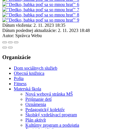
Dátum vloženia:
2. 11. 2023 18:35
Dátum poslednej aktualizácie:
2. 11. 2023 18:48
Autor:
Správca Webu
Organizácie
Dom sociálnych služieb
Obecná knižnica
Pošta
Fitness
Materská škola
Nová webová stránka MŠ
Prijímanie detí
Oznámenia
Pedagogický kolektív
Školský vzdelávací program
Plán aktivít
Kultúrny program a podujatia