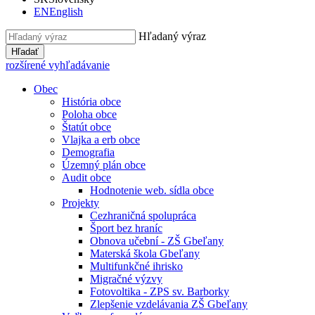
EN
English
Hľadaný výraz
Hľadať
rozšírené vyhľadávanie
Obec
História obce
Poloha obce
Štatút obce
Vlajka a erb obce
Demografia
Územný plán obce
Audit obce
Hodnotenie web. sídla obce
Projekty
Cezhraničná spolupráca
Šport bez hraníc
Obnova učební - ZŠ Gbeľany
Materská škola Gbeľany
Multifunkčné ihrisko
Migračné výzvy
Fotovoltika - ZPS sv. Barborky
Zlepšenie vzdelávania ZŠ Gbeľany