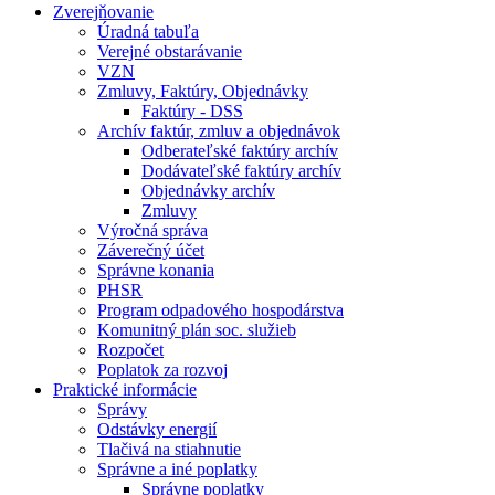
Zverejňovanie
Úradná tabuľa
Verejné obstarávanie
VZN
Zmluvy, Faktúry, Objednávky
Faktúry - DSS
Archív faktúr, zmluv a objednávok
Odberateľské faktúry archív
Dodávateľské faktúry archív
Objednávky archív
Zmluvy
Výročná správa
Záverečný účet
Správne konania
PHSR
Program odpadového hospodárstva
Komunitný plán soc. služieb
Rozpočet
Poplatok za rozvoj
Praktické informácie
Správy
Odstávky energií
Tlačivá na stiahnutie
Správne a iné poplatky
Správne poplatky