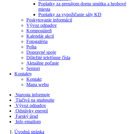
Poplatky za prenájom domu smútku a hrobové
miesta
Poplatky za vypožičanie sály KD
Poskytovanie informácií
Vývoz odpadov
Kompostáreň
Kalendár akcií
Fotogaléria
Pošta
Dopravné spoje
Dôležité telefónne čísla
Aktuálne počasie
Seniori
Kontakty
Kontakt
Mapa webu
Starosta informuje
Tlačivá na stiahnutie
Vývoz odpadov
Odstávky energií
Farský úrad
Info emailom
Úvodná stránka