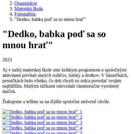
Organizácie
Materská škola
Fotogaléria
"Dedko, babka poď sa so mnou hrať"
"Dedko, babka poď sa so
mnou hrať"
2023
Aj v našej materskej škole sme krátkym programom a spoločnými
aktivitami privítali starých rodičov, babky a dedkov. V básničkách,
pesničkách bolo všetko, čo deti chceli zo srdca povedať svojim
najbližším. Malými rúčkami odovzdali vlastnoručne vyrobený
darček.
Ďakujeme a tešíme sa na ďalšie spoločne strávené chvíle.