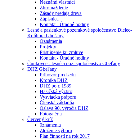
Neznámi vlastníci
Zhromaždenie
Zásady predaja dreva
Zápisnica
Kontakt - Úradné hodiny
Lesné a pasienkové pozemkové spoločenstvo Dielec-
Koňhora Gbeľany
Oznámenia
Projekty
Pristúpenie ku zmluve
Kontakt - Úradné hodiny
Čunkovce - lesné a poz. spoločenstvo Gbeľany
DHZ Gbeľany
Príhovor predsedu
Kronika DHZ
DHZ po r. 1989
Hasičská výzbroj
Vysviacka práporu
Členská základňa
Oslava 90. výročia DHZ
Fotogaléria
Červený kríž
0známenia
Zloženie výboru
Plán činností na rok 2017