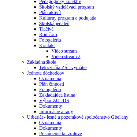
Pedagogický kolektív
Školský vzdelávací program
Plán aktivít
Kultúrny program a podujatia
Školská jedáleň
Tlačivá
Rodičom
Fotogaléria
Kontakt
Video stream
Video stream 2
Základná škola
Telocvičňa ZŠ - využitie
Jednota dôchodcov
Oznámenia
Plán činností
Fotogaléria
Zakladajúca listina
Výbor ZO JDS
Dokumenty
Informácie a rady
Urbariát - lesné a pozemkové spoločenstvo Gbeľany
Oznámenia
Dokumenty
Pristúpenie ku zmluve