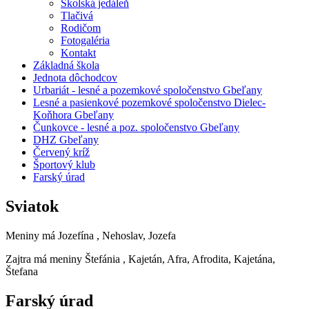
Školská jedáleň
Tlačivá
Rodičom
Fotogaléria
Kontakt
Základná škola
Jednota dôchodcov
Urbariát - lesné a pozemkové spoločenstvo Gbeľany
Lesné a pasienkové pozemkové spoločenstvo Dielec-
Koňhora Gbeľany
Čunkovce - lesné a poz. spoločenstvo Gbeľany
DHZ Gbeľany
Červený kríž
Športový klub
Farský úrad
Sviatok
Meniny má
Jozefína
, Nehoslav, Jozefa
Zajtra má meniny
Štefánia
, Kajetán, Afra, Afrodita, Kajetána,
Štefana
Farský úrad