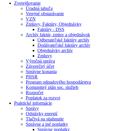
Zverejňovanie
Úradná tabuľa
Verejné obstarávanie
VZN
Zmluvy, Faktúry, Objednávky
Faktúry - DSS
Archív faktúr, zmluv a objednávok
Odberateľské faktúry archív
Dodávateľské faktúry archív
Objednávky archív
Zmluvy
Výročná správa
Záverečný účet
Správne konania
PHSR
Program odpadového hospodárstva
Komunitný plán soc. služieb
Rozpočet
Poplatok za rozvoj
Praktické informácie
Správy
Odstávky energií
Tlačivá na stiahnutie
Správne a iné poplatky
Správne poplatky