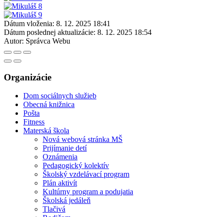
Dátum vloženia:
8. 12. 2025 18:41
Dátum poslednej aktualizácie:
8. 12. 2025 18:54
Autor:
Správca Webu
Organizácie
Dom sociálnych služieb
Obecná knižnica
Pošta
Fitness
Materská škola
Nová webová stránka MŠ
Prijímanie detí
Oznámenia
Pedagogický kolektív
Školský vzdelávací program
Plán aktivít
Kultúrny program a podujatia
Školská jedáleň
Tlačivá