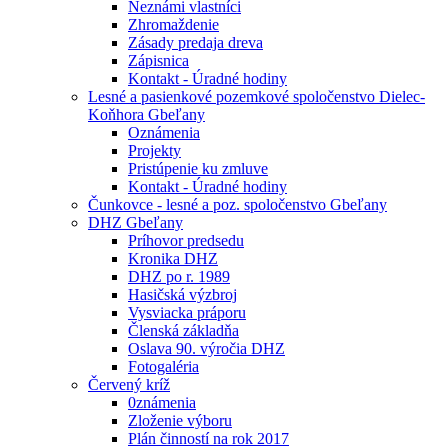
Neznámi vlastníci
Zhromaždenie
Zásady predaja dreva
Zápisnica
Kontakt - Úradné hodiny
Lesné a pasienkové pozemkové spoločenstvo Dielec-
Koňhora Gbeľany
Oznámenia
Projekty
Pristúpenie ku zmluve
Kontakt - Úradné hodiny
Čunkovce - lesné a poz. spoločenstvo Gbeľany
DHZ Gbeľany
Príhovor predsedu
Kronika DHZ
DHZ po r. 1989
Hasičská výzbroj
Vysviacka práporu
Členská základňa
Oslava 90. výročia DHZ
Fotogaléria
Červený kríž
0známenia
Zloženie výboru
Plán činností na rok 2017