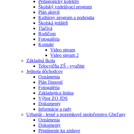
Pedagogický kolektív
Školský vzdelávací program
Plán aktivít
Kultúrny program a podujatia
Školská jedáleň
Tlačivá
Rodičom
Fotogaléria
Kontakt
Video stream
Video stream 2
Základná škola
Telocvičňa ZŠ - využitie
Jednota dôchodcov
Oznámenia
Plán činností
Fotogaléria
Zakladajúca listina
Výbor ZO JDS
Dokumenty
Informácie a rady
Urbariát - lesné a pozemkové spoločenstvo Gbeľany
Oznámenia
Dokumenty
Pristúpenie ku zmluve