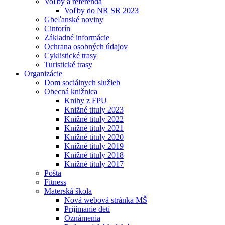
Voľby a referendá
Voľby do NR SR 2023
Gbeľanské noviny
Cintorín
Základné informácie
Ochrana osobných údajov
Cyklistické trasy
Turistické trasy
Organizácie
Dom sociálnych služieb
Obecná knižnica
Knihy z FPU
Knižné tituly 2023
Knižné tituly 2022
Knižné tituly 2021
Knižné tituly 2020
Knižné tituly 2019
Knižné tituly 2018
Knižné tituly 2017
Pošta
Fitness
Materská škola
Nová webová stránka MŠ
Prijímanie detí
Oznámenia