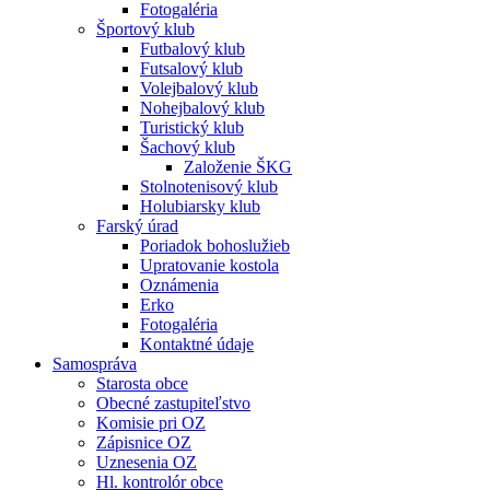
Fotogaléria
Športový klub
Futbalový klub
Futsalový klub
Volejbalový klub
Nohejbalový klub
Turistický klub
Šachový klub
Založenie ŠKG
Stolnotenisový klub
Holubiarsky klub
Farský úrad
Poriadok bohoslužieb
Upratovanie kostola
Oznámenia
Erko
Fotogaléria
Kontaktné údaje
Samospráva
Starosta obce
Obecné zastupiteľstvo
Komisie pri OZ
Zápisnice OZ
Uznesenia OZ
Hl. kontrolór obce