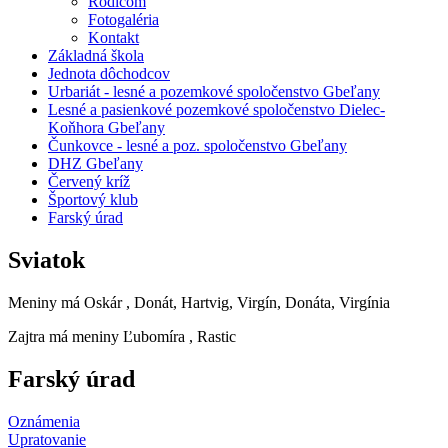
Rodičom
Fotogaléria
Kontakt
Základná škola
Jednota dôchodcov
Urbariát - lesné a pozemkové spoločenstvo Gbeľany
Lesné a pasienkové pozemkové spoločenstvo Dielec-
Koňhora Gbeľany
Čunkovce - lesné a poz. spoločenstvo Gbeľany
DHZ Gbeľany
Červený kríž
Športový klub
Farský úrad
Sviatok
Meniny má
Oskár
, Donát, Hartvig, Virgín, Donáta, Virgínia
Zajtra má meniny
Ľubomíra
, Rastic
Farský úrad
Oznámenia
Upratovanie