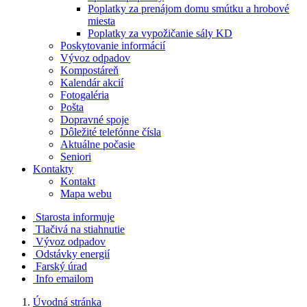
Poplatky za prenájom domu smútku a hrobové
miesta
Poplatky za vypožičanie sály KD
Poskytovanie informácií
Vývoz odpadov
Kompostáreň
Kalendár akcií
Fotogaléria
Pošta
Dopravné spoje
Dôležité telefónne čísla
Aktuálne počasie
Seniori
Kontakty
Kontakt
Mapa webu
Starosta informuje
Tlačivá na stiahnutie
Vývoz odpadov
Odstávky energií
Farský úrad
Info emailom
Úvodná stránka