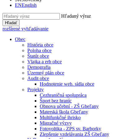
EN
English
Hľadaný výraz
Hľadať
rozšírené vyhľadávanie
Obec
História obce
Poloha obce
Štatút obce
Vlajka a erb obce
Demografia
Územný plán obce
Audit obce
Hodnotenie web. sídla obce
Projekty
Cezhraničná spolupráca
Šport bez hraníc
Obnova učební - ZŠ Gbeľany
Materská škola Gbeľany
Multifunkčné ihrisko
Migračné výzvy
Fotovoltika - ZPS sv. Barborky
Zlepšenie vzdelávania ZŠ Gbeľany