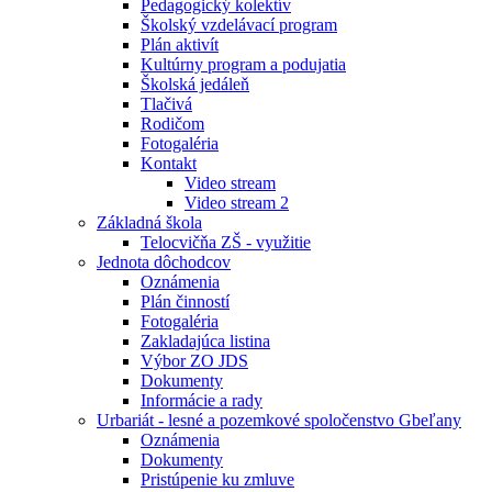
Pedagogický kolektív
Školský vzdelávací program
Plán aktivít
Kultúrny program a podujatia
Školská jedáleň
Tlačivá
Rodičom
Fotogaléria
Kontakt
Video stream
Video stream 2
Základná škola
Telocvičňa ZŠ - využitie
Jednota dôchodcov
Oznámenia
Plán činností
Fotogaléria
Zakladajúca listina
Výbor ZO JDS
Dokumenty
Informácie a rady
Urbariát - lesné a pozemkové spoločenstvo Gbeľany
Oznámenia
Dokumenty
Pristúpenie ku zmluve