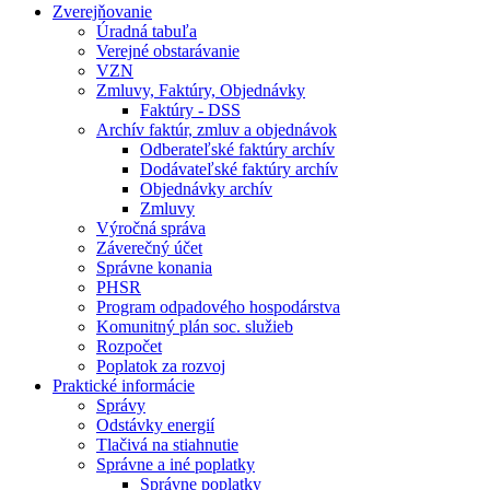
Zverejňovanie
Úradná tabuľa
Verejné obstarávanie
VZN
Zmluvy, Faktúry, Objednávky
Faktúry - DSS
Archív faktúr, zmluv a objednávok
Odberateľské faktúry archív
Dodávateľské faktúry archív
Objednávky archív
Zmluvy
Výročná správa
Záverečný účet
Správne konania
PHSR
Program odpadového hospodárstva
Komunitný plán soc. služieb
Rozpočet
Poplatok za rozvoj
Praktické informácie
Správy
Odstávky energií
Tlačivá na stiahnutie
Správne a iné poplatky
Správne poplatky