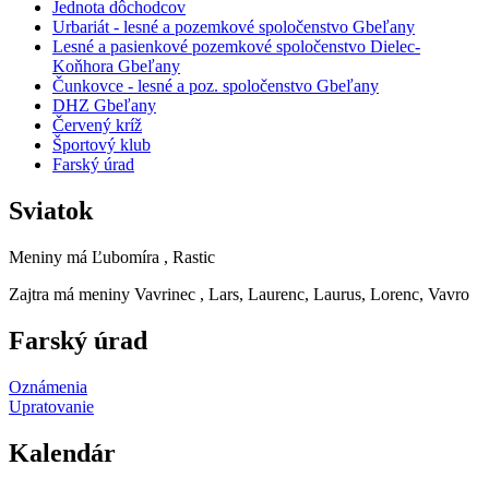
Jednota dôchodcov
Urbariát - lesné a pozemkové spoločenstvo Gbeľany
Lesné a pasienkové pozemkové spoločenstvo Dielec-
Koňhora Gbeľany
Čunkovce - lesné a poz. spoločenstvo Gbeľany
DHZ Gbeľany
Červený kríž
Športový klub
Farský úrad
Sviatok
Meniny má
Ľubomíra
, Rastic
Zajtra má meniny
Vavrinec
, Lars, Laurenc, Laurus, Lorenc, Vavro
Farský úrad
Oznámenia
Upratovanie
Kalendár