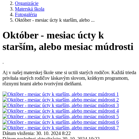
Organizácie
Materská škola
Fotogaléria
Október - mesiac úcty k starším, alebo ...
Október - mesiac úcty k
starším, alebo mesiac múdrosti
.
Aj v našej materskej škole sme si uctili starých rodičov. Každá trieda
privítala starých rodičov láskavým slovom, krátkym programom,
rôznymi hrami alebo tvorivými dielňami.
Dátum vloženia:
30. 10. 2024 8:22
Dátum poslednej aktualizácie:
30. 10. 2024 10:22