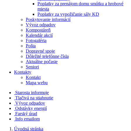
Poplatky za prenájom domu smútku a hrobové
miesta
Poplatky za vypožičanie sály KD
Poskytovanie informácií
Vývoz odpadov
Kompostáreň
Kalendár akcií
Fotogaléria
Pošta
Dopravné spoje
Dôležité telefónne čísla
Aktuálne počasie
Seniori
Kontakty
Kontakt
Mapa webu
Starosta informuje
Tlačivá na stiahnutie
Vývoz odpadov
Odstávky energií
Farský úrad
Info emailom
Úvodná stránka