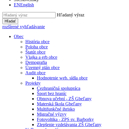
EN
English
Hľadaný výraz
Hľadať
rozšírené vyhľadávanie
Obec
História obce
Poloha obce
Štatút obce
Vlajka a erb obce
Demografia
Územný plán obce
Audit obce
Hodnotenie web. sídla obce
Projekty
Cezhraničná spolupráca
Šport bez hraníc
Obnova učební - ZŠ Gbeľany
Materská škola Gbeľany
Multifunkčné ihrisko
Migračné výzvy
Fotovoltika - ZPS sv. Barborky
Zlepšenie vzdelávania ZŠ Gbeľany