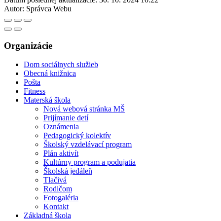
Autor:
Správca Webu
Organizácie
Dom sociálnych služieb
Obecná knižnica
Pošta
Fitness
Materská škola
Nová webová stránka MŠ
Prijímanie detí
Oznámenia
Pedagogický kolektív
Školský vzdelávací program
Plán aktivít
Kultúrny program a podujatia
Školská jedáleň
Tlačivá
Rodičom
Fotogaléria
Kontakt
Základná škola