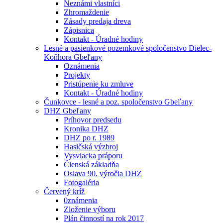
Neznámi vlastníci
Zhromaždenie
Zásady predaja dreva
Zápisnica
Kontakt - Úradné hodiny
Lesné a pasienkové pozemkové spoločenstvo Dielec-
Koňhora Gbeľany
Oznámenia
Projekty
Pristúpenie ku zmluve
Kontakt - Úradné hodiny
Čunkovce - lesné a poz. spoločenstvo Gbeľany
DHZ Gbeľany
Príhovor predsedu
Kronika DHZ
DHZ po r. 1989
Hasičská výzbroj
Vysviacka práporu
Členská základňa
Oslava 90. výročia DHZ
Fotogaléria
Červený kríž
0známenia
Zloženie výboru
Plán činností na rok 2017