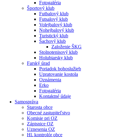
Fotogaléria
Športový klub
Futbalový klub
Futsalový klub
Volejbalový klub
Nohejbalový klub
Turistický klub
Šachový klub
Založenie ŠKG
Stolnotenisový klub
Holubiarsky klub
Farský úrad
Poriadok bohoslužieb
Upratovanie kostola
Oznámenia
Erko
Fotogaléria
Kontaktné údaje
Samospráva
Starosta obce
Obecné zastupiteľstvo
Komisie pri OZ
Zápisnice OZ
Uznesenia OZ
Hl. kontrolór obce