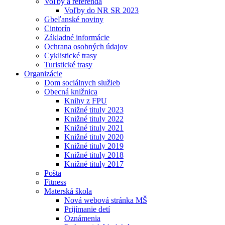
Voľby a referendá
Voľby do NR SR 2023
Gbeľanské noviny
Cintorín
Základné informácie
Ochrana osobných údajov
Cyklistické trasy
Turistické trasy
Organizácie
Dom sociálnych služieb
Obecná knižnica
Knihy z FPU
Knižné tituly 2023
Knižné tituly 2022
Knižné tituly 2021
Knižné tituly 2020
Knižné tituly 2019
Knižné tituly 2018
Knižné tituly 2017
Pošta
Fitness
Materská škola
Nová webová stránka MŠ
Prijímanie detí
Oznámenia