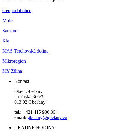
Geoportal obce
Mobis
Samanet
Kia
MAS Terchovská dolina
Mikroregion
MY Žilina
Kontakt
Obec Gbeľany
Urbárska 366/3
013 02 Gbeľany
tel.:
+421 415 980 364
email:
gbelany@gbelany.eu
ÚRADNÉ HODINY