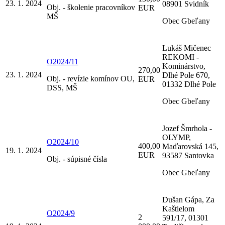
23. 1. 2024
08901 Svidník
Obj. - školenie pracovníkov
EUR
MŠ
Obec Gbeľany
Lukáš Mičenec
REKOMI -
O2024/11
Kominárstvo,
270,00
23. 1. 2024
Dlhé Pole 670,
Obj. - revízie komínov OU,
EUR
01332 Dlhé Pole
DSS, MŠ
Obec Gbeľany
Jozef Šmrhola -
OLYMP,
O2024/10
400,00
Maďarovská 145,
19. 1. 2024
EUR
93587 Santovka
Obj. - súpisné čísla
Obec Gbeľany
Dušan Gápa, Za
Kaštielom
O2024/9
2
591/17, 01301