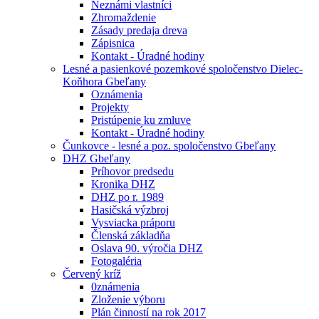
Neznámi vlastníci
Zhromaždenie
Zásady predaja dreva
Zápisnica
Kontakt - Úradné hodiny
Lesné a pasienkové pozemkové spoločenstvo Dielec-
Koňhora Gbeľany
Oznámenia
Projekty
Pristúpenie ku zmluve
Kontakt - Úradné hodiny
Čunkovce - lesné a poz. spoločenstvo Gbeľany
DHZ Gbeľany
Príhovor predsedu
Kronika DHZ
DHZ po r. 1989
Hasičská výzbroj
Vysviacka práporu
Členská základňa
Oslava 90. výročia DHZ
Fotogaléria
Červený kríž
0známenia
Zloženie výboru
Plán činností na rok 2017