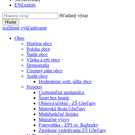
EN
English
Hľadaný výraz
Hľadať
rozšírené vyhľadávanie
Obec
História obce
Poloha obce
Štatút obce
Vlajka a erb obce
Demografia
Územný plán obce
Audit obce
Hodnotenie web. sídla obce
Projekty
Cezhraničná spolupráca
Šport bez hraníc
Obnova učební - ZŠ Gbeľany
Materská škola Gbeľany
Multifunkčné ihrisko
Migračné výzvy
Fotovoltika - ZPS sv. Barborky
Zlepšenie vzdelávania ZŠ Gbeľany