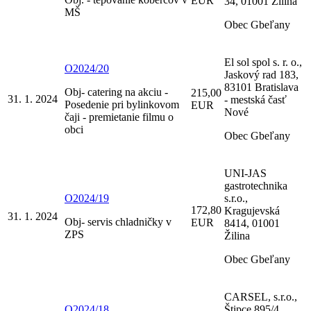
EUR
34, 01001 Žilina
MŠ
Obec Gbeľany
El sol spol s. r. o.,
O2024/20
Jaskový rad 183,
83101 Bratislava
Obj- catering na akciu -
215,00
31. 1. 2024
- mestská časť
Posedenie pri bylinkovom
EUR
Nové
čaji - premietanie filmu o
obci
Obec Gbeľany
UNI-JAS
gastrotechnika
O2024/19
s.r.o.,
172,80
Kragujevská
31. 1. 2024
Obj- servis chladničky v
EUR
8414, 01001
ZPS
Žilina
Obec Gbeľany
CARSEL, s.r.o.,
O2024/18
Štipce 895/4,