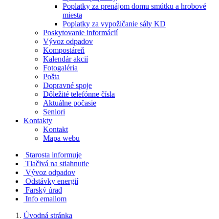
Poplatky za prenájom domu smútku a hrobové
miesta
Poplatky za vypožičanie sály KD
Poskytovanie informácií
Vývoz odpadov
Kompostáreň
Kalendár akcií
Fotogaléria
Pošta
Dopravné spoje
Dôležité telefónne čísla
Aktuálne počasie
Seniori
Kontakty
Kontakt
Mapa webu
Starosta informuje
Tlačivá na stiahnutie
Vývoz odpadov
Odstávky energií
Farský úrad
Info emailom
Úvodná stránka