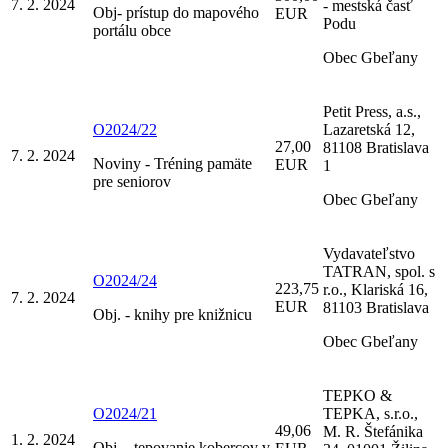
7. 2. 2024
- mestská časť
Obj- prístup do mapového
EUR
Podu
portálu obce
Obec Gbeľany
Petit Press, a.s.,
O2024/22
Lazaretská 12,
27,00
81108 Bratislava
7. 2. 2024
Noviny - Tréning pamäte
EUR
1
pre seniorov
Obec Gbeľany
Vydavateľstvo
TATRAN, spol. s
O2024/24
223,75
r.o., Klariská 16,
7. 2. 2024
EUR
81103 Bratislava
Obj. - knihy pre knižnicu
Obec Gbeľany
TEPKO &
O2024/21
TEPKA, s.r.o.,
49,06
M. R. Štefánika
1. 2. 2024
Obj. - tepovanie kobercov v