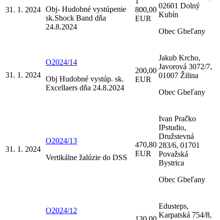
1
02601 Dolný
Obj- Hudobné vystúpenie
31. 1. 2024
800,00
Kubín
sk.Shock Band dňa
EUR
24.8.2024
Obec Gbeľany
Jakub Krcho,
O2024/14
Javorová 3072/7,
200,00
31. 1. 2024
01007 Žilina
Obj Hudobné vystúp. sk.
EUR
Excellaers dňa 24.8.2024
Obec Gbeľany
Ivan Pračko
IPstudio,
Družstevná
O2024/13
470,80
283/6, 01701
31. 1. 2024
EUR
Považská
Vertikálne žalúzie do DSS
Bystrica
Obec Gbeľany
Edusteps,
O2024/12
Karpatská 754/8,
130,00