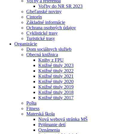
Voľby a referendá
Voľby do NR SR 2023
Gbeľanské noviny
Cintorín
Základné informácie
Ochrana osobných údajov
Cyklistické trasy
Turistické trasy
Organizácie
Dom sociálnych služieb
Obecná knižnica
Knihy z FPU
Knižné tituly 2023
Knižné tituly 2022
Knižné tituly 2021
Knižné tituly 2020
Knižné tituly 2019
Knižné tituly 2018
Knižné tituly 2017
Pošta
Fitness
Materská škola
Nová webová stránka MŠ
Prijímanie detí
Oznámenia