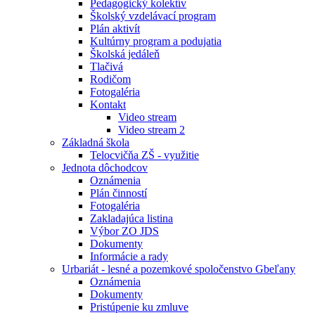
Pedagogický kolektív
Školský vzdelávací program
Plán aktivít
Kultúrny program a podujatia
Školská jedáleň
Tlačivá
Rodičom
Fotogaléria
Kontakt
Video stream
Video stream 2
Základná škola
Telocvičňa ZŠ - využitie
Jednota dôchodcov
Oznámenia
Plán činností
Fotogaléria
Zakladajúca listina
Výbor ZO JDS
Dokumenty
Informácie a rady
Urbariát - lesné a pozemkové spoločenstvo Gbeľany
Oznámenia
Dokumenty
Pristúpenie ku zmluve