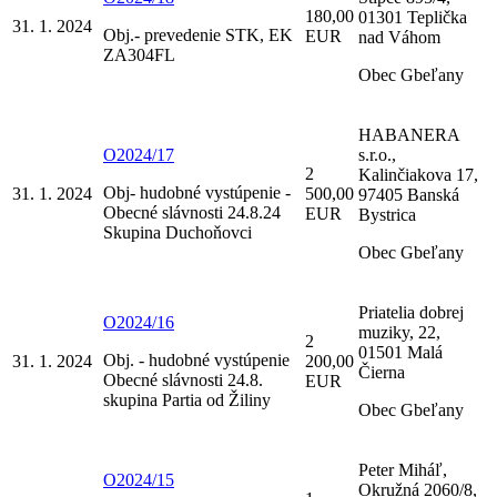
180,00
01301 Teplička
31. 1. 2024
Obj.- prevedenie STK, EK
EUR
nad Váhom
ZA304FL
Obec Gbeľany
HABANERA
O2024/17
s.r.o.,
2
Kalinčiakova 17,
Obj- hudobné vystúpenie -
31. 1. 2024
500,00
97405 Banská
Obecné slávnosti 24.8.24
EUR
Bystrica
Skupina Duchoňovci
Obec Gbeľany
Priatelia dobrej
O2024/16
muziky, 22,
2
01501 Malá
Obj. - hudobné vystúpenie
31. 1. 2024
200,00
Čierna
Obecné slávnosti 24.8.
EUR
skupina Partia od Žiliny
Obec Gbeľany
Peter Miháľ,
O2024/15
Okružná 2060/8,