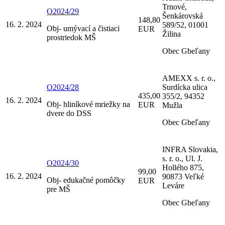
Trnové,
O2024/29
Šenkárovská
148,80
16. 2. 2024
589/52, 01001
Obj- umývací a čistiaci
EUR
Žilina
prostriedok MŠ
Obec Gbeľany
AMEXX s. r. o.,
O2024/28
Surdícka ulica
435,00
355/2, 94352
16. 2. 2024
Obj- hliníkové mriežky na
EUR
Mužla
dvere do DSS
Obec Gbeľany
INFRA Slovakia,
s. r. o., Ul. J.
O2024/30
Hollého 875,
99,00
16. 2. 2024
90873 Veľké
Obj- edukačné pomôčky
EUR
Leváre
pre MŠ
Obec Gbeľany