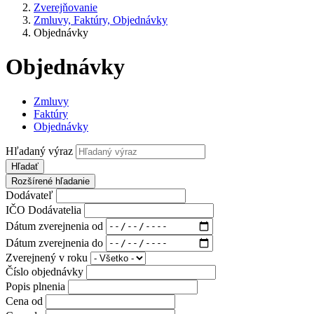
Zverejňovanie
Zmluvy, Faktúry, Objednávky
Objednávky
Objednávky
Zmluvy
Faktúry
Objednávky
Hľadaný výraz
Hľadať
Rozšírené hľadanie
Dodávateľ
IČO Dodávatelia
Dátum zverejnenia od
Dátum zverejnenia do
Zverejnený v roku
Číslo objednávky
Popis plnenia
Cena od