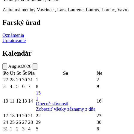
Zajtra má meniny
Vavrinec
, Lars, Laurenc, Laurus, Lorenc, Vavro
Farský úrad
Oznámenia
Upratovanie
Kalendár
August
2026
Po
Ut
St
Št
Pia
So
Ne
27
28
29
30
31
1
2
3
4
5
6
7
8
9
15
1
10
11
12
13
14
16
Obecné slávnosti
Zobraziť všetky záznamy z dňa
17
18
19
20
21
22
23
24
25
26
27
28
29
30
31
1
2
3
4
5
6