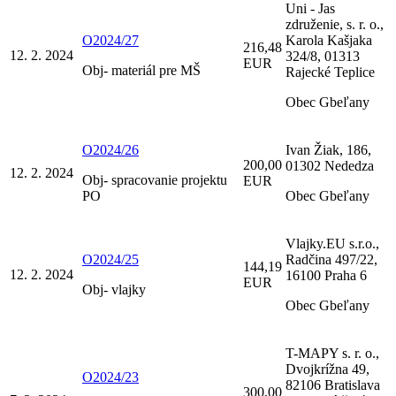
Uni - Jas
združenie, s. r. o.,
O2024/27
Karola Kašjaka
216,48
12. 2. 2024
324/8, 01313
EUR
Obj- materiál pre MŠ
Rajecké Teplice
Obec Gbeľany
O2024/26
Ivan Žiak, 186,
200,00
01302 Nededza
12. 2. 2024
Obj- spracovanie projektu
EUR
PO
Obec Gbeľany
Vlajky.EU s.r.o.,
O2024/25
Radčina 497/22,
144,19
12. 2. 2024
16100 Praha 6
EUR
Obj- vlajky
Obec Gbeľany
T-MAPY s. r. o.,
Dvojkrížna 49,
O2024/23
82106 Bratislava
300,00