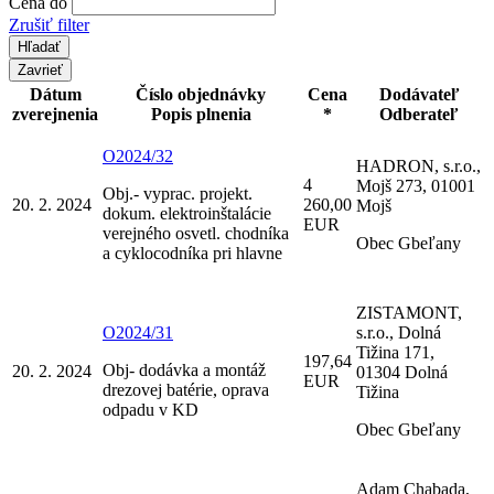
Cena do
Zrušiť filter
Zavrieť
Dátum
Číslo objednávky
Cena
Dodávateľ
zverejnenia
Popis plnenia
*
Odberateľ
O2024/32
HADRON, s.r.o.,
4
Mojš 273, 01001
Obj.- vyprac. projekt.
20. 2. 2024
260,00
Mojš
dokum. elektroinštalácie
EUR
verejného osvetl. chodníka
Obec Gbeľany
a cyklocodníka pri hlavne
ZISTAMONT,
O2024/31
s.r.o., Dolná
Tižina 171,
197,64
Obj- dodávka a montáž
20. 2. 2024
01304 Dolná
EUR
drezovej batérie, oprava
Tižina
odpadu v KD
Obec Gbeľany
Adam Chabada,