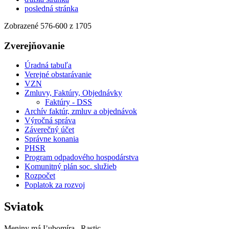
posledná stránka
Zobrazené
576
-
600
z 1705
Zverejňovanie
Úradná tabuľa
Verejné obstarávanie
VZN
Zmluvy, Faktúry, Objednávky
Faktúry - DSS
Archív faktúr, zmluv a objednávok
Výročná správa
Záverečný účet
Správne konania
PHSR
Program odpadového hospodárstva
Komunitný plán soc. služieb
Rozpočet
Poplatok za rozvoj
Sviatok
Meniny má
Ľubomíra
, Rastic