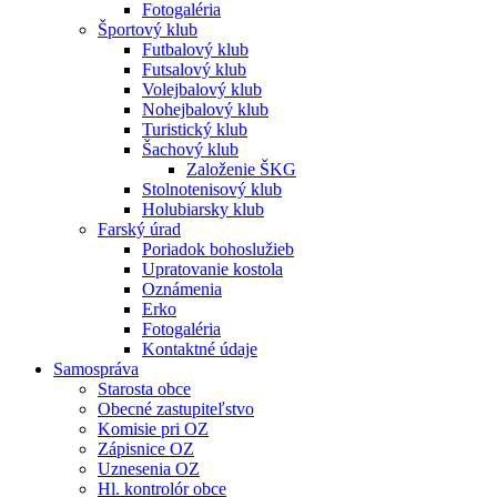
Fotogaléria
Športový klub
Futbalový klub
Futsalový klub
Volejbalový klub
Nohejbalový klub
Turistický klub
Šachový klub
Založenie ŠKG
Stolnotenisový klub
Holubiarsky klub
Farský úrad
Poriadok bohoslužieb
Upratovanie kostola
Oznámenia
Erko
Fotogaléria
Kontaktné údaje
Samospráva
Starosta obce
Obecné zastupiteľstvo
Komisie pri OZ
Zápisnice OZ
Uznesenia OZ
Hl. kontrolór obce