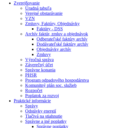
Zverejňovanie
Úradná tabuľa
Verejné obstarávanie
VZN
Zmluvy, Faktúry, Objednávky
Faktúry - DSS
Archív faktúr, zmluv a objednávok
Odberateľské faktúry archív
Dodávateľské faktúry archív
Objednávky archív
Zmluvy
Výročná správa
Záverečný účet
Správne konania
PHSR
Program odpadového hospodárstva
Komunitný plán soc. služieb
Rozpočet
Poplatok za rozvoj
Praktické informácie
Správy
Odstávky energií
Tlačivá na stiahnutie
Správne a iné poplatky
Správne poplatky