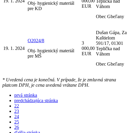
19. 1. 2024
000,00
Teplička nad
Obj- hygienický materiál
EUR
Váhom
pre KD
Obec Gbeľany
Dušan Gápa, Za
Kaštielom
O2024/8
3
591/17, 01301
19. 1. 2024
000,00
Teplička nad
Obj- hygienický materiál
EUR
Váhom
pre MŠ
Obec Gbeľany
* Uvedená cena je konečná. V prípade, že je zmluvná strana
platcom DPH, je cena uvedená vrátane DPH.
prvá stránka
predchádzajúca stránka
22
23
24
25
26
ďalšia stránka