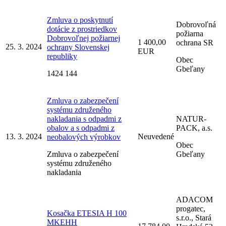
Zmluva o poskytnutí
Dobrovoľná
dotácie z prostriedkov
požiarna
Dobrovoľnej požiarnej
1 400,00
ochrana SR
25. 3. 2024
ochrany Slovenskej
EUR
republiky
Obec
Gbeľany
1424 144
Zmluva o zabezpečení
systému združeného
nakladania s odpadmi z
NATUR-
obalov a s odpadmi z
PACK, a.s.
13. 3. 2024
Neuvedené
neobalových výrobkov
Obec
Zmluva o zabezpečení
Gbeľany
systému združeného
nakladania
ADACOM
progatec,
Kosačka ETESIA H 100
s.r.o., Stará
MKEHH