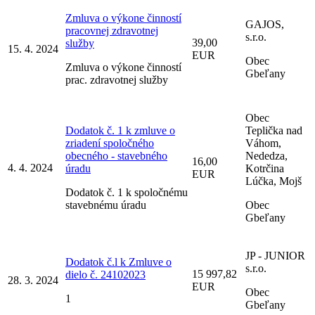
Zmluva o výkone činností
GAJOS,
pracovnej zdravotnej
s.r.o.
39,00
služby
15. 4. 2024
EUR
Obec
Zmluva o výkone činností
Gbeľany
prac. zdravotnej služby
Obec
Dodatok č. 1 k zmluve o
Teplička nad
zriadení spoločného
Váhom,
obecného - stavebného
Nededza,
16,00
4. 4. 2024
úradu
Kotrčina
EUR
Lúčka, Mojš
Dodatok č. 1 k spoločnému
stavebnému úradu
Obec
Gbeľany
JP - JUNIOR
Dodatok č.l k Zmluve o
s.r.o.
15 997,82
dielo č. 24102023
28. 3. 2024
EUR
Obec
1
Gbeľany