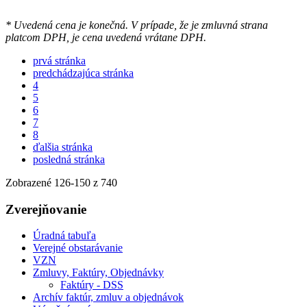
* Uvedená cena je konečná. V prípade, že je zmluvná strana
platcom DPH, je cena uvedená vrátane DPH.
prvá stránka
predchádzajúca stránka
4
5
6
7
8
ďalšia stránka
posledná stránka
Zobrazené
126
-
150
z 740
Zverejňovanie
Úradná tabuľa
Verejné obstarávanie
VZN
Zmluvy, Faktúry, Objednávky
Faktúry - DSS
Archív faktúr, zmluv a objednávok