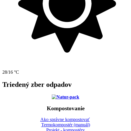
28/16 °C
Triedený zber odpadov
Kompostovanie
Ako správne kompostovať
Termokompostér (manuál)
Projekt - kompostéry