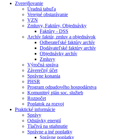
Zverejňovanie
Úradná tabuľa
Verejné obstarávanie
VZN
Zmluvy, Faktúry, Objednávky
Faktúry - DSS
Archív faktúr, zmluv a objednávok
Odberateľské faktúry archív
Dodávateľské faktúry archív
Objednávky archív
Zmluvy
Výročná správa
Záverečný účet
Správne konania
PHSR
Program odpadového hospodárstva
Komunitný plán soc. služieb
Rozpočet
Poplatok za rozvoj
Praktické informácie
Správy
Odstávky energií
Tlačivá na stiahnutie
Správne a iné poplatky
Správne poplatky