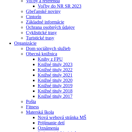
Voľby a referendá
Voľby do NR SR 2023
Gbeľanské noviny
Cintorín
Základné informácie
Ochrana osobných údajov
Cyklistické trasy
Turistické trasy
Organizácie
Dom sociálnych služieb
Obecná knižnica
Knihy z FPU
Knižné tituly 2023
Knižné tituly 2022
Knižné tituly 2021
Knižné tituly 2020
Knižné tituly 2019
Knižné tituly 2018
Knižné tituly 2017
Pošta
Fitness
Materská škola
Nová webová stránka MŠ
Prijímanie detí
Oznámenia