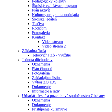
Pedagogický kolektív
Školský vzdelávací program
Plán aktivít
Kultúrny program a podujatia
Školská jedáleň
Tlačivá
Rodičom
Fotogaléria
Kontakt
Video stream
Video stream 2
Základná škola
Telocvičňa ZŠ - využitie
Jednota dôchodcov
Oznámenia
Plán činností
Fotogaléria
Zakladajúca listina
Výbor ZO JDS
Dokumenty
Informácie a rady
Urbariát - lesné a pozemkové spoločenstvo Gbeľany
Oznámenia
Dokumenty
Pristúpenie ku zmluve