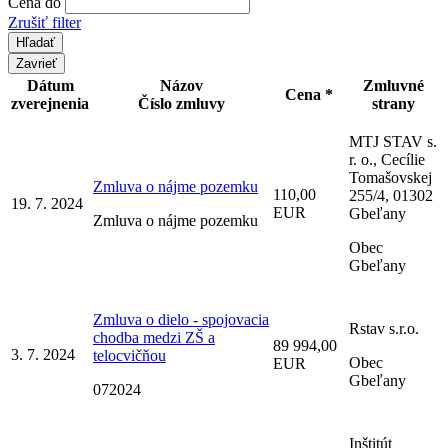
Cena do
Zrušiť filter
Zavrieť
Dátum
Názov
Zmluvné
Cena *
zverejnenia
Číslo zmluvy
strany
MTJ STAV s.
r. o., Cecílie
Tomašovskej
Zmluva o nájme pozemku
110,00
255/4, 01302
19. 7. 2024
EUR
Gbeľany
Zmluva o nájme pozemku
Obec
Gbeľany
Zmluva o dielo - spojovacia
Rstav s.r.o.
chodba medzi ZŠ a
89 994,00
3. 7. 2024
telocvičňou
Obec
EUR
Gbeľany
072024
Inštitút