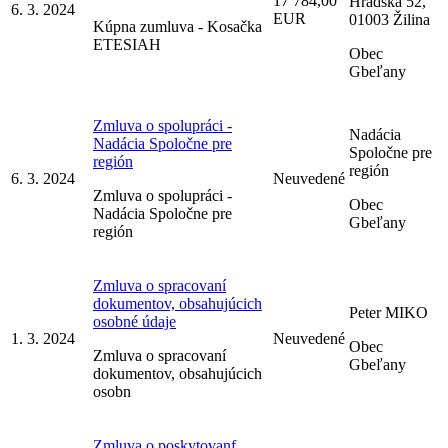
17 784,00
Hradská 52,
6. 3. 2024
EUR
01003 Žilina
Kúpna zumluva - Kosačka
ETESIAH
Obec
Gbeľany
Zmluva o spolupráci -
Nadácia
Nadácia Spoločne pre
Spoločne pre
región
región
6. 3. 2024
Neuvedené
Zmluva o spolupráci -
Obec
Nadácia Spoločne pre
Gbeľany
región
Zmluva o spracovaní
dokumentov, obsahujúcich
Peter MIKO
osobné údaje
1. 3. 2024
Neuvedené
Obec
Zmluva o spracovaní
Gbeľany
dokumentov, obsahujúcich
osobn
Zmluva o poskytovanf