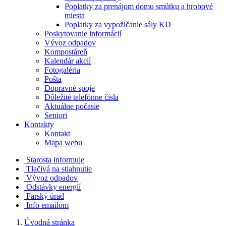
Poplatky za prenájom domu smútku a hrobové
miesta
Poplatky za vypožičanie sály KD
Poskytovanie informácií
Vývoz odpadov
Kompostáreň
Kalendár akcií
Fotogaléria
Pošta
Dopravné spoje
Dôležité telefónne čísla
Aktuálne počasie
Seniori
Kontakty
Kontakt
Mapa webu
Starosta informuje
Tlačivá na stiahnutie
Vývoz odpadov
Odstávky energií
Farský úrad
Info emailom
Úvodná stránka