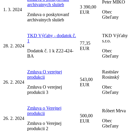
Peter MIKO
archivainych sluiieb
3 390,00
1. 3. 2024
Obec
EUR
Zmluva o poskytovanf
Gbeľany
archivainych sluiieb
TKD Výťahy - dodatok č.
TKD Výťahy
1
s.r.o.
77,35
28. 2. 2024
EUR
Dodatok č. 1 k Z22-424-
Obec
BA
Gbeľany
Zmluva O verejnej
Rastislav
produkcii
Rosinský
543,00
26. 2. 2024
EUR
Zmluva O verejnej
Obec
produkcii 3
Gbeľany
Zmluva o Verejnej
Róbert Mrva
produkcii
500,00
26. 2. 2024
Obec
EUR
Zmluva o Verejnej
Gbeľany
produkcii 2