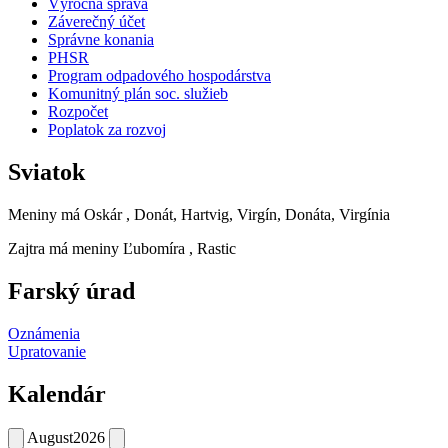
Výročná správa
Záverečný účet
Správne konania
PHSR
Program odpadového hospodárstva
Komunitný plán soc. služieb
Rozpočet
Poplatok za rozvoj
Sviatok
Meniny má
Oskár
, Donát, Hartvig, Virgín, Donáta, Virgínia
Zajtra má meniny
Ľubomíra
, Rastic
Farský úrad
Oznámenia
Upratovanie
Kalendár
August
2026