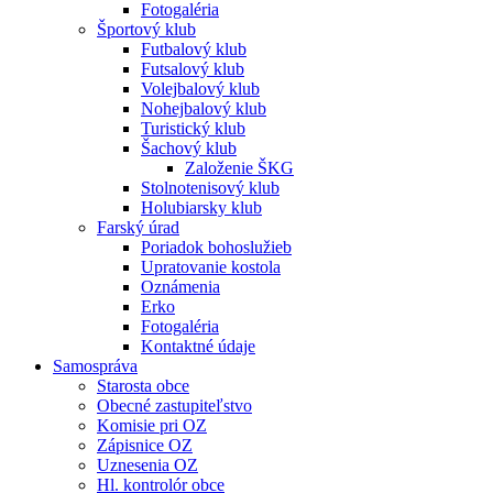
Fotogaléria
Športový klub
Futbalový klub
Futsalový klub
Volejbalový klub
Nohejbalový klub
Turistický klub
Šachový klub
Založenie ŠKG
Stolnotenisový klub
Holubiarsky klub
Farský úrad
Poriadok bohoslužieb
Upratovanie kostola
Oznámenia
Erko
Fotogaléria
Kontaktné údaje
Samospráva
Starosta obce
Obecné zastupiteľstvo
Komisie pri OZ
Zápisnice OZ
Uznesenia OZ
Hl. kontrolór obce