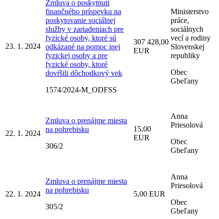
Zmluva o poskytnutí
finančného príspevku na
Ministerstvo
poskytovanie sociálnej
práce,
služby v zariadeniach pre
sociálnych
fyzické osoby, ktoré sú
vecí a rodiny
307 428,00
23. 1. 2024
odkázané na pomoc inej
Slovenskej
EUR
fyzickej osoby a pre
republiky
fyzické osoby, ktoré
Obec
dovŕšili dôchodkový vek
Gbeľany
1574/2024-M_ODFSS
Anna
Zmluva o prenájme miesta
Priesolová
15,00
na pohrebisku
22. 1. 2024
EUR
Obec
306/2
Gbeľany
Anna
Zmluva o prenájme miesta
Priesolová
na pohrebisku
22. 1. 2024
5,00 EUR
Obec
305/2
Gbeľany