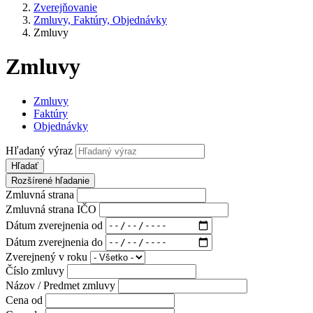
Zverejňovanie
Zmluvy, Faktúry, Objednávky
Zmluvy
Zmluvy
Zmluvy
Faktúry
Objednávky
Hľadaný výraz
Hľadať
Rozšírené hľadanie
Zmluvná strana
Zmluvná strana IČO
Dátum zverejnenia od
Dátum zverejnenia do
Zverejnený v roku
Číslo zmluvy
Názov / Predmet zmluvy
Cena od