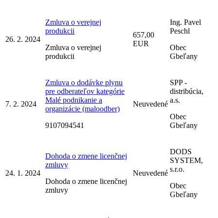
Zmluva o verejnej
Ing. Pavel
produkcii
Peschl
657,00
26. 2. 2024
EUR
Zmluva o verejnej
Obec
produkcii
Gbeľany
Zmluva о dodávke plynu
SPP -
pre odberateľov kategórie
distribúcia,
Malé podnikanie a
a.s.
7. 2. 2024
Neuvedené
organizácie (maloodber)
Obec
9107094541
Gbeľany
DODS
Dohoda o zmene licenčnej
SYSTEM,
zmluvy
s.r.o.
24. 1. 2024
Neuvedené
Dohoda o zmene licenčnej
Obec
zmluvy
Gbeľany