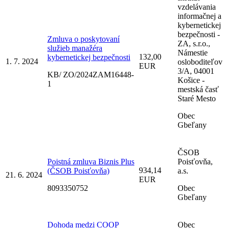
vzdelávania
informačnej a
kybernetickej
bezpečnosti -
Zmluva o poskytovaní
ZA, s.r.o.,
služieb manažéra
Námestie
132,00
kybernetickej bezpečnosti
1. 7. 2024
osloboditeľov
EUR
3/A, 04001
KB/ ZO/2024ZAM16448-
Košice -
1
mestská časť
Staré Mesto
Obec
Gbeľany
ČSOB
Poistná zmluva Biznis Plus
Poisťovňa,
934,14
(ČSOB Poisťovňa)
a.s.
21. 6. 2024
EUR
8093350752
Obec
Gbeľany
Dohoda medzi COOP
Obec