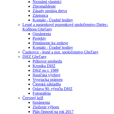
Neznámi vlastníci
Zhromaždenie
Zásady predaja dreva
Zápisnica
Kontakt - Úradné hodiny
Lesné a pasienkové pozemkové spoločenstvo Dielec-
Koňhora Gbeľany
Oznámenia
Projekty
Pristúpenie ku zmluve
Kontakt - Úradné hodiny
Čunkovce - lesné a poz. spoločenstvo Gbeľany
DHZ Gbeľany
Príhovor predsedu
Kronika DHZ
DHZ po r. 1989
Hasičská výzbroj
Vysviacka práporu
Členská základňa
Oslava 90. výročia DHZ
Fotogaléria
Červený kríž
0známenia
Zloženie výboru
Plán činností na rok 2017