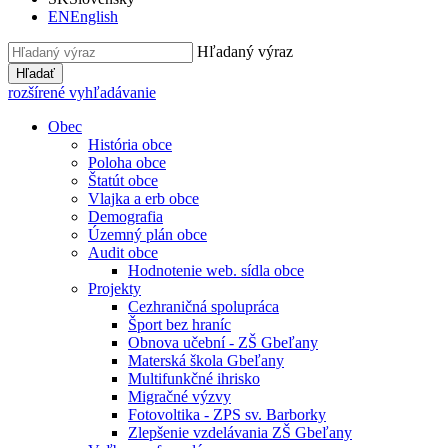
EN
English
Hľadaný výraz
Hľadať
rozšírené vyhľadávanie
Obec
História obce
Poloha obce
Štatút obce
Vlajka a erb obce
Demografia
Územný plán obce
Audit obce
Hodnotenie web. sídla obce
Projekty
Cezhraničná spolupráca
Šport bez hraníc
Obnova učební - ZŠ Gbeľany
Materská škola Gbeľany
Multifunkčné ihrisko
Migračné výzvy
Fotovoltika - ZPS sv. Barborky
Zlepšenie vzdelávania ZŠ Gbeľany