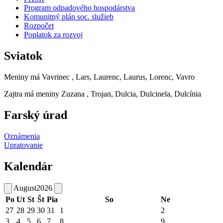
Program odpadového hospodárstva
Komunitný plán soc. služieb
Rozpočet
Poplatok za rozvoj
Sviatok
Meniny má
Vavrinec
, Lars, Laurenc, Laurus, Lorenc, Vavro
Zajtra má meniny
Zuzana
, Trojan, Dulcia, Dulcinela, Dulcínia
Farský úrad
Oznámenia
Upratovanie
Kalendár
August
2026
Po
Ut
St
Št
Pia
So
Ne
27
28
29
30
31
1
2
3
4
5
6
7
8
9