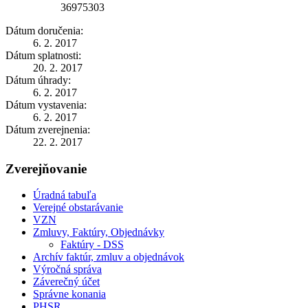
36975303
Dátum doručenia:
6. 2. 2017
Dátum splatnosti:
20. 2. 2017
Dátum úhrady:
6. 2. 2017
Dátum vystavenia:
6. 2. 2017
Dátum zverejnenia:
22. 2. 2017
Zverejňovanie
Úradná tabuľa
Verejné obstarávanie
VZN
Zmluvy, Faktúry, Objednávky
Faktúry - DSS
Archív faktúr, zmluv a objednávok
Výročná správa
Záverečný účet
Správne konania
PHSR