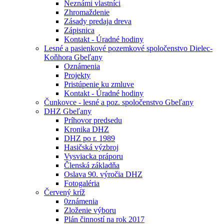
Neznámi vlastníci
Zhromaždenie
Zásady predaja dreva
Zápisnica
Kontakt - Úradné hodiny
Lesné a pasienkové pozemkové spoločenstvo Dielec-
Koňhora Gbeľany
Oznámenia
Projekty
Pristúpenie ku zmluve
Kontakt - Úradné hodiny
Čunkovce - lesné a poz. spoločenstvo Gbeľany
DHZ Gbeľany
Príhovor predsedu
Kronika DHZ
DHZ po r. 1989
Hasičská výzbroj
Vysviacka práporu
Členská základňa
Oslava 90. výročia DHZ
Fotogaléria
Červený kríž
0známenia
Zloženie výboru
Plán činností na rok 2017