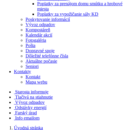
Poplatky za prenájom domu smútku a hrobové
miesta
Poplatky za vypožičanie sály KD
Poskytovanie informácií
Vývoz odpadov
Kompostáreň
Kalendár akcií
Fotogaléria
Pošta
Dopravné spoje
Dôležité telefónne čísla
Aktuálne počasie
Seniori
Kontakty
Kontakt
Mapa webu
Starosta informuje
Tlačivá na stiahnutie
Vývoz odpadov
Odstávky energií
Farský úrad
Info emailom
Úvodná stránka