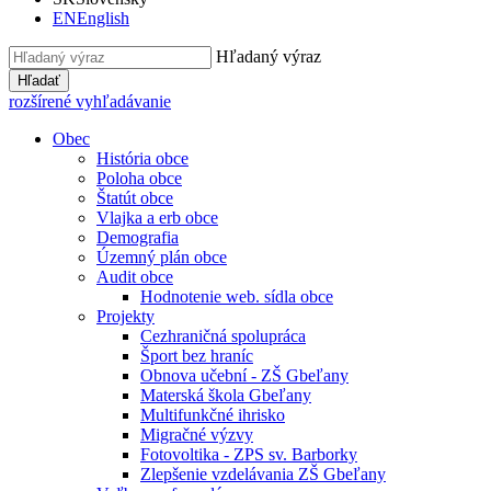
EN
English
Hľadaný výraz
Hľadať
rozšírené vyhľadávanie
Obec
História obce
Poloha obce
Štatút obce
Vlajka a erb obce
Demografia
Územný plán obce
Audit obce
Hodnotenie web. sídla obce
Projekty
Cezhraničná spolupráca
Šport bez hraníc
Obnova učební - ZŠ Gbeľany
Materská škola Gbeľany
Multifunkčné ihrisko
Migračné výzvy
Fotovoltika - ZPS sv. Barborky
Zlepšenie vzdelávania ZŠ Gbeľany