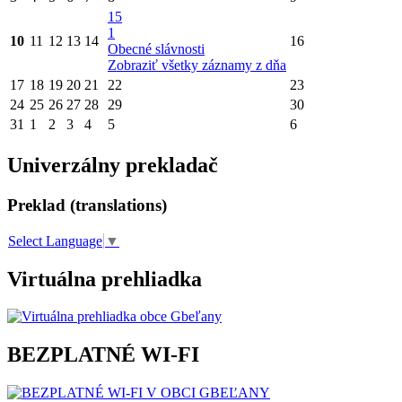
15
1
10
11
12
13
14
16
Obecné slávnosti
Zobraziť všetky záznamy z dňa
17
18
19
20
21
22
23
24
25
26
27
28
29
30
31
1
2
3
4
5
6
Univerzálny prekladač
Preklad (translations)
Select Language
▼
Virtuálna prehliadka
BEZPLATNÉ WI-FI