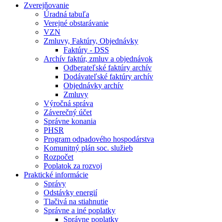
Zverejňovanie
Úradná tabuľa
Verejné obstarávanie
VZN
Zmluvy, Faktúry, Objednávky
Faktúry - DSS
Archív faktúr, zmluv a objednávok
Odberateľské faktúry archív
Dodávateľské faktúry archív
Objednávky archív
Zmluvy
Výročná správa
Záverečný účet
Správne konania
PHSR
Program odpadového hospodárstva
Komunitný plán soc. služieb
Rozpočet
Poplatok za rozvoj
Praktické informácie
Správy
Odstávky energií
Tlačivá na stiahnutie
Správne a iné poplatky
Správne poplatky