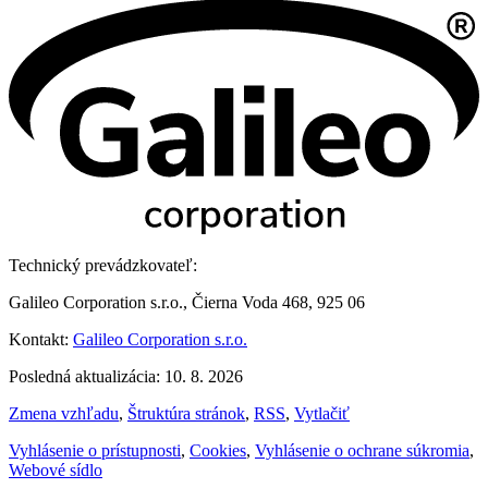
Technický prevádzkovateľ:
Galileo Corporation s.r.o., Čierna Voda 468, 925 06
Kontakt:
Galileo Corporation s.r.o.
Posledná aktualizácia: 10. 8. 2026
Zmena vzhľadu
,
Štruktúra stránok
,
RSS
,
Vytlačiť
Vyhlásenie o prístupnosti
,
Cookies
,
Vyhlásenie o ochrane súkromia
,
Webové sídlo