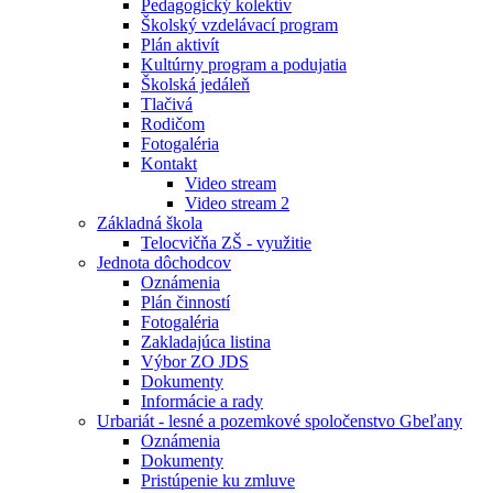
Pedagogický kolektív
Školský vzdelávací program
Plán aktivít
Kultúrny program a podujatia
Školská jedáleň
Tlačivá
Rodičom
Fotogaléria
Kontakt
Video stream
Video stream 2
Základná škola
Telocvičňa ZŠ - využitie
Jednota dôchodcov
Oznámenia
Plán činností
Fotogaléria
Zakladajúca listina
Výbor ZO JDS
Dokumenty
Informácie a rady
Urbariát - lesné a pozemkové spoločenstvo Gbeľany
Oznámenia
Dokumenty
Pristúpenie ku zmluve