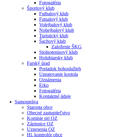
Fotogaléria
Športový klub
Futbalový klub
Futsalový klub
Volejbalový klub
Nohejbalový klub
Turistický klub
Šachový klub
Založenie ŠKG
Stolnotenisový klub
Holubiarsky klub
Farský úrad
Poriadok bohoslužieb
Upratovanie kostola
Oznámenia
Erko
Fotogaléria
Kontaktné údaje
Samospráva
Starosta obce
Obecné zastupiteľstvo
Komisie pri OZ
Zápisnice OZ
Uznesenia OZ
Hl. kontrolór obce