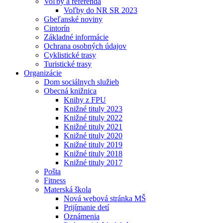
Voľby a referendá
Voľby do NR SR 2023
Gbeľanské noviny
Cintorín
Základné informácie
Ochrana osobných údajov
Cyklistické trasy
Turistické trasy
Organizácie
Dom sociálnych služieb
Obecná knižnica
Knihy z FPU
Knižné tituly 2023
Knižné tituly 2022
Knižné tituly 2021
Knižné tituly 2020
Knižné tituly 2019
Knižné tituly 2018
Knižné tituly 2017
Pošta
Fitness
Materská škola
Nová webová stránka MŠ
Prijímanie detí
Oznámenia