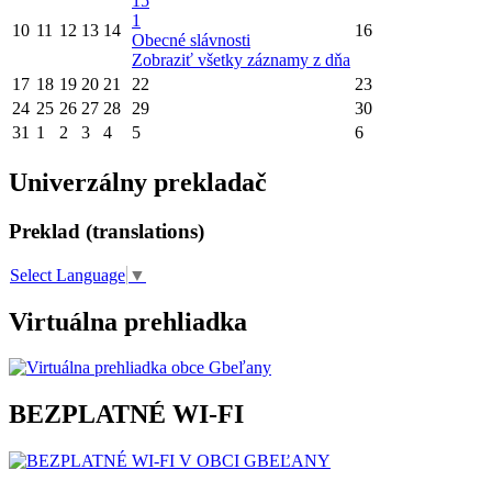
15
1
10
11
12
13
14
16
Obecné slávnosti
Zobraziť všetky záznamy z dňa
17
18
19
20
21
22
23
24
25
26
27
28
29
30
31
1
2
3
4
5
6
Univerzálny prekladač
Preklad (translations)
Select Language
▼
Virtuálna prehliadka
BEZPLATNÉ WI-FI