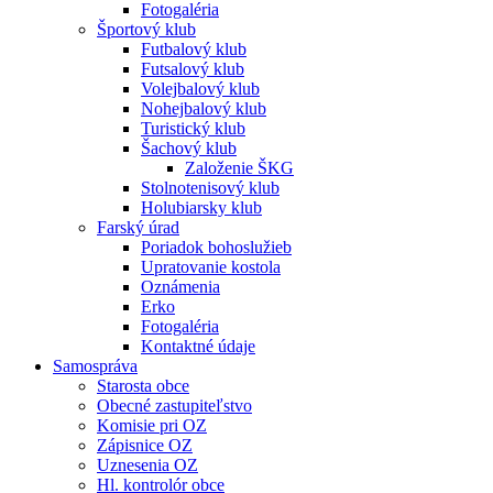
Fotogaléria
Športový klub
Futbalový klub
Futsalový klub
Volejbalový klub
Nohejbalový klub
Turistický klub
Šachový klub
Založenie ŠKG
Stolnotenisový klub
Holubiarsky klub
Farský úrad
Poriadok bohoslužieb
Upratovanie kostola
Oznámenia
Erko
Fotogaléria
Kontaktné údaje
Samospráva
Starosta obce
Obecné zastupiteľstvo
Komisie pri OZ
Zápisnice OZ
Uznesenia OZ
Hl. kontrolór obce