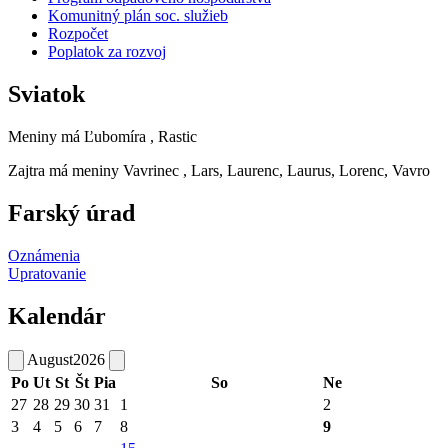
Komunitný plán soc. služieb
Rozpočet
Poplatok za rozvoj
Sviatok
Meniny má
Ľubomíra
, Rastic
Zajtra má meniny
Vavrinec
, Lars, Laurenc, Laurus, Lorenc, Vavro
Farský úrad
Oznámenia
Upratovanie
Kalendár
August
2026
Po
Ut
St
Št
Pia
So
Ne
27
28
29
30
31
1
2
3
4
5
6
7
8
9