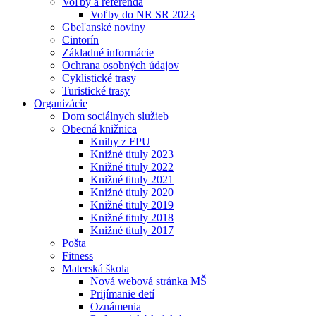
Voľby a referendá
Voľby do NR SR 2023
Gbeľanské noviny
Cintorín
Základné informácie
Ochrana osobných údajov
Cyklistické trasy
Turistické trasy
Organizácie
Dom sociálnych služieb
Obecná knižnica
Knihy z FPU
Knižné tituly 2023
Knižné tituly 2022
Knižné tituly 2021
Knižné tituly 2020
Knižné tituly 2019
Knižné tituly 2018
Knižné tituly 2017
Pošta
Fitness
Materská škola
Nová webová stránka MŠ
Prijímanie detí
Oznámenia