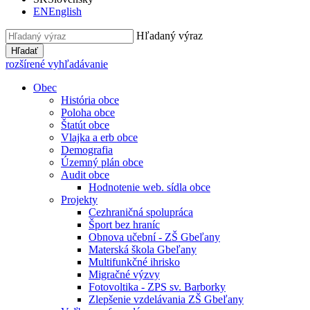
EN
English
Hľadaný výraz
Hľadať
rozšírené vyhľadávanie
Obec
História obce
Poloha obce
Štatút obce
Vlajka a erb obce
Demografia
Územný plán obce
Audit obce
Hodnotenie web. sídla obce
Projekty
Cezhraničná spolupráca
Šport bez hraníc
Obnova učební - ZŠ Gbeľany
Materská škola Gbeľany
Multifunkčné ihrisko
Migračné výzvy
Fotovoltika - ZPS sv. Barborky
Zlepšenie vzdelávania ZŠ Gbeľany