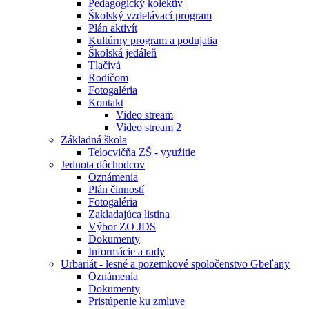
Pedagogický kolektív
Školský vzdelávací program
Plán aktivít
Kultúrny program a podujatia
Školská jedáleň
Tlačivá
Rodičom
Fotogaléria
Kontakt
Video stream
Video stream 2
Základná škola
Telocvičňa ZŠ - využitie
Jednota dôchodcov
Oznámenia
Plán činností
Fotogaléria
Zakladajúca listina
Výbor ZO JDS
Dokumenty
Informácie a rady
Urbariát - lesné a pozemkové spoločenstvo Gbeľany
Oznámenia
Dokumenty
Pristúpenie ku zmluve