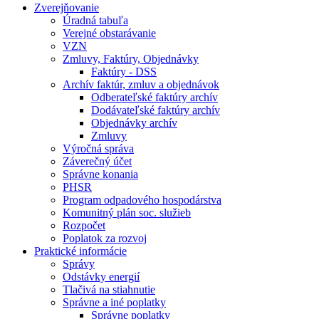
Zverejňovanie
Úradná tabuľa
Verejné obstarávanie
VZN
Zmluvy, Faktúry, Objednávky
Faktúry - DSS
Archív faktúr, zmluv a objednávok
Odberateľské faktúry archív
Dodávateľské faktúry archív
Objednávky archív
Zmluvy
Výročná správa
Záverečný účet
Správne konania
PHSR
Program odpadového hospodárstva
Komunitný plán soc. služieb
Rozpočet
Poplatok za rozvoj
Praktické informácie
Správy
Odstávky energií
Tlačivá na stiahnutie
Správne a iné poplatky
Správne poplatky