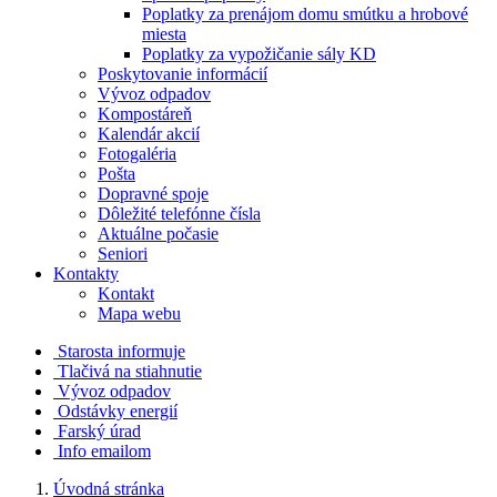
Poplatky za prenájom domu smútku a hrobové
miesta
Poplatky za vypožičanie sály KD
Poskytovanie informácií
Vývoz odpadov
Kompostáreň
Kalendár akcií
Fotogaléria
Pošta
Dopravné spoje
Dôležité telefónne čísla
Aktuálne počasie
Seniori
Kontakty
Kontakt
Mapa webu
Starosta informuje
Tlačivá na stiahnutie
Vývoz odpadov
Odstávky energií
Farský úrad
Info emailom
Úvodná stránka