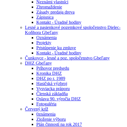
Neznámi vlastníci
Zhromaždenie
Zásady predaja dreva
Zápisnica
Kontakt - Úradné hodiny
Lesné a pasienkové pozemkové spoločenstvo Dielec-
Koňhora Gbeľany
Oznámenia
Projekty
Pristúpenie ku zmluve
Kontakt - Úradné hodiny
Čunkovce - lesné a poz. spoločenstvo Gbeľany
DHZ Gbeľany
Príhovor predsedu
Kronika DHZ
DHZ po r. 1989
Hasičská výzbroj
Vysviacka práporu
Členská základňa
Oslava 90. výročia DHZ
Fotogaléria
Červený kríž
0známenia
Zloženie výboru
Plán činností na rok 2017