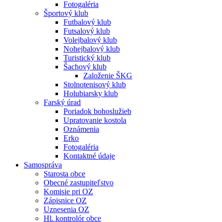
Fotogaléria
Športový klub
Futbalový klub
Futsalový klub
Volejbalový klub
Nohejbalový klub
Turistický klub
Šachový klub
Založenie ŠKG
Stolnotenisový klub
Holubiarsky klub
Farský úrad
Poriadok bohoslužieb
Upratovanie kostola
Oznámenia
Erko
Fotogaléria
Kontaktné údaje
Samospráva
Starosta obce
Obecné zastupiteľstvo
Komisie pri OZ
Zápisnice OZ
Uznesenia OZ
Hl. kontrolór obce