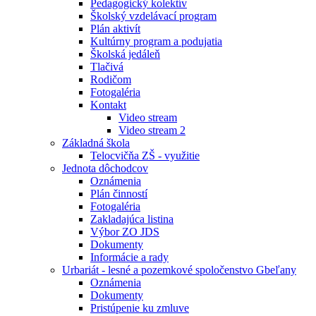
Pedagogický kolektív
Školský vzdelávací program
Plán aktivít
Kultúrny program a podujatia
Školská jedáleň
Tlačivá
Rodičom
Fotogaléria
Kontakt
Video stream
Video stream 2
Základná škola
Telocvičňa ZŠ - využitie
Jednota dôchodcov
Oznámenia
Plán činností
Fotogaléria
Zakladajúca listina
Výbor ZO JDS
Dokumenty
Informácie a rady
Urbariát - lesné a pozemkové spoločenstvo Gbeľany
Oznámenia
Dokumenty
Pristúpenie ku zmluve