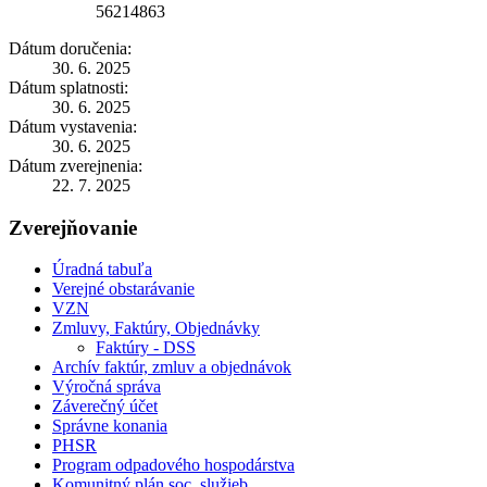
56214863
Dátum doručenia:
30. 6. 2025
Dátum splatnosti:
30. 6. 2025
Dátum vystavenia:
30. 6. 2025
Dátum zverejnenia:
22. 7. 2025
Zverejňovanie
Úradná tabuľa
Verejné obstarávanie
VZN
Zmluvy, Faktúry, Objednávky
Faktúry - DSS
Archív faktúr, zmluv a objednávok
Výročná správa
Záverečný účet
Správne konania
PHSR
Program odpadového hospodárstva
Komunitný plán soc. služieb