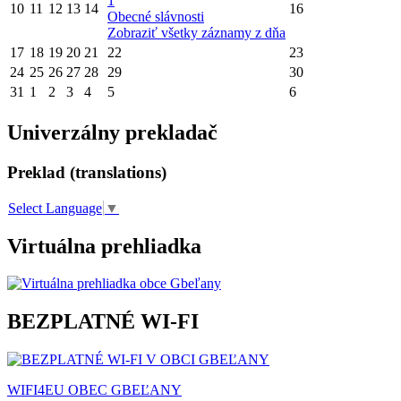
1
10
11
12
13
14
16
Obecné slávnosti
Zobraziť všetky záznamy z dňa
17
18
19
20
21
22
23
24
25
26
27
28
29
30
31
1
2
3
4
5
6
Univerzálny prekladač
Preklad (translations)
Select Language
▼
Virtuálna prehliadka
BEZPLATNÉ WI-FI
WIFI4EU OBEC GBEĽANY