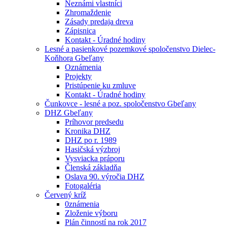
Neznámi vlastníci
Zhromaždenie
Zásady predaja dreva
Zápisnica
Kontakt - Úradné hodiny
Lesné a pasienkové pozemkové spoločenstvo Dielec-
Koňhora Gbeľany
Oznámenia
Projekty
Pristúpenie ku zmluve
Kontakt - Úradné hodiny
Čunkovce - lesné a poz. spoločenstvo Gbeľany
DHZ Gbeľany
Príhovor predsedu
Kronika DHZ
DHZ po r. 1989
Hasičská výzbroj
Vysviacka práporu
Členská základňa
Oslava 90. výročia DHZ
Fotogaléria
Červený kríž
0známenia
Zloženie výboru
Plán činností na rok 2017