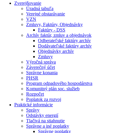
Zverejňovanie
Úradná tabuľa
Verejné obstarávanie
VZN
Zmluvy, Faktúry, Objednávky
Faktúry - DSS
Archív faktúr, zmluv a objednávok
Odberateľské faktúry archív
Dodávateľské faktúry archív
Objednávky archív
Zmluvy
Výročná správa
Záverečný účet
Správne konania
PHSR
Program odpadového hospodárstva
Komunitný plán soc. služieb
Rozpočet
Poplatok za rozvoj
Praktické informácie
Správy
Odstávky energií
Tlačivá na stiahnutie
Správne a iné poplatky
Správne poplatky