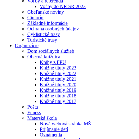
Voľby a referendá
Voľby do NR SR 2023
Gbeľanské noviny
Cintorín
Základné informácie
Ochrana osobných údajov
Cyklistické trasy
Turistické trasy
Organizácie
Dom sociálnych služieb
Obecná knižnica
Knihy z FPU
Knižné tituly 2023
Knižné tituly 2022
Knižné tituly 2021
Knižné tituly 2020
Knižné tituly 2019
Knižné tituly 2018
Knižné tituly 2017
Pošta
Fitness
Materská škola
Nová webová stránka MŠ
Prijímanie detí
Oznámenia