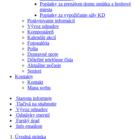
Poplatky za prenájom domu smútku a hrobové
miesta
Poplatky za vypožičanie sály KD
Poskytovanie informácií
Vývoz odpadov
Kompostáreň
Kalendár akcií
Fotogaléria
Pošta
Dopravné spoje
Dôležité telefónne čísla
Aktuálne počasie
Seniori
Kontakty
Kontakt
Mapa webu
Starosta informuje
Tlačivá na stiahnutie
Vývoz odpadov
Odstávky energií
Farský úrad
Info emailom
Úvodná stránka