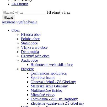
EN
English
Hľadaný výraz
Hľadať
rozšírené vyhľadávanie
Obec
História obce
Poloha obce
Štatút obce
Vlajka a erb obce
Demografia
Územný plán obce
Audit obce
Hodnotenie web. sídla obce
Projekty
Cezhraničná spolupráca
Šport bez hraníc
Obnova učební - ZŠ Gbeľany
Materská škola Gbeľany
Multifunkčné ihrisko
Migračné výzvy
Fotovoltika - ZPS sv. Barborky
Zlepšenie vzdelávania ZŠ Gbeľany