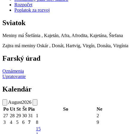
Rozpočet
Poplatok za rozvoj
Sviatok
Meniny má
Štefánia
, Kajetán, Afra, Afrodita, Kajetána, Štefana
Zajtra má meniny
Oskár
, Donát, Hartvig, Virgín, Donáta, Virgínia
Farský úrad
Oznámenia
Upratovanie
Kalendár
August
2026
Po
Ut
St
Št
Pia
So
Ne
27
28
29
30
31
1
2
3
4
5
6
7
8
9
15