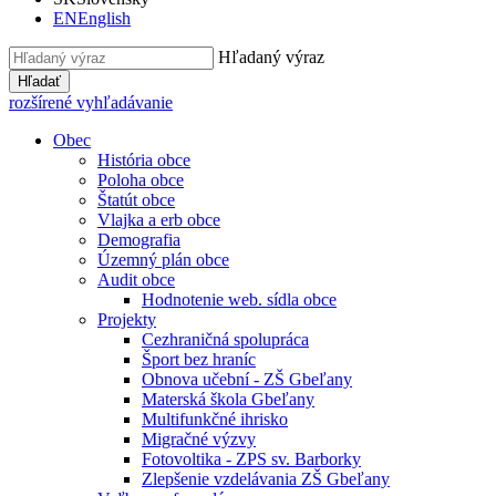
EN
English
Hľadaný výraz
Hľadať
rozšírené vyhľadávanie
Obec
História obce
Poloha obce
Štatút obce
Vlajka a erb obce
Demografia
Územný plán obce
Audit obce
Hodnotenie web. sídla obce
Projekty
Cezhraničná spolupráca
Šport bez hraníc
Obnova učební - ZŠ Gbeľany
Materská škola Gbeľany
Multifunkčné ihrisko
Migračné výzvy
Fotovoltika - ZPS sv. Barborky
Zlepšenie vzdelávania ZŠ Gbeľany