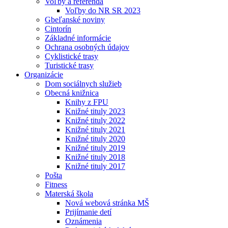
Voľby a referendá
Voľby do NR SR 2023
Gbeľanské noviny
Cintorín
Základné informácie
Ochrana osobných údajov
Cyklistické trasy
Turistické trasy
Organizácie
Dom sociálnych služieb
Obecná knižnica
Knihy z FPU
Knižné tituly 2023
Knižné tituly 2022
Knižné tituly 2021
Knižné tituly 2020
Knižné tituly 2019
Knižné tituly 2018
Knižné tituly 2017
Pošta
Fitness
Materská škola
Nová webová stránka MŠ
Prijímanie detí
Oznámenia