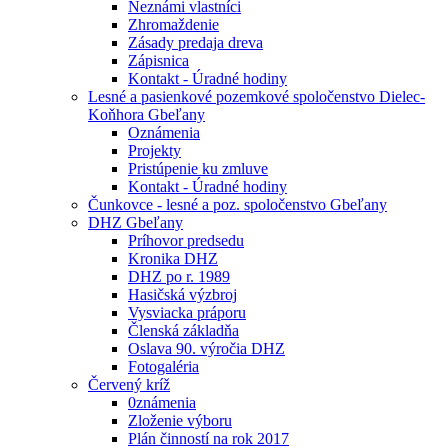
Neznámi vlastníci
Zhromaždenie
Zásady predaja dreva
Zápisnica
Kontakt - Úradné hodiny
Lesné a pasienkové pozemkové spoločenstvo Dielec-
Koňhora Gbeľany
Oznámenia
Projekty
Pristúpenie ku zmluve
Kontakt - Úradné hodiny
Čunkovce - lesné a poz. spoločenstvo Gbeľany
DHZ Gbeľany
Príhovor predsedu
Kronika DHZ
DHZ po r. 1989
Hasičská výzbroj
Vysviacka práporu
Členská základňa
Oslava 90. výročia DHZ
Fotogaléria
Červený kríž
0známenia
Zloženie výboru
Plán činností na rok 2017