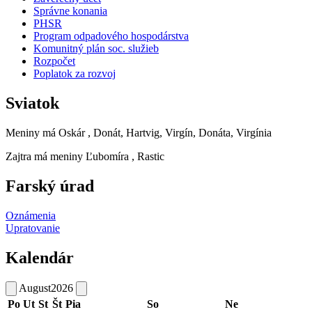
Správne konania
PHSR
Program odpadového hospodárstva
Komunitný plán soc. služieb
Rozpočet
Poplatok za rozvoj
Sviatok
Meniny má
Oskár
, Donát, Hartvig, Virgín, Donáta, Virgínia
Zajtra má meniny
Ľubomíra
, Rastic
Farský úrad
Oznámenia
Upratovanie
Kalendár
August
2026
Po
Ut
St
Št
Pia
So
Ne