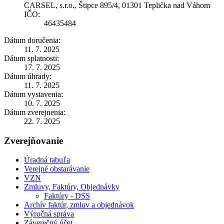
CARSEL, s.r.o., Štipce 895/4, 01301 Teplička nad Váhom
IČO:
46435484
Dátum doručenia:
11. 7. 2025
Dátum splatnosti:
17. 7. 2025
Dátum úhrady:
11. 7. 2025
Dátum vystavenia:
10. 7. 2025
Dátum zverejnenia:
22. 7. 2025
Zverejňovanie
Úradná tabuľa
Verejné obstarávanie
VZN
Zmluvy, Faktúry, Objednávky
Faktúry - DSS
Archív faktúr, zmluv a objednávok
Výročná správa
Záverečný účet