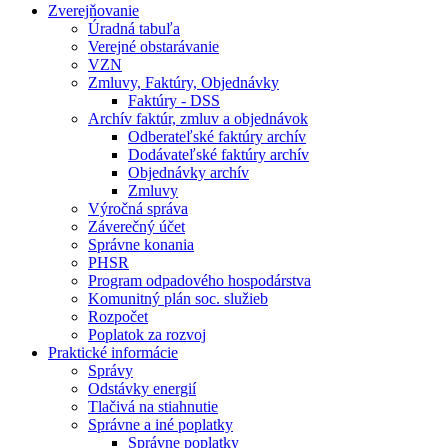
Zverejňovanie
Úradná tabuľa
Verejné obstarávanie
VZN
Zmluvy, Faktúry, Objednávky
Faktúry - DSS
Archív faktúr, zmluv a objednávok
Odberateľské faktúry archív
Dodávateľské faktúry archív
Objednávky archív
Zmluvy
Výročná správa
Záverečný účet
Správne konania
PHSR
Program odpadového hospodárstva
Komunitný plán soc. služieb
Rozpočet
Poplatok za rozvoj
Praktické informácie
Správy
Odstávky energií
Tlačivá na stiahnutie
Správne a iné poplatky
Správne poplatky