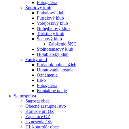
Fotogaléria
Športový klub
Futbalový klub
Futsalový klub
Volejbalový klub
Nohejbalový klub
Turistický klub
Šachový klub
Založenie ŠKG
Stolnotenisový klub
Holubiarsky klub
Farský úrad
Poriadok bohoslužieb
Upratovanie kostola
Oznámenia
Erko
Fotogaléria
Kontaktné údaje
Samospráva
Starosta obce
Obecné zastupiteľstvo
Komisie pri OZ
Zápisnice OZ
Uznesenia OZ
Hl. kontrolór obce