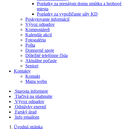
Poplatky za prenájom domu smútku a hrobové
miesta
Poplatky za vypožičanie sály KD
Poskytovanie informácií
Vývoz odpadov
Kompostáreň
Kalendár akcií
Fotogaléria
Pošta
Dopravné spoje
Dôležité telefónne čísla
Aktuálne počasie
Seniori
Kontakty
Kontakt
Mapa webu
Starosta informuje
Tlačivá na stiahnutie
Vývoz odpadov
Odstávky energií
Farský úrad
Info emailom
Úvodná stránka