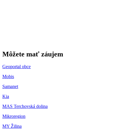
Gbeľany
Môžete mať záujem
Geoportal obce
Mobis
Samanet
Kia
MAS Terchovská dolina
Mikroregion
MY Žilina