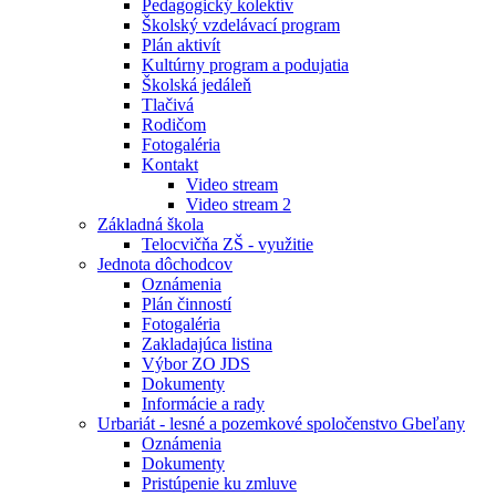
Pedagogický kolektív
Školský vzdelávací program
Plán aktivít
Kultúrny program a podujatia
Školská jedáleň
Tlačivá
Rodičom
Fotogaléria
Kontakt
Video stream
Video stream 2
Základná škola
Telocvičňa ZŠ - využitie
Jednota dôchodcov
Oznámenia
Plán činností
Fotogaléria
Zakladajúca listina
Výbor ZO JDS
Dokumenty
Informácie a rady
Urbariát - lesné a pozemkové spoločenstvo Gbeľany
Oznámenia
Dokumenty
Pristúpenie ku zmluve