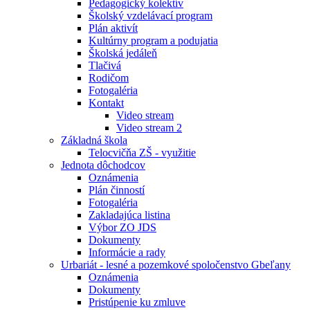
Pedagogický kolektív
Školský vzdelávací program
Plán aktivít
Kultúrny program a podujatia
Školská jedáleň
Tlačivá
Rodičom
Fotogaléria
Kontakt
Video stream
Video stream 2
Základná škola
Telocvičňa ZŠ - využitie
Jednota dôchodcov
Oznámenia
Plán činností
Fotogaléria
Zakladajúca listina
Výbor ZO JDS
Dokumenty
Informácie a rady
Urbariát - lesné a pozemkové spoločenstvo Gbeľany
Oznámenia
Dokumenty
Pristúpenie ku zmluve