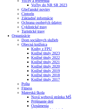
Voľby a referendá
Voľby do NR SR 2023
Gbeľanské noviny
Cintorín
Základné informácie
Ochrana osobných údajov
Cyklistické trasy
Turistické trasy
Organizácie
Dom sociálnych služieb
Obecná knižnica
Knihy z FPU
Knižné tituly 2023
Knižné tituly 2022
Knižné tituly 2021
Knižné tituly 2020
Knižné tituly 2019
Knižné tituly 2018
Knižné tituly 2017
Pošta
Fitness
Materská škola
Nová webová stránka MŠ
Prijímanie detí
Oznámenia