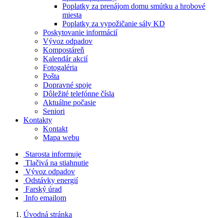
Poplatky za prenájom domu smútku a hrobové
miesta
Poplatky za vypožičanie sály KD
Poskytovanie informácií
Vývoz odpadov
Kompostáreň
Kalendár akcií
Fotogaléria
Pošta
Dopravné spoje
Dôležité telefónne čísla
Aktuálne počasie
Seniori
Kontakty
Kontakt
Mapa webu
Starosta informuje
Tlačivá na stiahnutie
Vývoz odpadov
Odstávky energií
Farský úrad
Info emailom
Úvodná stránka