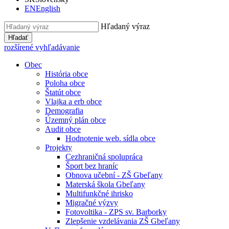
EN
English
Hľadaný výraz
Hľadať
rozšírené vyhľadávanie
Obec
História obce
Poloha obce
Štatút obce
Vlajka a erb obce
Demografia
Územný plán obce
Audit obce
Hodnotenie web. sídla obce
Projekty
Cezhraničná spolupráca
Šport bez hraníc
Obnova učební - ZŠ Gbeľany
Materská škola Gbeľany
Multifunkčné ihrisko
Migračné výzvy
Fotovoltika - ZPS sv. Barborky
Zlepšenie vzdelávania ZŠ Gbeľany