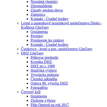
Neznámi vlastníci
Zhromaždenie
Zásady predaja dreva
Zápisnica
Kontakt - Úradné hodiny
Lesné a pasienkové pozemkové spoločenstvo Dielec-
Koňhora Gbeľany
Oznámenia
Projekty
Pristúpenie ku zmluve
Kontakt - Úradné hodiny
Čunkovce - lesné a poz. spoločenstvo Gbeľany
DHZ Gbeľany
Príhovor predsedu
Kronika DHZ
DHZ po r. 1989
Hasičská výzbroj
Vysviacka práporu
Členská základňa
Oslava 90. výročia DHZ
Fotogaléria
Červený kríž
0známenia
Zloženie výboru
Plán činností na rok 2017