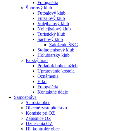
Fotogaléria
Športový klub
Futbalový klub
Futsalový klub
Volejbalový klub
Nohejbalový klub
Turistický klub
Šachový klub
Založenie ŠKG
Stolnotenisový klub
Holubiarsky klub
Farský úrad
Poriadok bohoslužieb
Upratovanie kostola
Oznámenia
Erko
Fotogaléria
Kontaktné údaje
Samospráva
Starosta obce
Obecné zastupiteľstvo
Komisie pri OZ
Zápisnice OZ
Uznesenia OZ
Hl. kontrolór obce