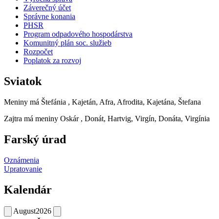
Záverečný účet
Správne konania
PHSR
Program odpadového hospodárstva
Komunitný plán soc. služieb
Rozpočet
Poplatok za rozvoj
Sviatok
Meniny má
Štefánia
, Kajetán, Afra, Afrodita, Kajetána, Štefana
Zajtra má meniny
Oskár
, Donát, Hartvig, Virgín, Donáta, Virgínia
Farský úrad
Oznámenia
Upratovanie
Kalendár
August
2026