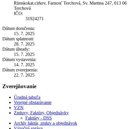
Rímskokat.cirkev, Farnosť Terchová, Sv. Martina 247, 013 06
Terchová
IČO:
31924271
Dátum doručenia:
15. 7. 2025
Dátum splatnosti:
28. 7. 2025
Dátum úhrady:
15. 7. 2025
Dátum vystavenia:
14. 7. 2025
Dátum zverejnenia:
22. 7. 2025
Zverejňovanie
Úradná tabuľa
Verejné obstarávanie
VZN
Zmluvy, Faktúry, Objednávky
Faktúry - DSS
Archív faktúr, zmluv a objednávok
Výročná správa