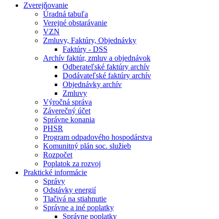
Zverejňovanie
Úradná tabuľa
Verejné obstarávanie
VZN
Zmluvy, Faktúry, Objednávky
Faktúry - DSS
Archív faktúr, zmluv a objednávok
Odberateľské faktúry archív
Dodávateľské faktúry archív
Objednávky archív
Zmluvy
Výročná správa
Záverečný účet
Správne konania
PHSR
Program odpadového hospodárstva
Komunitný plán soc. služieb
Rozpočet
Poplatok za rozvoj
Praktické informácie
Správy
Odstávky energií
Tlačivá na stiahnutie
Správne a iné poplatky
Správne poplatky