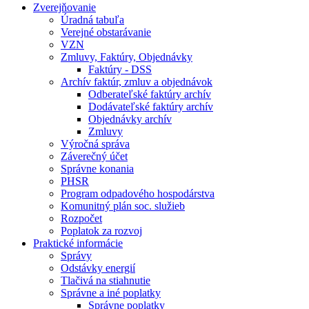
Zverejňovanie
Úradná tabuľa
Verejné obstarávanie
VZN
Zmluvy, Faktúry, Objednávky
Faktúry - DSS
Archív faktúr, zmluv a objednávok
Odberateľské faktúry archív
Dodávateľské faktúry archív
Objednávky archív
Zmluvy
Výročná správa
Záverečný účet
Správne konania
PHSR
Program odpadového hospodárstva
Komunitný plán soc. služieb
Rozpočet
Poplatok za rozvoj
Praktické informácie
Správy
Odstávky energií
Tlačivá na stiahnutie
Správne a iné poplatky
Správne poplatky