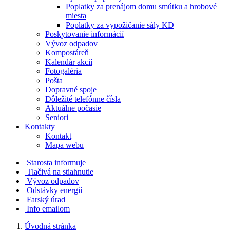
Poplatky za prenájom domu smútku a hrobové
miesta
Poplatky za vypožičanie sály KD
Poskytovanie informácií
Vývoz odpadov
Kompostáreň
Kalendár akcií
Fotogaléria
Pošta
Dopravné spoje
Dôležité telefónne čísla
Aktuálne počasie
Seniori
Kontakty
Kontakt
Mapa webu
Starosta informuje
Tlačivá na stiahnutie
Vývoz odpadov
Odstávky energií
Farský úrad
Info emailom
Úvodná stránka