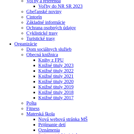
Voľby a referendá
Voľby do NR SR 2023
Gbeľanské noviny
Cintorín
Základné informácie
Ochrana osobných údajov
Cyklistické trasy
Turistické trasy
Organizácie
Dom sociálnych služieb
Obecná knižnica
Knihy z FPU
Knižné tituly 2023
Knižné tituly 2022
Knižné tituly 2021
Knižné tituly 2020
Knižné tituly 2019
Knižné tituly 2018
Knižné tituly 2017
Pošta
Fitness
Materská škola
Nová webová stránka MŠ
Prijímanie detí
Oznámenia