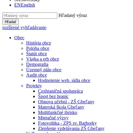
EN
English
Hľadaný výraz
Hľadať
rozšírené vyhľadávanie
Obec
História obce
Poloha obce
Štatút obce
Vlajka a erb obce
Demografia
Územný plán obce
Audit obce
Hodnotenie web. sídla obce
Projekty
Cezhraničná spolupráca
Šport bez hraníc
Obnova učební - ZŠ Gbeľany
Materská škola Gbeľany
Multifunkčné ihrisko
Migračné výzvy
Fotovoltika - ZPS sv. Barborky
Zlepšenie vzdelávania ZŠ Gbeľany