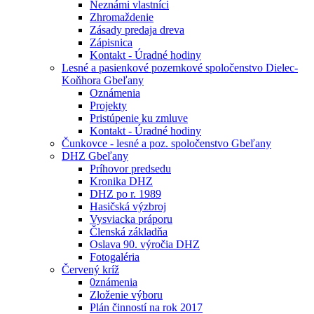
Neznámi vlastníci
Zhromaždenie
Zásady predaja dreva
Zápisnica
Kontakt - Úradné hodiny
Lesné a pasienkové pozemkové spoločenstvo Dielec-
Koňhora Gbeľany
Oznámenia
Projekty
Pristúpenie ku zmluve
Kontakt - Úradné hodiny
Čunkovce - lesné a poz. spoločenstvo Gbeľany
DHZ Gbeľany
Príhovor predsedu
Kronika DHZ
DHZ po r. 1989
Hasičská výzbroj
Vysviacka práporu
Členská základňa
Oslava 90. výročia DHZ
Fotogaléria
Červený kríž
0známenia
Zloženie výboru
Plán činností na rok 2017