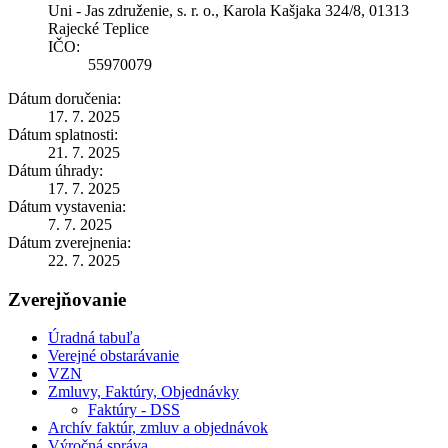
Uni - Jas združenie, s. r. o., Karola Kašjaka 324/8, 01313
Rajecké Teplice
IČO:
55970079
Dátum doručenia:
17. 7. 2025
Dátum splatnosti:
21. 7. 2025
Dátum úhrady:
17. 7. 2025
Dátum vystavenia:
7. 7. 2025
Dátum zverejnenia:
22. 7. 2025
Zverejňovanie
Úradná tabuľa
Verejné obstarávanie
VZN
Zmluvy, Faktúry, Objednávky
Faktúry - DSS
Archív faktúr, zmluv a objednávok
Výročná správa