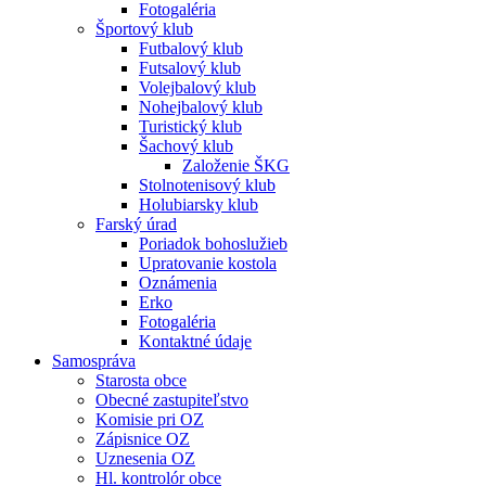
Fotogaléria
Športový klub
Futbalový klub
Futsalový klub
Volejbalový klub
Nohejbalový klub
Turistický klub
Šachový klub
Založenie ŠKG
Stolnotenisový klub
Holubiarsky klub
Farský úrad
Poriadok bohoslužieb
Upratovanie kostola
Oznámenia
Erko
Fotogaléria
Kontaktné údaje
Samospráva
Starosta obce
Obecné zastupiteľstvo
Komisie pri OZ
Zápisnice OZ
Uznesenia OZ
Hl. kontrolór obce