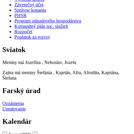
Záverečný účet
Správne konania
PHSR
Program odpadového hospodárstva
Komunitný plán soc. služieb
Rozpočet
Poplatok za rozvoj
Sviatok
Meniny má
Jozefína
, Nehoslav, Jozefa
Zajtra má meniny
Štefánia
, Kajetán, Afra, Afrodita, Kajetána,
Štefana
Farský úrad
Oznámenia
Upratovanie
Kalendár