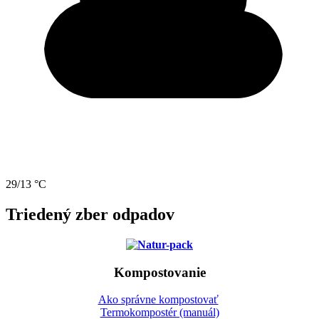
29/13 °C
Triedený zber odpadov
Kompostovanie
Ako správne kompostovať
Termokompostér (manuál)