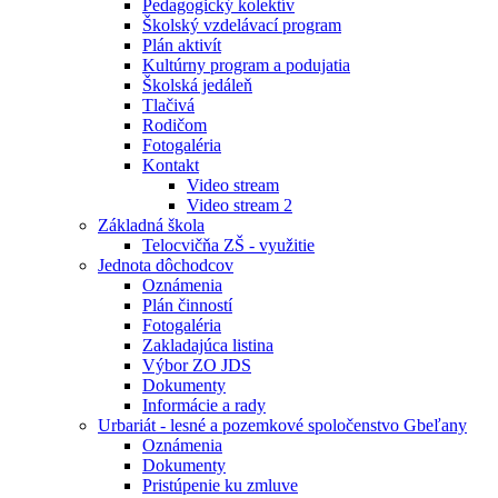
Pedagogický kolektív
Školský vzdelávací program
Plán aktivít
Kultúrny program a podujatia
Školská jedáleň
Tlačivá
Rodičom
Fotogaléria
Kontakt
Video stream
Video stream 2
Základná škola
Telocvičňa ZŠ - využitie
Jednota dôchodcov
Oznámenia
Plán činností
Fotogaléria
Zakladajúca listina
Výbor ZO JDS
Dokumenty
Informácie a rady
Urbariát - lesné a pozemkové spoločenstvo Gbeľany
Oznámenia
Dokumenty
Pristúpenie ku zmluve