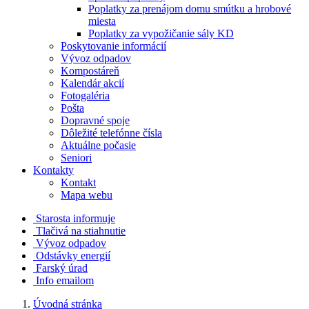
Poplatky za prenájom domu smútku a hrobové
miesta
Poplatky za vypožičanie sály KD
Poskytovanie informácií
Vývoz odpadov
Kompostáreň
Kalendár akcií
Fotogaléria
Pošta
Dopravné spoje
Dôležité telefónne čísla
Aktuálne počasie
Seniori
Kontakty
Kontakt
Mapa webu
Starosta informuje
Tlačivá na stiahnutie
Vývoz odpadov
Odstávky energií
Farský úrad
Info emailom
Úvodná stránka