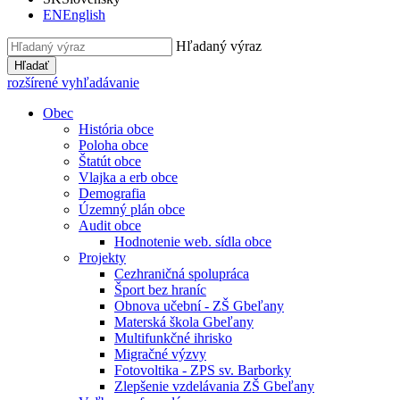
EN
English
Hľadaný výraz
Hľadať
rozšírené vyhľadávanie
Obec
História obce
Poloha obce
Štatút obce
Vlajka a erb obce
Demografia
Územný plán obce
Audit obce
Hodnotenie web. sídla obce
Projekty
Cezhraničná spolupráca
Šport bez hraníc
Obnova učební - ZŠ Gbeľany
Materská škola Gbeľany
Multifunkčné ihrisko
Migračné výzvy
Fotovoltika - ZPS sv. Barborky
Zlepšenie vzdelávania ZŠ Gbeľany