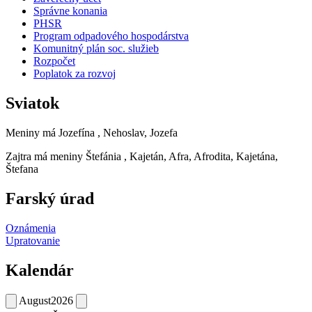
Správne konania
PHSR
Program odpadového hospodárstva
Komunitný plán soc. služieb
Rozpočet
Poplatok za rozvoj
Sviatok
Meniny má
Jozefína
, Nehoslav, Jozefa
Zajtra má meniny
Štefánia
, Kajetán, Afra, Afrodita, Kajetána,
Štefana
Farský úrad
Oznámenia
Upratovanie
Kalendár
August
2026