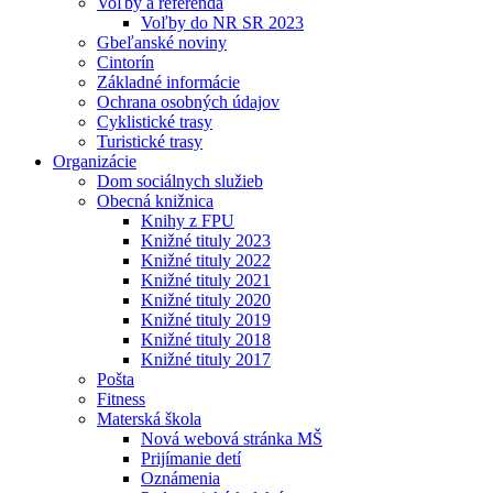
Voľby a referendá
Voľby do NR SR 2023
Gbeľanské noviny
Cintorín
Základné informácie
Ochrana osobných údajov
Cyklistické trasy
Turistické trasy
Organizácie
Dom sociálnych služieb
Obecná knižnica
Knihy z FPU
Knižné tituly 2023
Knižné tituly 2022
Knižné tituly 2021
Knižné tituly 2020
Knižné tituly 2019
Knižné tituly 2018
Knižné tituly 2017
Pošta
Fitness
Materská škola
Nová webová stránka MŠ
Prijímanie detí
Oznámenia