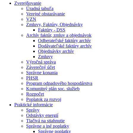
Zverejňovanie
Úradná tabuľa
Verejné obstarávanie
VZN
Zmluvy, Faktúry, Objednávky
Faktúry - DSS
Archív faktúr, zmluv a objednávok
Odberateľské faktúry archív
Dodávateľské faktúry archív
Objednávky archív
Zmluvy
Výročná správa
Záverečný účet
Správne konania
PHSR
Program odpadového hospodárstva
Komunitný plán soc. služieb
Rozpočet
Poplatok za rozvoj
Praktické informácie
Správy
Odstávky energií
Tlačivá na stiahnutie
Správne a iné poplatky
Správne poplatky