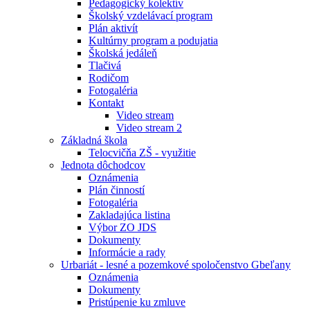
Pedagogický kolektív
Školský vzdelávací program
Plán aktivít
Kultúrny program a podujatia
Školská jedáleň
Tlačivá
Rodičom
Fotogaléria
Kontakt
Video stream
Video stream 2
Základná škola
Telocvičňa ZŠ - využitie
Jednota dôchodcov
Oznámenia
Plán činností
Fotogaléria
Zakladajúca listina
Výbor ZO JDS
Dokumenty
Informácie a rady
Urbariát - lesné a pozemkové spoločenstvo Gbeľany
Oznámenia
Dokumenty
Pristúpenie ku zmluve