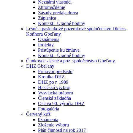
Neznámi vlastníci
Zhromaždenie
Zásady predaja dreva
Zápisnica
Kontakt - Úradné hodiny
Lesné a pasienkové pozemkové spoločenstvo Dielec-
Koňhora Gbeľany
Oznámenia
Projekty
Pristúpenie ku zmluve
Kontakt - Úradné hodiny
Čunkovce - lesné a poz. spoločenstvo Gbeľany
DHZ Gbeľany
Príhovor predsedu
Kronika DHZ
DHZ po r. 1989
Hasičská výzbroj
Vysviacka práporu
Členská základňa
Oslava 90. výročia DHZ
Fotogaléria
Červený kríž
0známenia
Zloženie výboru
Plán činností na rok 2017