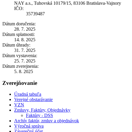
NAY a.s., Tuhovská 10179/15, 83106 Bratislava-Vajnory
IČO:
35739487
Dátum doručenia:
28. 7. 2025
Dátum splatnosti:
14. 8. 2025
Dátum úhrady:
31. 7. 2025
Dátum vystavenia:
25. 7. 2025
Dátum zverejnenia:
5. 8. 2025
Zverejňovanie
Úradná tabuľa
Verejné obstarávanie
VZN
Zmluvy, Faktúry, Objednávky
Faktúry - DSS
Archív faktúr, zmluv a objednávok
Výročná správa
Záverečný účet