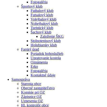
Fotogaléria
Športový klub
Futbalový klub
Futsalový klub
Volejbalový klub
Nohejbalový klub
Turistický klub
Šachový klub
Založenie ŠKG
Stolnotenisový klub
Holubiarsky klub
Farský úrad
Poriadok bohoslužieb
Upratovanie kostola
Oznámenia
Erko
Fotogaléria
Kontaktné údaje
Samospráva
Starosta obce
Obecné zastupiteľstvo
Komisie pri OZ
Zápisnice OZ
Uznesenia OZ
Hl. kontrolór obce