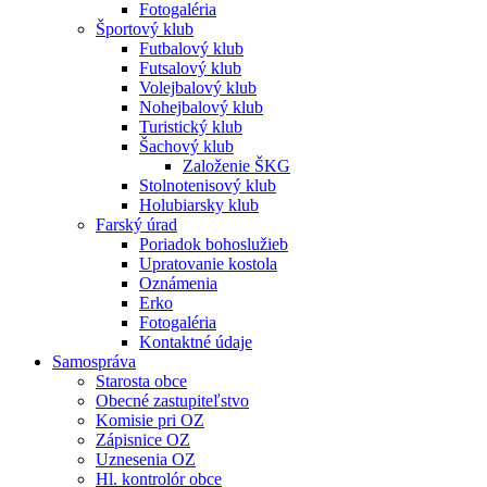
Fotogaléria
Športový klub
Futbalový klub
Futsalový klub
Volejbalový klub
Nohejbalový klub
Turistický klub
Šachový klub
Založenie ŠKG
Stolnotenisový klub
Holubiarsky klub
Farský úrad
Poriadok bohoslužieb
Upratovanie kostola
Oznámenia
Erko
Fotogaléria
Kontaktné údaje
Samospráva
Starosta obce
Obecné zastupiteľstvo
Komisie pri OZ
Zápisnice OZ
Uznesenia OZ
Hl. kontrolór obce