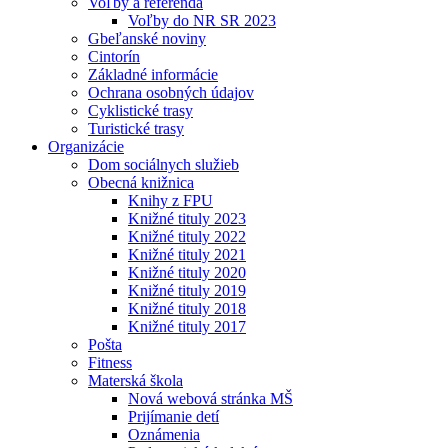
Voľby a referendá
Voľby do NR SR 2023
Gbeľanské noviny
Cintorín
Základné informácie
Ochrana osobných údajov
Cyklistické trasy
Turistické trasy
Organizácie
Dom sociálnych služieb
Obecná knižnica
Knihy z FPU
Knižné tituly 2023
Knižné tituly 2022
Knižné tituly 2021
Knižné tituly 2020
Knižné tituly 2019
Knižné tituly 2018
Knižné tituly 2017
Pošta
Fitness
Materská škola
Nová webová stránka MŠ
Prijímanie detí
Oznámenia