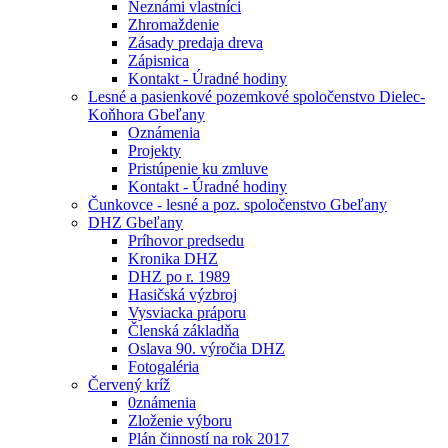
Neznámi vlastníci
Zhromaždenie
Zásady predaja dreva
Zápisnica
Kontakt - Úradné hodiny
Lesné a pasienkové pozemkové spoločenstvo Dielec-
Koňhora Gbeľany
Oznámenia
Projekty
Pristúpenie ku zmluve
Kontakt - Úradné hodiny
Čunkovce - lesné a poz. spoločenstvo Gbeľany
DHZ Gbeľany
Príhovor predsedu
Kronika DHZ
DHZ po r. 1989
Hasičská výzbroj
Vysviacka práporu
Členská základňa
Oslava 90. výročia DHZ
Fotogaléria
Červený kríž
0známenia
Zloženie výboru
Plán činností na rok 2017