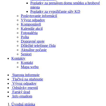
Poplatky za prenájom domu smútku a hrobové
miesta
Poplatky za vypožičanie sály KD
Poskytovanie informácií
Vývoz odpadov
Kompostáreň
Kalendár akcií
Fotogaléria
Pošta
Dopravné spoje
Dôležité telefónne čísla
Aktuálne počasie
Seniori
Kontakty
Kontakt
Mapa webu
Starosta informuje
Tlačivá na stiahnutie
Vývoz odpadov
Odstávky energií
Farský úrad
Info emailom
Úvodná stránka