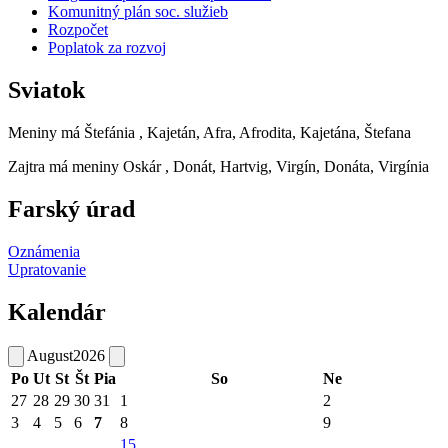
Komunitný plán soc. služieb
Rozpočet
Poplatok za rozvoj
Sviatok
Meniny má
Štefánia
, Kajetán, Afra, Afrodita, Kajetána, Štefana
Zajtra má meniny
Oskár
, Donát, Hartvig, Virgín, Donáta, Virgínia
Farský úrad
Oznámenia
Upratovanie
Kalendár
August
2026
Po
Ut
St
Št
Pia
So
Ne
27
28
29
30
31
1
2
3
4
5
6
7
8
9
15