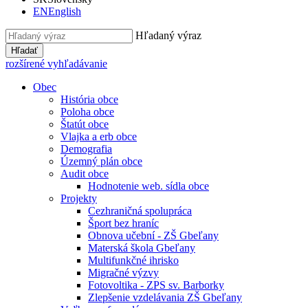
EN
English
Hľadaný výraz
Hľadať
rozšírené vyhľadávanie
Obec
História obce
Poloha obce
Štatút obce
Vlajka a erb obce
Demografia
Územný plán obce
Audit obce
Hodnotenie web. sídla obce
Projekty
Cezhraničná spolupráca
Šport bez hraníc
Obnova učební - ZŠ Gbeľany
Materská škola Gbeľany
Multifunkčné ihrisko
Migračné výzvy
Fotovoltika - ZPS sv. Barborky
Zlepšenie vzdelávania ZŠ Gbeľany