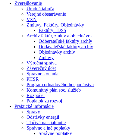
Zverejňovanie
Úradná tabuľa
Verejné obstarávanie
VZN
Zmluvy, Faktúry, Objednávky
Faktúry - DSS
Archív faktúr, zmluv a objednávok
Odberateľské faktúry archív
Dodávateľské faktúry archív
Objednávky archív
Zmluvy
Výročná správa
Záverečný účet
Správne konania
PHSR
Program odpadového hospodárstva
Komunitný plán soc. služieb
Rozpočet
Poplatok za rozvoj
Praktické informácie
Správy
Odstávky energií
Tlačivá na stiahnutie
Správne a iné poplatky
Správne poplatky