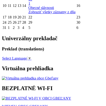
1
10
11
12
13
14
16
Obecné slávnosti
Zobraziť všetky záznamy z dňa
17
18
19
20
21
22
23
24
25
26
27
28
29
30
31
1
2
3
4
5
6
Univerzálny prekladač
Preklad (translations)
Select Language
▼
Virtuálna prehliadka
BEZPLATNÉ WI-FI