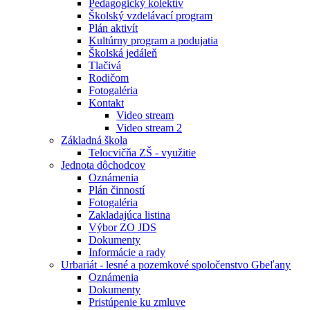
Pedagogický kolektív
Školský vzdelávací program
Plán aktivít
Kultúrny program a podujatia
Školská jedáleň
Tlačivá
Rodičom
Fotogaléria
Kontakt
Video stream
Video stream 2
Základná škola
Telocvičňa ZŠ - využitie
Jednota dôchodcov
Oznámenia
Plán činností
Fotogaléria
Zakladajúca listina
Výbor ZO JDS
Dokumenty
Informácie a rady
Urbariát - lesné a pozemkové spoločenstvo Gbeľany
Oznámenia
Dokumenty
Pristúpenie ku zmluve