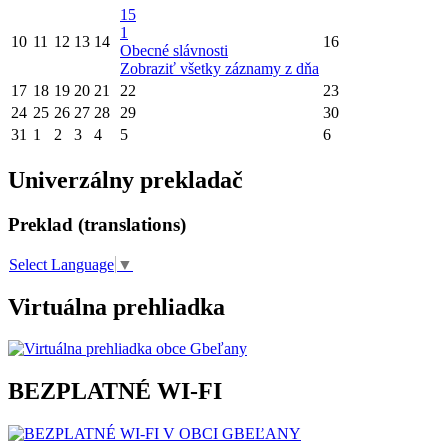
15
1
10
11
12
13
14
16
Obecné slávnosti
Zobraziť všetky záznamy z dňa
17
18
19
20
21
22
23
24
25
26
27
28
29
30
31
1
2
3
4
5
6
Univerzálny prekladač
Preklad (translations)
Select Language
▼
Virtuálna prehliadka
BEZPLATNÉ WI-FI