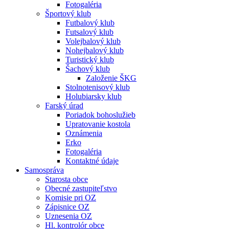
Fotogaléria
Športový klub
Futbalový klub
Futsalový klub
Volejbalový klub
Nohejbalový klub
Turistický klub
Šachový klub
Založenie ŠKG
Stolnotenisový klub
Holubiarsky klub
Farský úrad
Poriadok bohoslužieb
Upratovanie kostola
Oznámenia
Erko
Fotogaléria
Kontaktné údaje
Samospráva
Starosta obce
Obecné zastupiteľstvo
Komisie pri OZ
Zápisnice OZ
Uznesenia OZ
Hl. kontrolór obce