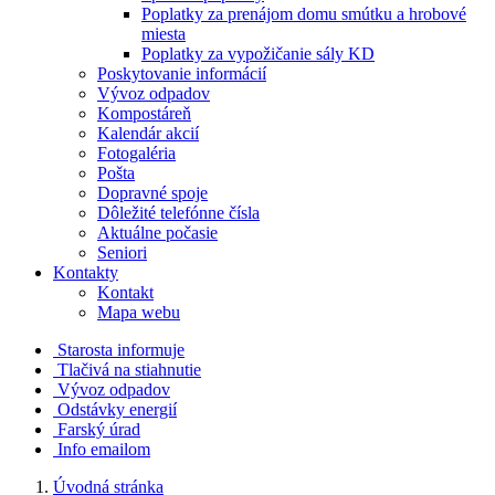
Poplatky za prenájom domu smútku a hrobové
miesta
Poplatky za vypožičanie sály KD
Poskytovanie informácií
Vývoz odpadov
Kompostáreň
Kalendár akcií
Fotogaléria
Pošta
Dopravné spoje
Dôležité telefónne čísla
Aktuálne počasie
Seniori
Kontakty
Kontakt
Mapa webu
Starosta informuje
Tlačivá na stiahnutie
Vývoz odpadov
Odstávky energií
Farský úrad
Info emailom
Úvodná stránka