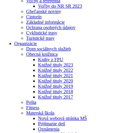
Voľby a referendá
Voľby do NR SR 2023
Gbeľanské noviny
Cintorín
Základné informácie
Ochrana osobných údajov
Cyklistické trasy
Turistické trasy
Organizácie
Dom sociálnych služieb
Obecná knižnica
Knihy z FPU
Knižné tituly 2023
Knižné tituly 2022
Knižné tituly 2021
Knižné tituly 2020
Knižné tituly 2019
Knižné tituly 2018
Knižné tituly 2017
Pošta
Fitness
Materská škola
Nová webová stránka MŠ
Prijímanie detí
Oznámenia