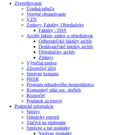
Zverejňovanie
Úradná tabuľa
Verejné obstarávanie
VZN
Zmluvy, Faktúry, Objednávky
Faktúry - DSS
Archív faktúr, zmluv a objednávok
Odberateľské faktúry archív
Dodávateľské faktúry archív
Objednávky archív
Zmluvy
Výročná správa
Záverečný účet
Správne konania
PHSR
Program odpadového hospodárstva
Komunitný plán soc. služieb
Rozpočet
Poplatok za rozvoj
Praktické informácie
Správy
Odstávky energií
Tlačivá na stiahnutie
Správne a iné poplatky
Správne poplatky