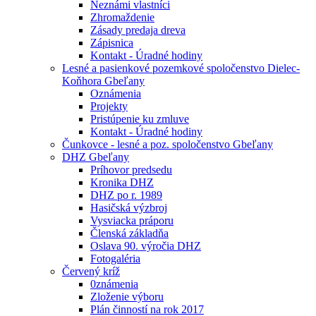
Neznámi vlastníci
Zhromaždenie
Zásady predaja dreva
Zápisnica
Kontakt - Úradné hodiny
Lesné a pasienkové pozemkové spoločenstvo Dielec-
Koňhora Gbeľany
Oznámenia
Projekty
Pristúpenie ku zmluve
Kontakt - Úradné hodiny
Čunkovce - lesné a poz. spoločenstvo Gbeľany
DHZ Gbeľany
Príhovor predsedu
Kronika DHZ
DHZ po r. 1989
Hasičská výzbroj
Vysviacka práporu
Členská základňa
Oslava 90. výročia DHZ
Fotogaléria
Červený kríž
0známenia
Zloženie výboru
Plán činností na rok 2017