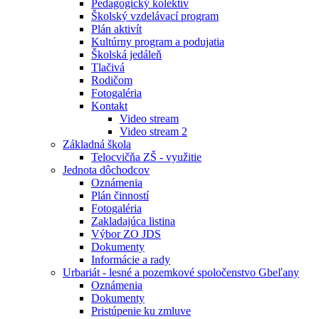
Pedagogický kolektív
Školský vzdelávací program
Plán aktivít
Kultúrny program a podujatia
Školská jedáleň
Tlačivá
Rodičom
Fotogaléria
Kontakt
Video stream
Video stream 2
Základná škola
Telocvičňa ZŠ - využitie
Jednota dôchodcov
Oznámenia
Plán činností
Fotogaléria
Zakladajúca listina
Výbor ZO JDS
Dokumenty
Informácie a rady
Urbariát - lesné a pozemkové spoločenstvo Gbeľany
Oznámenia
Dokumenty
Pristúpenie ku zmluve