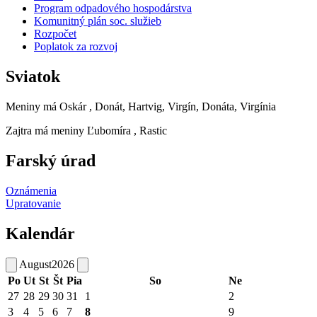
Program odpadového hospodárstva
Komunitný plán soc. služieb
Rozpočet
Poplatok za rozvoj
Sviatok
Meniny má
Oskár
, Donát, Hartvig, Virgín, Donáta, Virgínia
Zajtra má meniny
Ľubomíra
, Rastic
Farský úrad
Oznámenia
Upratovanie
Kalendár
August
2026
Po
Ut
St
Št
Pia
So
Ne
27
28
29
30
31
1
2
3
4
5
6
7
8
9