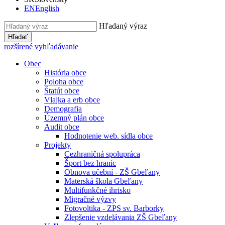
EN
English
Hľadaný výraz
Hľadať
rozšírené vyhľadávanie
Obec
História obce
Poloha obce
Štatút obce
Vlajka a erb obce
Demografia
Územný plán obce
Audit obce
Hodnotenie web. sídla obce
Projekty
Cezhraničná spolupráca
Šport bez hraníc
Obnova učební - ZŠ Gbeľany
Materská škola Gbeľany
Multifunkčné ihrisko
Migračné výzvy
Fotovoltika - ZPS sv. Barborky
Zlepšenie vzdelávania ZŠ Gbeľany