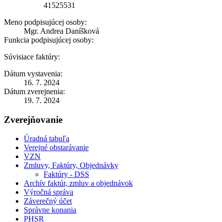
41525531
Meno podpisujúcej osoby:
Mgr. Andrea Daníšková
Funkcia podpisujúcej osoby:
Súvisiace faktúry:
Dátum vystavenia:
16. 7. 2024
Dátum zverejnenia:
19. 7. 2024
Zverejňovanie
Úradná tabuľa
Verejné obstarávanie
VZN
Zmluvy, Faktúry, Objednávky
Faktúry - DSS
Archív faktúr, zmluv a objednávok
Výročná správa
Záverečný účet
Správne konania
PHSR