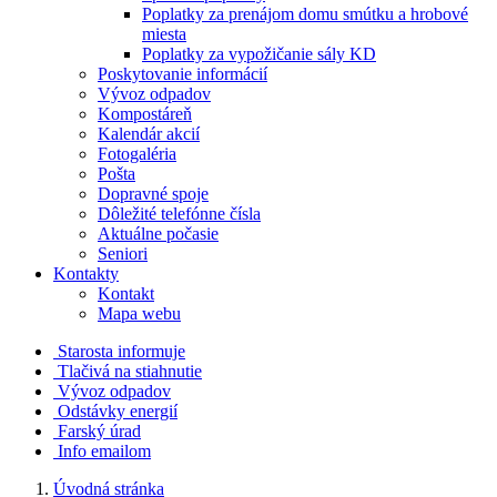
Poplatky za prenájom domu smútku a hrobové
miesta
Poplatky za vypožičanie sály KD
Poskytovanie informácií
Vývoz odpadov
Kompostáreň
Kalendár akcií
Fotogaléria
Pošta
Dopravné spoje
Dôležité telefónne čísla
Aktuálne počasie
Seniori
Kontakty
Kontakt
Mapa webu
Starosta informuje
Tlačivá na stiahnutie
Vývoz odpadov
Odstávky energií
Farský úrad
Info emailom
Úvodná stránka