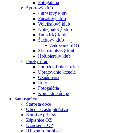
Fotogaléria
Športový klub
Futbalový klub
Futsalový klub
Volejbalový klub
Nohejbalový klub
Turistický klub
Šachový klub
Založenie ŠKG
Stolnotenisový klub
Holubiarsky klub
Farský úrad
Poriadok bohoslužieb
Upratovanie kostola
Oznámenia
Erko
Fotogaléria
Kontaktné údaje
Samospráva
Starosta obce
Obecné zastupiteľstvo
Komisie pri OZ
Zápisnice OZ
Uznesenia OZ
Hl. kontrolór obce