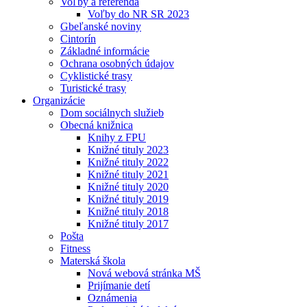
Voľby a referendá
Voľby do NR SR 2023
Gbeľanské noviny
Cintorín
Základné informácie
Ochrana osobných údajov
Cyklistické trasy
Turistické trasy
Organizácie
Dom sociálnych služieb
Obecná knižnica
Knihy z FPU
Knižné tituly 2023
Knižné tituly 2022
Knižné tituly 2021
Knižné tituly 2020
Knižné tituly 2019
Knižné tituly 2018
Knižné tituly 2017
Pošta
Fitness
Materská škola
Nová webová stránka MŠ
Prijímanie detí
Oznámenia