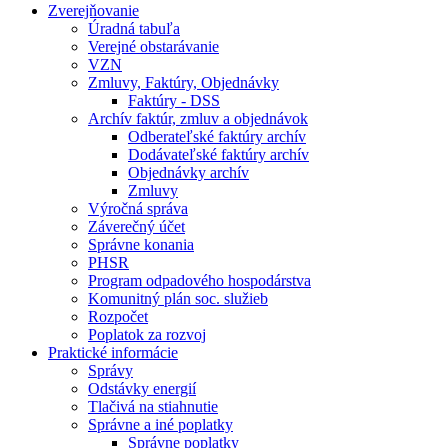
Zverejňovanie
Úradná tabuľa
Verejné obstarávanie
VZN
Zmluvy, Faktúry, Objednávky
Faktúry - DSS
Archív faktúr, zmluv a objednávok
Odberateľské faktúry archív
Dodávateľské faktúry archív
Objednávky archív
Zmluvy
Výročná správa
Záverečný účet
Správne konania
PHSR
Program odpadového hospodárstva
Komunitný plán soc. služieb
Rozpočet
Poplatok za rozvoj
Praktické informácie
Správy
Odstávky energií
Tlačivá na stiahnutie
Správne a iné poplatky
Správne poplatky