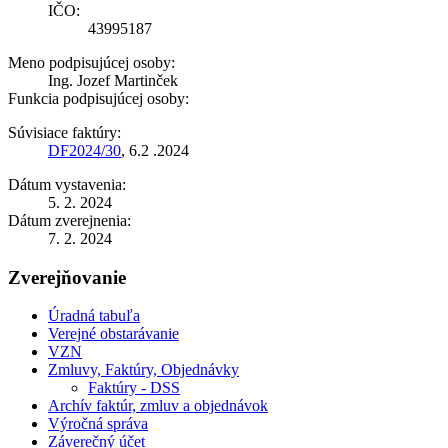
IČO:
43995187
Meno podpisujúcej osoby:
Ing. Jozef Martinček
Funkcia podpisujúcej osoby:
Súvisiace faktúry:
DF2024/30
, 6.2 .2024
Dátum vystavenia:
5. 2. 2024
Dátum zverejnenia:
7. 2. 2024
Zverejňovanie
Úradná tabuľa
Verejné obstarávanie
VZN
Zmluvy, Faktúry, Objednávky
Faktúry - DSS
Archív faktúr, zmluv a objednávok
Výročná správa
Záverečný účet