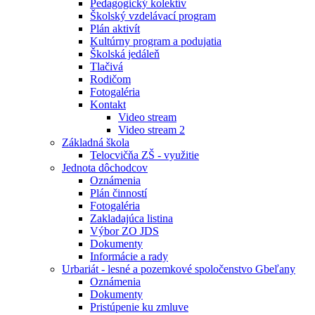
Pedagogický kolektív
Školský vzdelávací program
Plán aktivít
Kultúrny program a podujatia
Školská jedáleň
Tlačivá
Rodičom
Fotogaléria
Kontakt
Video stream
Video stream 2
Základná škola
Telocvičňa ZŠ - využitie
Jednota dôchodcov
Oznámenia
Plán činností
Fotogaléria
Zakladajúca listina
Výbor ZO JDS
Dokumenty
Informácie a rady
Urbariát - lesné a pozemkové spoločenstvo Gbeľany
Oznámenia
Dokumenty
Pristúpenie ku zmluve