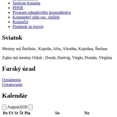
Správne konania
PHSR
Program odpadového hospodárstva
Komunitný plán soc. služieb
Rozpočet
Poplatok za rozvoj
Sviatok
Meniny má
Štefánia
, Kajetán, Afra, Afrodita, Kajetána, Štefana
Zajtra má meniny
Oskár
, Donát, Hartvig, Virgín, Donáta, Virgínia
Farský úrad
Oznámenia
Upratovanie
Kalendár
August
2026
Po
Ut
St
Št
Pia
So
Ne