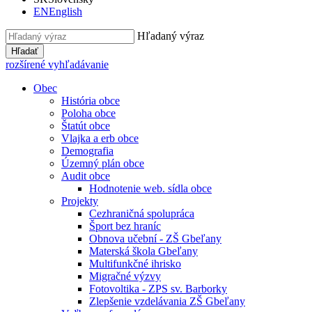
EN
English
Hľadaný výraz
Hľadať
rozšírené vyhľadávanie
Obec
História obce
Poloha obce
Štatút obce
Vlajka a erb obce
Demografia
Územný plán obce
Audit obce
Hodnotenie web. sídla obce
Projekty
Cezhraničná spolupráca
Šport bez hraníc
Obnova učební - ZŠ Gbeľany
Materská škola Gbeľany
Multifunkčné ihrisko
Migračné výzvy
Fotovoltika - ZPS sv. Barborky
Zlepšenie vzdelávania ZŠ Gbeľany