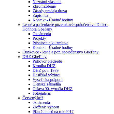
Neznámi vlastníci
Zhromaždenie
Zásady predaja dreva
Zápisnica
Kontakt - Úradné hodiny
Lesné a pasienkové pozemkové spoločenstvo Dielec-
Koňhora Gbeľany
Oznámenia
Projekty
Pristúpenie ku zmluve
Kontakt - Úradné hodiny
Čunkovce - lesné a poz. spoločenstvo Gbeľany
DHZ Gbeľany
Príhovor predsedu
Kronika DHZ
DHZ po r. 1989
Hasičská výzbroj
Vysviacka práporu
Členská základňa
Oslava 90. výročia DHZ
Fotogaléria
Červený kríž
0známenia
Zloženie výboru
Plán činností na rok 2017